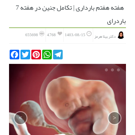
هفته هفتم بارداری | تکامل جنین در هفته 7
انجمن متخصصین زنان و اوما
انتخاب نام کودک
باردرای
فهرست مواد غذایی
اپلیکیشن بارداری و کودک اوما
4,768
655698
1403/08/15
دکتر بیتا هرمز
تماس با ما
Facebook
Twitter
Pinterest
WhatsApp
Telegram
‹
›