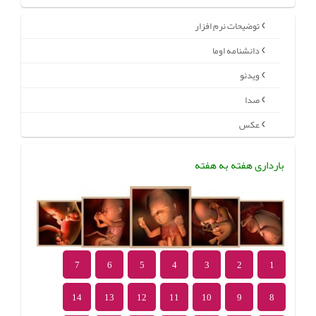
توضیحات نرم افزار
دانشنامه اوما
ویدئو
صدا
عکس
بارداری هفته به هفته
7
6
5
4
3
2
1
14
13
12
11
10
9
8