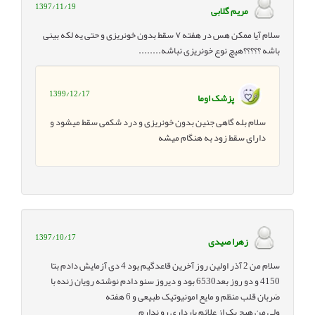
1397/11/19
مریم گلابی
سلام آیا ممکن هس در هفته ۷ سقط بدون خونریزی و حتی یه لکه بینی
باشه ؟؟؟؟؟هیچ نوع خونریزی نباشه........
1399/12/17
پزشک اوما
سلام بله گاهی جنین بدون خونریزی و درد شکمی سقط میشود و
دارای سقط زود به هنگام میشه
1397/10/17
زهرا صیدی
سلام من 2 آذر اولین روز آخرین قاعدگیم بود 4 دی آزمایش دادم بتا
4150 و دو روز بعد6530 بود و دیروز سنو دادم نوشته رویان زنده با
ضربان قلب منظم و مایع امونیوتیک طبیعی و 6 هفته
ولی من هیچ یک از علائم بارداری رو ندارم