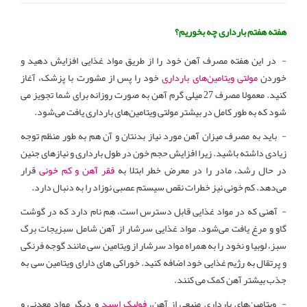
هفته هفتم بارداری چه بخوریم؟
- در این هفته مصرف آهن خود را از طریق مواد غذایی افزایش دهید و
خوردن
مولتی ویتامین‌های بارداری
خود را پس از مشورت با پزشک، آغاز
کنید. معمولا مصرف 27 میلی گرم آهن به صورت روزانه برای شما تجویز می
شود که به طور کامل در بیشتر مولتی ویتامین‌های بارداری یافت می‌شود.
- باید به مصرف میزان آهن مورد نیاز بدنتان و آن هم به طور منظم توجه
زیادی داشته باشید. زیرا افزایش حجم خون در طول بارداری و نیازهای جنین
در حال رشد، مادر را در معرض خطر ابتلا به
فقر آهن و کم خونی
قرار
می‌دهد. کم خونی نیز خطرات نقص سیستم عصبی نوزاد را به دنبال دارد.
- آهنی که در مواد غذایی قابل دسترس است، هِم نام دارد که در گوشت
‌گاو و مرغ یافت می‌شود. مواد غذایی سرشار از آهن شامل سبزیجات برگ
سبز، لوبیا و نخود را به همراه مواد سرشار از ویتامین سی مانند گوجه فرنگی
و پرتقال به رژیم غذایی خود اضافه کنید. خوراکی های دارای ویتامین سی به
جذب بیشتر آهن کمک می کنند.
- ویتامین‌های بارداری منبعی از آهن،
فولیک اسید
و دیگر مواد معدنی و