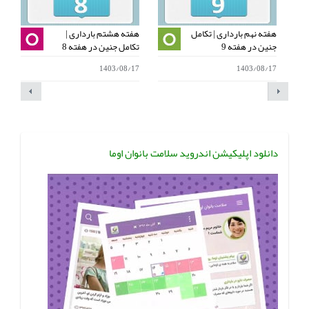
هفته نهم بارداری | تکامل
هفته هشتم بارداری |
جنین در هفته 9
تکامل جنین در هفته 8
ه
5
1403/08/17
1403/08/17
دانلود اپلیکیشن اندروید سلامت بانوان اوما