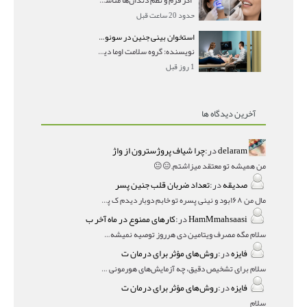
حدود 20 ساعت قبل
استخوان بینی جنین در سونوگرافی؛ دیده نشدن یا دیر تشکیل شدن آن چه معنایی دارد؟
نویسنده: گروه سلامت اوما دیده نشدن استخوان بینی جن
1 روز قبل
آخرین دیدگاه ها
delaram
در:
چرا شیاف پروژسترون از واژ
من همیشه تو معتقد میزاشتم,,😑😐
صدیقه
در:
تعداد ضربان قلب جنین پسر
مال من ۱۶۸بود و نینی پسره تو خابم دوبار دیدم ک پسره
HamMmahsaasi
در:
کارهای ممنوع در ماه آخر ب
سلام مگه مصرف ویتامین دی هرروز توصیه نمیشه؟درمقاله میگه
فایزه
در:
روش‌های مؤثر برای درمان ت
سلام برای تشخیص دقیق، چه آزمایش‌های هورمونی و چه سونوگر
فایزه
در:
روش‌های مؤثر برای درمان ت
سلام