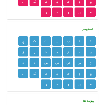
ع
غ
ف
ق
ک
گ
ل
م
ن
و
ه
ی
اسم پسر
آ
ا
ب
پ
ت
ث
ج
چ
ح
خ
د
ذ
ر
ز
ژ
س
ش
ص
ض
ط
ظ
ع
غ
ف
ق
ک
گ
ل
م
ن
و
ه
ی
پیوند ها