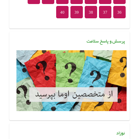
40
39
38
37
36
پرسش و پاسخ سلامت
نوزاد