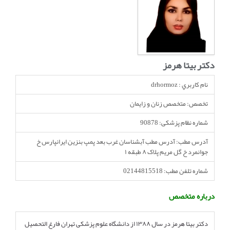
انجمن متخصصین زنان و اوما
انتخاب نام کودک
فهرست مواد غذایی
اپلیکیشن بارداری و کودک اوما
دکتر بیتا هرمز
تماس با ما
نام کاربري : drhormoz
تخصص: متخصص زنان و زایمان
شماره نظام پزشکی: 90878
آدرس مطب: آدرس مطب آبشناسان غرب بعد پمپ بنزین ایرانپارس خ
جوانمرد خ گل مریم پلاک ۸ طبقه ۱
شماره تلفن مطب: 02144815518
درباره متخصص
دکتر بیتا هرمز در سال ۱۳۸۸ از دانشگاه علوم پزشکی تهران فارغ التحصیل