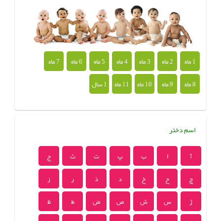
1 ماه
2 ماه
3 ماه
4 ماه
5 ماه
6 ماه
7 ماه
8 ماه
9 ماه
10 ماه
11 ماه
1 سال
اسم دختر
آ
ا
ب
پ
ت
ث
ج
چ
ح
خ
د
ذ
ر
ز
ژ
س
ش
ص
ض
ط
ظ