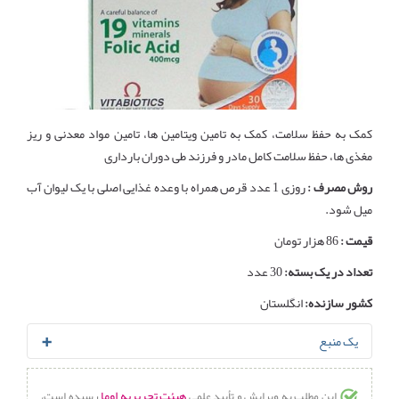
کمک به حفظ سلامت، کمک به تامین ویتامین ها، تامین مواد معدنی و ریز
مغذی ها، حفظ سلامت کامل مادر و فرزند طی دوران بارداری
روش مصرف :
روزی 1 عدد قرص همراه با وعده غذایی اصلی با یک لیوان آب
میل شود.
قیمت :
86 هزار تومان
تعداد در یک بسته:
30 عدد
کشور سازنده:
انگلستان
یک منبع
Jillian Kubala.
Supplements During Pregnancy: What’s Safe and
هیئت تحریریه اوما
این مطلب به ویرایش و تأیید علمی
رسیده است،