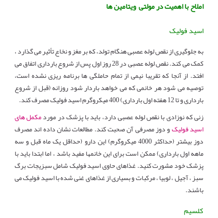
املاح با اهمیت در مولتی ویتامین ها
اسید فولیک
به جلوگیری از نقص لوله عصبی هنگام تولد، که بر مغز و نخاع تأثیر می گذارد ،
کمک می کند. نقص لوله عصبی در 28 روز اول پس از شروع بارداری اتفاق می
افتد. از آنجا که تقریبا نیمی از تمام حاملگی ها برنامه ریزی نشده است،
توصیه می شود هر خانمی که می خواهد باردار شود روزانه (قبل از شروع
بارداری و تا 12 هفته اول بارداری) 400 میکروگرم اسید فولیک مصرف کند.
زنی که نوزادی با نقص لوله عصبی دارد، باید با پزشک در مورد
مکمل های
اسید فولیک
و دوز مصرفی آن صحبت کند. مطالعات نشان داده اند مصرف
دوز بیشتر (حداکثر 4000 میکروگرم) این دارو (حداقل یک ماه قبل و سه
ماهه اول بارداری) ممکن است برای این خانمها مفید باشد ، اما ابتدا باید با
پزشک خود مشورت کنید. غذاهای حاوی اسید فولیک شامل سبزیجات برگ
سبز ، آجیل ، لوبیا ، مرکبات و بسیاری از غذاهای غنی شده با اسید فولیک می
باشند.
کلسیم