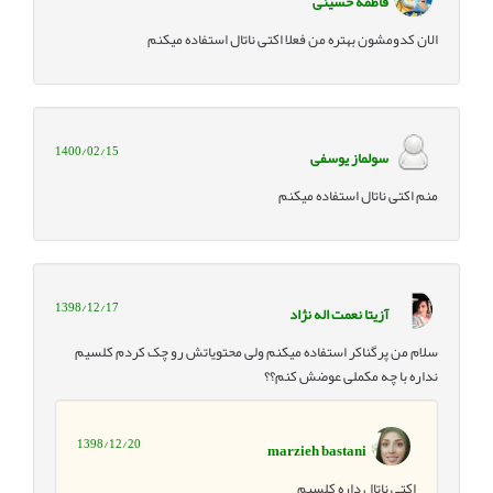
فاطمه حسینی
الان کدومشون بهتره من فعلا اکتی ناتال استفاده میکنم
1400/02/15
سولماز یوسفی
منم اکتی ناتال استفاده میکنم
1398/12/17
آزیتا نعمت اله نژاد
سلام من پرگناکر استفاده میکنم ولی محتویاتش رو چک کردم کلسیم
نداره با چه مکملی عوضش کنم؟؟
1398/12/20
marzieh bastani
اکتی ناتال داره کلسیم