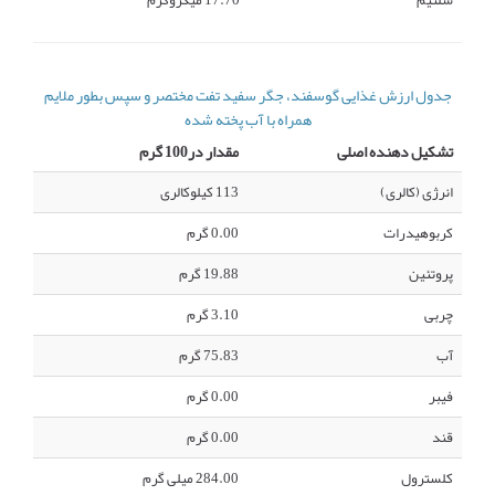
سلنیم
17.70 میکروگرم
جدول ارزش غذایی گوسفند، جگر سفید تفت مختصر و سپس بطور ملایم
همراه با آب پخته شده
تشکیل دهنده اصلی
مقدار در100 گرم
انرژی (کالری)
113 کیلوکالری
کربوهیدرات
0.00 گرم
پروتئین
19.88 گرم
چربی
3.10 گرم
آب
75.83 گرم
فیبر
0.00 گرم
قند
0.00 گرم
کلسترول
284.00 میلی گرم