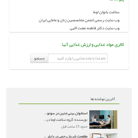
سلامت بانوان اوما
وب سایت رسمی انجمن متخصصین زنان و مامایی ایران
وب سایت دکتر فاطمه نعمت االهی
کالری مواد غذایی و ارزش غذایی آنها
جستجو
آخرین نوشته ها
استخوان بینی جنین در سونوگرافی؛ دیده نشدن یا دیر تشکیل شدن آن چه معنایی دارد؟
نویسنده: گروه سلامت اوما دیده نشدن استخوان بینی جن
حدود 13 ساعت قبل
مقاومت شریان رحمی در داپلر بارداری؛ PI و RI نرمال و تأثیر آن بر جنین