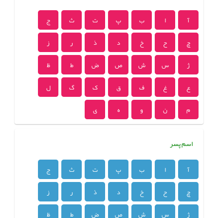
آ
ا
ب
پ
ت
ث
ج
چ
ح
خ
د
ذ
ر
ز
ژ
س
ش
ص
ض
ط
ظ
ع
غ
ف
ق
ک
گ
ل
م
ن
و
ه
ی
اسم پسر
آ
ا
ب
پ
ت
ث
ج
چ
ح
خ
د
ذ
ر
ز
ژ
س
ش
ص
ض
ط
ظ