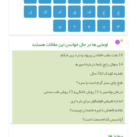
ع
غ
ف
ق
ک
گ
ل
م
ن
و
ه
ی
اومایی ها در حال خواندن این مقالات هستند
14 سوال رایج شما درباره اسپرم
تغذیه کودک1تا5 سال
طبع چای سبز گرم است یا سرد؟
درمان بواسیر با 11 روش خانگی و 15 روش طب سنتی
اندازه طبیعی فولیکول برای بارداری
علائم کاهش ذخیره تخمدان چیست؟
آپاندیس کدام سمت است؟
خوردن چه چيزهايي باعث بزرگ شدن سينه ميشود
پیوند ها