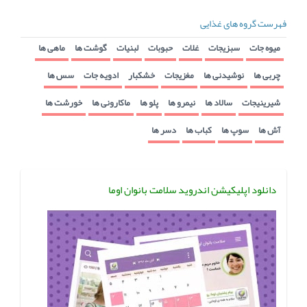
فهرست گروه های غذایی
میوه جات
سبزیجات
غلات
حبوبات
لبنیات
گوشت ها
ماهی ها
چربی ها
نوشیدنی ها
مغزیجات
خشکبار
ادویه جات
سس ها
شیرینیجات
سالاد ها
نیمرو ها
پلو ها
ماکارونی ها
خورشت ها
آش ها
سوپ ها
کباب ها
دسر ها
دانلود اپلیکیشن اندروید سلامت بانوان اوما