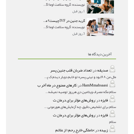
نویسنده: گروه سلامت اوما اگر در جواب سونوگرافی داپ
1 روز قبل
گرید جنین در IVF چیست؟ معنی AA، AB و BB و شانس موفقیت هر گرید
نویسنده: گروه سلامت اوما اگر در گزارش IVF با عباراتی
3 روز قبل
آخرین دیدگاه ها
صدیقه
در:
تعداد ضربان قلب جنین پسر
مال من ۱۶۸بود و نینی پسره تو خابم دوبار دیدم ک پسره
HamMmahsaasi
در:
کارهای ممنوع در ماه آخر ب
سلام مگه مصرف ویتامین دی هرروز توصیه نمیشه؟درمقاله میگه
فایزه
در:
روش‌های مؤثر برای درمان ت
سلام برای تشخیص دقیق، چه آزمایش‌های هورمونی و چه سونوگر
فایزه
در:
روش‌های مؤثر برای درمان ت
سلام
زبیده
در:
حاملگی خارج رحم؛ از علائم