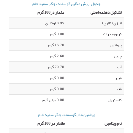
جدول ارزش غذایی گوسفند، جگر سفید خام
تشکیل دهنده اصلی
مقدار در100 گرم
انرژی (کالری)
95 کیلوکالری
کربوهیدرات
0.00 گرم
پروتئین
16.70 گرم
چربی
2.60 گرم
آب
79.70 گرم
فیبر
0.00 گرم
قند
0.00 گرم
کلسترول
0.00 میلی گرم
ویتامین های گوسفند، جگر سفید خام
نام ویتامین
مقدار در 100 گرم