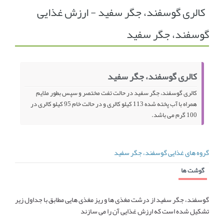
کالری گوسفند، جگر سفید - ارزش غذایی
انجمن متخصصین زنان و اوما
انتخاب نام کودک
گوسفند، جگر سفید
فهرست مواد غذایی
اپلیکیشن بارداری و کودک اوما
تماس با ما
کالری گوسفند، جگر سفید
کالری گوسفند، جگر سفید در حالت تفت مختصر و سپس بطور ملایم
همراه با آب پخته شده 113 کیلو کالری و در حالت خام 95 کیلو کالری در
100 گرم می باشد.
گروه های غذایی گوسفند، جگر سفید
گوشت ها
گوسفند، جگر سفید از درشت مغذی ها و ریز مغذی هایی مطابق با جداول زیر
تشکیل شده است که ارزش غذایی آن را می سازند