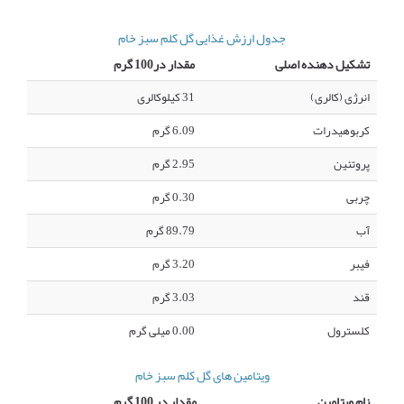
جدول ارزش غذایی گل کلم سبز خام
تشکیل دهنده اصلی
مقدار در100 گرم
انرژی (کالری)
31 کیلوکالری
کربوهیدرات
6.09 گرم
پروتئین
2.95 گرم
چربی
0.30 گرم
آب
89.79 گرم
فیبر
3.20 گرم
قند
3.03 گرم
کلسترول
0.00 میلی گرم
ویتامین های گل کلم سبز خام
نام ویتامین
مقدار در 100 گرم