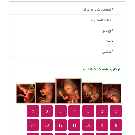
توضیحات نرم افزار
دانشنامه اوما
ویدئو
صدا
عکس
بارداری هفته به هفته
7
6
5
4
3
2
1
14
13
12
11
10
9
8