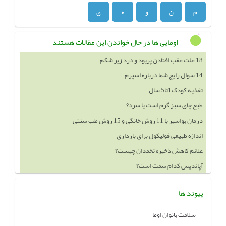
م
ن
و
ه
ی
اومایی ها در حال خواندن این مقالات هستند
14 سوال رایج شما درباره اسپرم
تغذیه کودک1تا5 سال
طبع چای سبز گرم است یا سرد؟
درمان بواسیر با 11 روش خانگی و 15 روش طب سنتی
اندازه طبیعی فولیکول برای بارداری
علائم کاهش ذخیره تخمدان چیست؟
آپاندیس کدام سمت است؟
خوردن چه چيزهايي باعث بزرگ شدن سينه ميشود
پیوند ها
سلامت بانوان اوما