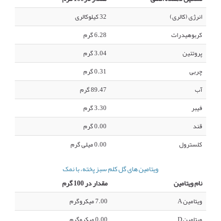
انرژی (کالری)
32 کیلوکالری
کربوهیدرات
6.28 گرم
پروتئین
3.04 گرم
چربی
0.31 گرم
آب
89.47 گرم
فیبر
3.30 گرم
قند
0.00 گرم
کلسترول
0.00 میلی گرم
ویتامین های گل کلم سبز پخته، با نمک
نام ویتامین
مقدار در 100 گرم
ویتامین A
7.00 میکروگرم
ویتامین D
0.00 میکروگرم