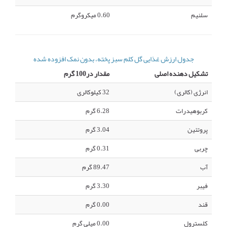
سلنیم
0.60 میکروگرم
جدول ارزش غذایی گل کلم سبز پخته، بدون نمک افزوده شده
تشکیل دهنده اصلی
مقدار در100 گرم
انرژی (کالری)
32 کیلوکالری
کربوهیدرات
6.28 گرم
پروتئین
3.04 گرم
چربی
0.31 گرم
آب
89.47 گرم
فیبر
3.30 گرم
قند
0.00 گرم
کلسترول
0.00 میلی گرم