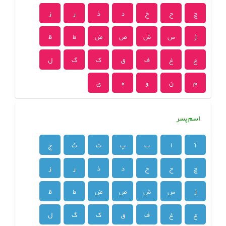
چ
ح
خ
د
ذ
ر
ز
ژ
س
ش
ص
ض
ط
ظ
ع
غ
ف
ق
ک
گ
ل
م
ن
و
ه
ی
اسم پسر
آ
ا
ب
پ
ت
ث
ج
چ
ح
خ
د
ذ
ر
ز
ژ
س
ش
ص
ض
ط
ظ
ع
غ
ف
ق
ک
گ
ل