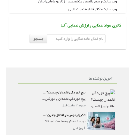
وب سایت رسمی انجمن متخصصین زنان و مامایی ایران
وب سایت دکتر فاطمه نعمت االهی
کالری مواد غذایی و ارزش غذایی آنها
جستجو
آخرین نوشته ها
پیچ خوردگی تخمدان چیست؟ علائم اورژانسی، تشخیص و درمان تورشن تخمدان
پیچ خوردگی تخمدان یا تورشن تخمدان زمانی رخ می‌ده
حدود 7 ساعت قبل
تاکرولیموس در انتقال جنین؛ آیا شانس لانه‌گزینی را افزایش می‌دهد؟
نویسنده: گروه سلامت اوما تاکرولیموس در انتقال جنین
1 روز قبل