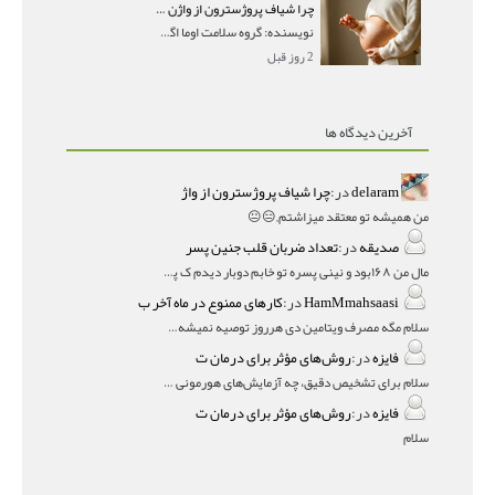
چرا شیاف پروژسترون از واژن بیرون می‌ریزد؟ میزان جذب و زمان صحیح مصرف
نویسنده: گروه سلامت اوما اگر بعد از گذاشتن شیاف پر
2 روز قبل
آخرین دیدگاه ها
delaram
در:
چرا شیاف پروژسترون از واژ
من همیشه تو معتقد میزاشتم,,😑😐
صدیقه
در:
تعداد ضربان قلب جنین پسر
مال من ۱۶۸بود و نینی پسره تو خابم دوبار دیدم ک پسره
HamMmahsaasi
در:
کارهای ممنوع در ماه آخر ب
سلام مگه مصرف ویتامین دی هرروز توصیه نمیشه؟درمقاله میگه
فایزه
در:
روش‌های مؤثر برای درمان ت
سلام برای تشخیص دقیق، چه آزمایش‌های هورمونی و چه سونوگر
فایزه
در:
روش‌های مؤثر برای درمان ت
سلام