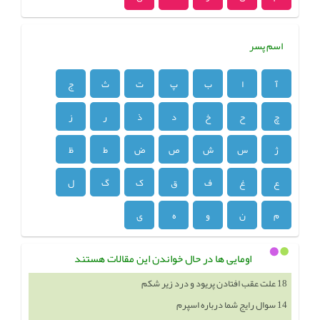
اسم پسر
آ
ا
ب
پ
ت
ث
ج
چ
ح
خ
د
ذ
ر
ز
ژ
س
ش
ص
ض
ط
ظ
ع
غ
ف
ق
ک
گ
ل
م
ن
و
ه
ی
اومایی ها در حال خواندن این مقالات هستند
18 علت عقب افتادن پریود و درد زیر شکم
14 سوال رایج شما درباره اسپرم