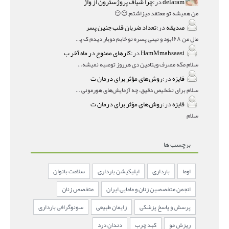
delaram
در:
چرا شیاف پروژسترون از واژ
من همیشه تو معتقد میزاشتم,,😑😐
صدیقه
در:
تعداد ضربان قلب جنین پسر
مال من ۱۶۸بود و نینی پسره تو خابم دوبار دیدم ک پسره
HamMmahsaasi
در:
کارهای ممنوع در ماه آخر ب
سلام مگه مصرف ویتامین دی هرروز توصیه نمیشه؟درمقاله میگه
فایزه
در:
روش‌های مؤثر برای درمان ت
سلام برای تشخیص دقیق، چه آزمایش‌های هورمونی و چه سونوگر
فایزه
در:
روش‌های مؤثر برای درمان ت
سلام
برچسب ها
اوما
بارداری
اپلیکیشن بارداری
سلامت بانوان
انجمن متخصصین زنان و مامایی ایران
متخصص زنان
پرسش و پاسخ پزشکی
زایمان طبیعی
سونوگرافی بارداری
ریزش مو
کبد چرب
دندان درد