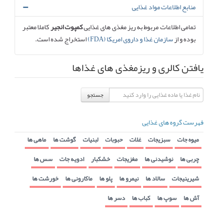
منابع اطلاعات مواد غذایی
تمامی اطلاعات مربوط به ریز مغذی های غذایی
کمپوت انجیر
کاملا معتبر
بوده و از
سازمان غذا و داروی امریکا (FDA)
استخراج شده است.
یافتن کالری و ریزمغذی های غذاها
جستجو
فهرست گروه های غذایی
میوه جات
سبزیجات
غلات
حبوبات
لبنیات
گوشت ها
ماهی ها
چربی ها
نوشیدنی ها
مغزیجات
خشکبار
ادویه جات
سس ها
شیرینیجات
سالاد ها
نیمرو ها
پلو ها
ماکارونی ها
خورشت ها
آش ها
سوپ ها
کباب ها
دسر ها