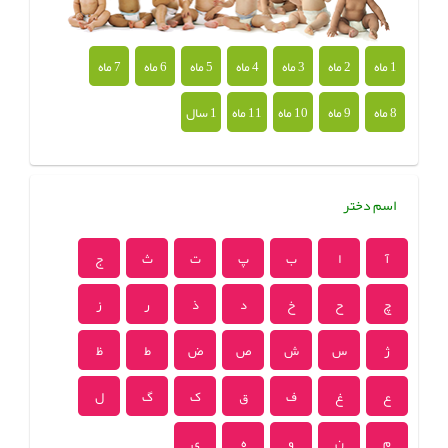
1 ماه
2 ماه
3 ماه
4 ماه
5 ماه
6 ماه
7 ماه
8 ماه
9 ماه
10 ماه
11 ماه
1 سال
اسم دختر
آ
ا
ب
پ
ت
ث
ج
چ
ح
خ
د
ذ
ر
ز
ژ
س
ش
ص
ض
ط
ظ
ع
غ
ف
ق
ک
گ
ل
م
ن
و
ه
ی