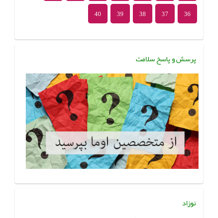
40
39
38
37
36
پرسش و پاسخ سلامت
نوزاد