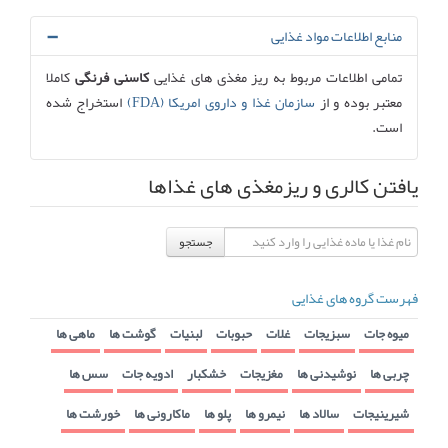
منابع اطلاعات مواد غذایی
تمامی اطلاعات مربوط به ریز مغذی های غذایی
کاسنی فرنگی
کاملا
معتبر بوده و از
سازمان غذا و داروی امریکا (FDA)
استخراج شده
است.
یافتن کالری و ریزمغذی های غذاها
جستجو
فهرست گروه های غذایی
میوه جات
سبزیجات
غلات
حبوبات
لبنیات
گوشت ها
ماهی ها
چربی ها
نوشیدنی ها
مغزیجات
خشکبار
ادویه جات
سس ها
شیرینیجات
سالاد ها
نیمرو ها
پلو ها
ماکارونی ها
خورشت ها