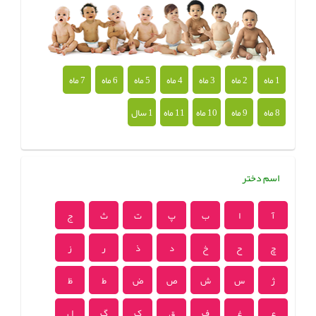
1 ماه
2 ماه
3 ماه
4 ماه
5 ماه
6 ماه
7 ماه
8 ماه
9 ماه
10 ماه
11 ماه
1 سال
اسم دختر
آ
ا
ب
پ
ت
ث
ج
چ
ح
خ
د
ذ
ر
ز
ژ
س
ش
ص
ض
ط
ظ
ع
غ
ف
ق
ک
گ
ل