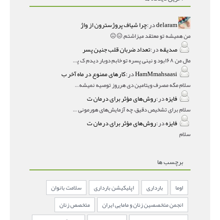
delaram
در:
چرا شیاف پروژسترون از واژ
من همیشه تو معتقد میزاشتم,,😑😐
صدیقه
در:
تعداد ضربان قلب جنین پسر
مال من ۱۶۸بود و نینی پسره تو خابم دوبار دیدم ک پسره
HamMmahsaasi
در:
کارهای ممنوع در ماه آخر ب
سلام مگه مصرف ویتامین دی هرروز توصیه نمیشه؟درمقاله میگه
فایزه
در:
روش‌های مؤثر برای درمان ت
سلام برای تشخیص دقیق، چه آزمایش‌های هورمونی و چه سونوگر
فایزه
در:
روش‌های مؤثر برای درمان ت
سلام
برچسب ها
اوما
بارداری
اپلیکیشن بارداری
سلامت بانوان
انجمن متخصصین زنان و مامایی ایران
متخصص زنان