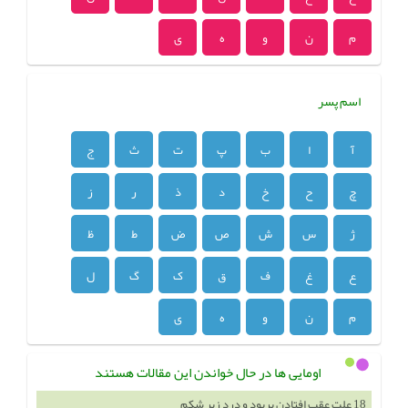
م
ن
و
ه
ی
اسم پسر
آ
ا
ب
پ
ت
ث
ج
چ
ح
خ
د
ذ
ر
ز
ژ
س
ش
ص
ض
ط
ظ
ع
غ
ف
ق
ک
گ
ل
م
ن
و
ه
ی
اومایی ها در حال خواندن این مقالات هستند
18 علت عقب افتادن پریود و درد زیر شکم