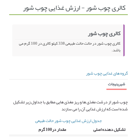
کالری چوب شور - ارزش غذایی چوب شور
انجمن متخصصین زنان و اوما
انتخاب نام کودک
فهرست مواد غذایی
اپلیکیشن بارداری و کودک اوما
کالری چوب شور
تماس با ما
کالری چوب شور در حالت حالت طبیعی 338 کیلو کالری در 100 گرم می
باشد.
گروه های غذایی چوب شور
شیرینیجات
چوب شور از درشت مغذی ها و ریز مغذی هایی مطابق با جداول زیر تشکیل
شده است که ارزش غذایی آن را می سازند
جدول ارزش غذایی چوب شور حالت طبیعی
تشکیل دهنده اصلی
مقدار در100 گرم