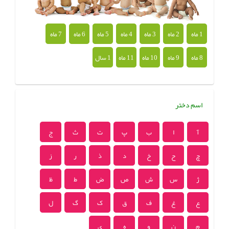
1 ماه
2 ماه
3 ماه
4 ماه
5 ماه
6 ماه
7 ماه
8 ماه
9 ماه
10 ماه
11 ماه
1 سال
اسم دختر
آ
ا
ب
پ
ت
ث
ج
چ
ح
خ
د
ذ
ر
ز
ژ
س
ش
ص
ض
ط
ظ
ع
غ
ف
ق
ک
گ
ل
م
ن
و
ه
ی