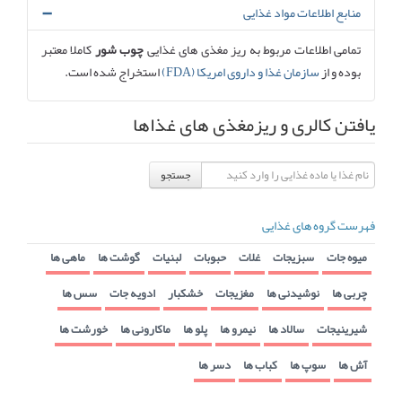
منابع اطلاعات مواد غذایی
تمامی اطلاعات مربوط به ریز مغذی های غذایی
چوب شور
کاملا معتبر
بوده و از
سازمان غذا و داروی امریکا (FDA)
استخراج شده است.
یافتن کالری و ریزمغذی های غذاها
جستجو
فهرست گروه های غذایی
میوه جات
سبزیجات
غلات
حبوبات
لبنیات
گوشت ها
ماهی ها
چربی ها
نوشیدنی ها
مغزیجات
خشکبار
ادویه جات
سس ها
شیرینیجات
سالاد ها
نیمرو ها
پلو ها
ماکارونی ها
خورشت ها
آش ها
سوپ ها
کباب ها
دسر ها