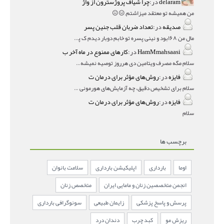
delaram
در:
چرا شیاف پروژسترون از واژ
من همیشه تو معتقد میزاشتم,,😑😐
صدیقه
در:
تعداد ضربان قلب جنین پسر
مال من ۱۶۸بود و نینی پسره تو خابم دوبار دیدم ک پسره
HamMmahsaasi
در:
کارهای ممنوع در ماه آخر ب
سلام مگه مصرف ویتامین دی هرروز توصیه نمیشه؟درمقاله میگه
فایزه
در:
روش‌های مؤثر برای درمان ت
سلام برای تشخیص دقیق، چه آزمایش‌های هورمونی و چه سونوگر
فایزه
در:
روش‌های مؤثر برای درمان ت
سلام
برچسب ها
اوما
بارداری
اپلیکیشن بارداری
سلامت بانوان
انجمن متخصصین زنان و مامایی ایران
متخصص زنان
پرسش و پاسخ پزشکی
زایمان طبیعی
سونوگرافی بارداری
ریزش مو
کبد چرب
دندان درد