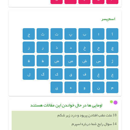
اسم پسر
آ
ا
ب
پ
ت
ث
ج
چ
ح
خ
د
ذ
ر
ز
ژ
س
ش
ص
ض
ط
ظ
ع
غ
ف
ق
ک
گ
ل
م
ن
و
ه
ی
اومایی ها در حال خواندن این مقالات هستند
18 علت عقب افتادن پریود و درد زیر شکم
14 سوال رایج شما درباره اسپرم