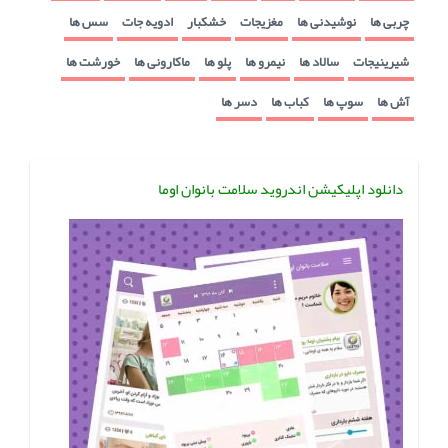
چربی ها
نوشیدنی ها
مغزیجات
خشکبار
ادویه جات
سس ها
شیرینیجات
سالاد ها
نیمرو ها
پلو ها
ماکارونی ها
خورشت ها
آش ها
سوپ ها
کباب ها
دسر ها
دانلود اپلیکیشن اندروید سلامت بانوان اوما