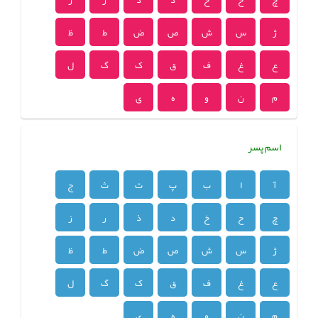
ژ
س
ش
ص
ض
ط
ظ
ع
غ
ف
ق
ک
گ
ل
م
ن
و
ه
ی
اسم پسر
آ
ا
ب
پ
ت
ث
ج
چ
ح
خ
د
ذ
ر
ز
ژ
س
ش
ص
ض
ط
ظ
ع
غ
ف
ق
ک
گ
ل
م
ن
و
ه
ی