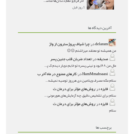
اگر فرم و نظم دندان‌ها مناسب است و مشکل
1 روز قبل
آخرین دیدگاه ها
delaram
در:
چرا شیاف پروژسترون از واژ
من همیشه تو معتقد میزاشتم,,😑😐
صدیقه
در:
تعداد ضربان قلب جنین پسر
مال من ۱۶۸بود و نینی پسره تو خابم دوبار دیدم ک پسره
HamMmahsaasi
در:
کارهای ممنوع در ماه آخر ب
سلام مگه مصرف ویتامین دی هرروز توصیه نمیشه؟درمقاله میگه
فایزه
در:
روش‌های مؤثر برای درمان ت
سلام برای تشخیص دقیق، چه آزمایش‌های هورمونی و چه سونوگر
فایزه
در:
روش‌های مؤثر برای درمان ت
سلام
برچسب ها