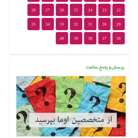
28
27
26
25
24
23
22
35
34
33
32
31
30
29
40
39
38
37
36
پرسش و پاسخ سلامت