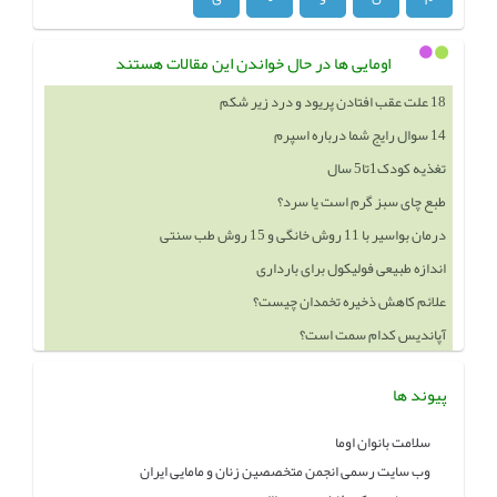
اومایی ها در حال خواندن این مقالات هستند
14 سوال رایج شما درباره اسپرم
تغذیه کودک1تا5 سال
طبع چای سبز گرم است یا سرد؟
درمان بواسیر با 11 روش خانگی و 15 روش طب سنتی
اندازه طبیعی فولیکول برای بارداری
علائم کاهش ذخیره تخمدان چیست؟
آپاندیس کدام سمت است؟
خوردن چه چيزهايي باعث بزرگ شدن سينه ميشود
پیوند ها
سلامت بانوان اوما
وب سایت رسمی انجمن متخصصین زنان و مامایی ایران