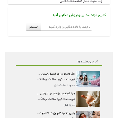
وب سایت دکتر فاطمه نعمت االهی
کالری مواد غذایی و ارزش غذایی آنها
جستجو
آخرین نوشته ها
تاکرولیموس در انتقال جنین؛ آیا شانس لانه‌گزینی را افزایش می‌دهد؟
نویسنده: گروه سلامت اوما تاکرولیموس در انتقال جنین
حدود 1 ساعت قبل
چرا شیاف پروژسترون از واژن بیرون می‌ریزد؟ میزان جذب و زمان صحیح مصرف
نویسنده: گروه سلامت اوما اگر بعد از گذاشتن شیاف پر
1 روز قبل
بلیچینگ یا کامپوزیت ۷ تفاوت مهم برای انتخاب درست