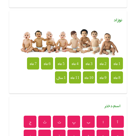
نوزاد
1 ماه
2 ماه
3 ماه
4 ماه
5 ماه
6 ماه
7 ماه
8 ماه
9 ماه
10 ماه
11 ماه
1 سال
اسم دختر
آ
ا
ب
پ
ت
ث
ج
چ
ح
خ
د
ذ
ر
ز