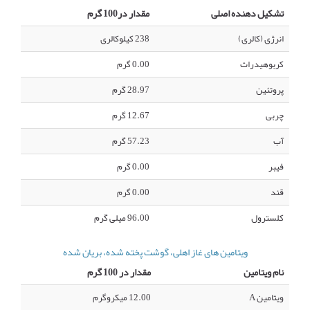
تشکیل دهنده اصلی
مقدار در100 گرم
انرژی (کالری)
238 کیلوکالری
کربوهیدرات
0.00 گرم
پروتئین
28.97 گرم
چربی
12.67 گرم
آب
57.23 گرم
فیبر
0.00 گرم
قند
0.00 گرم
کلسترول
96.00 میلی گرم
ویتامین های غاز اهلی، گوشت پخته شده، بریان شده
نام ویتامین
مقدار در 100 گرم
ویتامین A
12.00 میکروگرم