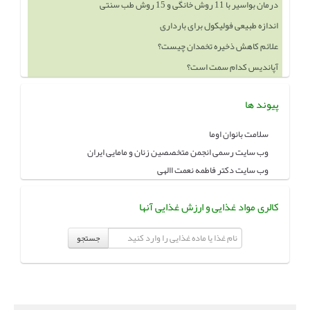
درمان بواسیر با 11 روش خانگی و 15 روش طب سنتی
اندازه طبیعی فولیکول برای بارداری
علائم کاهش ذخیره تخمدان چیست؟
آپاندیس کدام سمت است؟
پیوند ها
سلامت بانوان اوما
وب سایت رسمی انجمن متخصصین زنان و مامایی ایران
وب سایت دکتر فاطمه نعمت االهی
کالری مواد غذایی و ارزش غذایی آنها
جستجو