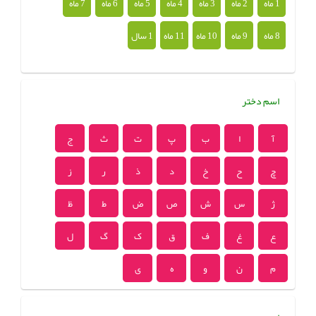
1 ماه
2 ماه
3 ماه
4 ماه
5 ماه
6 ماه
7 ماه
8 ماه
9 ماه
10 ماه
11 ماه
1 سال
اسم دختر
آ
ا
ب
پ
ت
ث
ج
چ
ح
خ
د
ذ
ر
ز
ژ
س
ش
ص
ض
ط
ظ
ع
غ
ف
ق
ک
گ
ل
م
ن
و
ه
ی