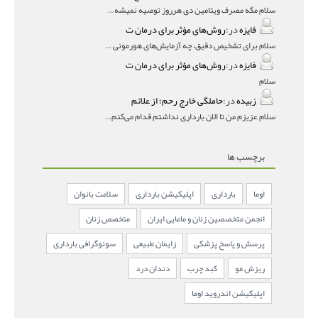
سلام مگه مصرف ویتامین دی هرروز توصیه نمیشه؟درمقاله میگه
فایزه
در:
روش‌های مؤثر برای درمان ت
سلام برای تشخیص دقیق، چه آزمایش‌های هورمونی و چه سونوگر
فایزه
در:
روش‌های مؤثر برای درمان ت
سلام
زبیده
در:
حاملگی خارج رحم؛ از علائم
سلام عزیزم من تا الان بارداری نداشتم قدام می‌کنم باردار
برچسب ها
اوما
بارداری
اپلیکیشن بارداری
سلامت بانوان
انجمن متخصصین زنان و مامایی ایران
متخصص زنان
پرسش و پاسخ پزشکی
زایمان طبیعی
سونوگرافی بارداری
ریزش مو
کبد چرب
دندان درد
اپلیکیشن اندروید اوما