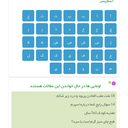
اسم پسر
آ
ا
ب
پ
ت
ث
ج
چ
ح
خ
د
ذ
ر
ز
ژ
س
ش
ص
ض
ط
ظ
ع
غ
ف
ق
ک
گ
ل
م
ن
و
ه
ی
اومایی ها در حال خواندن این مقالات هستند
18 علت عقب افتادن پریود و درد زیر شکم
14 سوال رایج شما درباره اسپرم
تغذیه کودک1تا5 سال
طبع چای سبز گرم است یا سرد؟