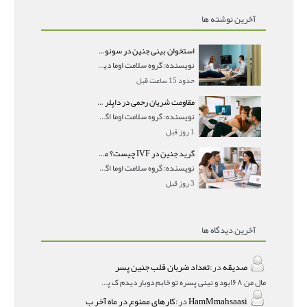
آخرین نوشته ها
استخوان بینی جنین در سونوگرافی؛ دیده نشدن یا دیر تشکیل شدن آن چه معنایی دارد؟
نویسنده: گروه سلامت اوما دیده نشدن استخوان بینی جن
حدود 15 ساعت قبل
مقاومت شریان رحمی در داپلر بارداری؛ PI و RI نرمال و تأثیر آن بر جنین
نویسنده: گروه سلامت اوما اگر در جواب سونوگرافی داپ
1 روز قبل
گرید جنین در IVF چیست؟ معنی AA، AB و BB و شانس موفقیت هر گرید
نویسنده: گروه سلامت اوما اگر در گزارش IVF با عباراتی
3 روز قبل
آخرین دیدگاه ها
صدیقه
در:
تعداد ضربان قلب جنین پسر
مال من ۱۶۸بود و نینی پسره تو خابم دوبار دیدم ک پسره
HamMmahsaasi
در:
کارهای ممنوع در ماه آخر ب