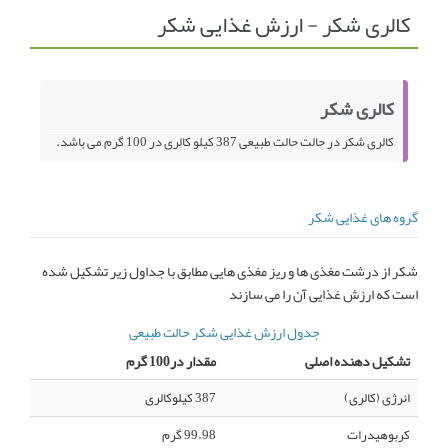
کالری شکر - ارزش غذایی شکر
انجمن متخصصین زنان و اوما
انتخاب نام کودک
فهرست مواد غذایی
اپلیکیشن بارداری و کودک اوما
کالری شکر
تماس با ما
کالری شکر در حالت حالت طبیعی 387 کیلو کالری در 100 گرم می باشد.
گروه های غذایی شکر
شکر از درشت مغذی ها و ریز مغذی هایی مطابق با جداول زیر تشکیل شده
است که ارزش غذایی آن را می سازند
جدول ارزش غذایی شکر حالت طبیعی
تشکیل دهنده اصلی
مقدار در100 گرم
انرژی (کالری)
387 کیلوکالری
کربوهیدرات
99.98 گرم