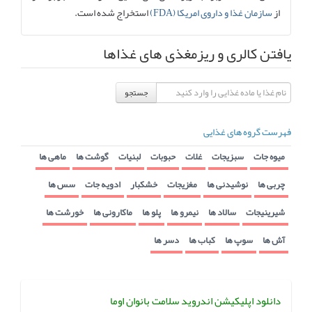
از
سازمان غذا و داروی امریکا (FDA)
استخراج شده است.
یافتن کالری و ریزمغذی های غذاها
جستجو
فهرست گروه های غذایی
میوه جات
سبزیجات
غلات
حبوبات
لبنیات
گوشت ها
ماهی ها
چربی ها
نوشیدنی ها
مغزیجات
خشکبار
ادویه جات
سس ها
شیرینیجات
سالاد ها
نیمرو ها
پلو ها
ماکارونی ها
خورشت ها
آش ها
سوپ ها
کباب ها
دسر ها
دانلود اپلیکیشن اندروید سلامت بانوان اوما