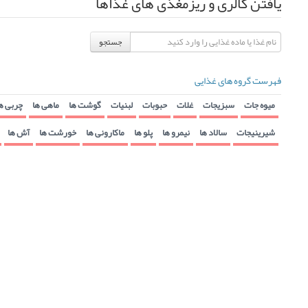
یافتن کالری و ریزمغذی های غذاها
جستجو
فهرست گروه های غذایی
میوه جات
سبزیجات
غلات
حبوبات
لبنیات
گوشت ها
ماهی ها
چربی ه
شیرینیجات
سالاد ها
نیمرو ها
پلو ها
ماکارونی ها
خورشت ها
آش ها