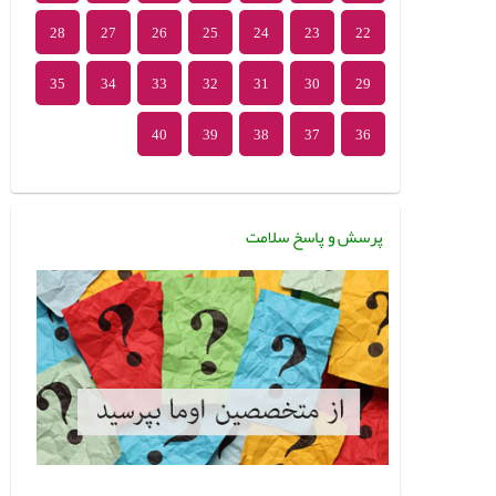
28
27
26
25
24
23
22
35
34
33
32
31
30
29
40
39
38
37
36
پرسش و پاسخ سلامت