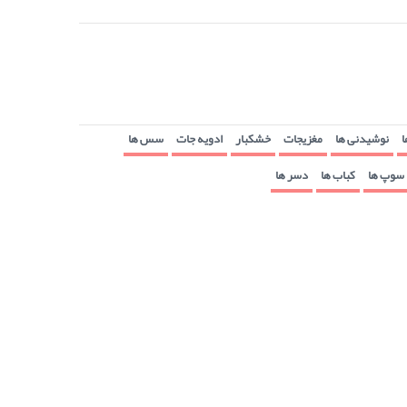
ا
نوشیدنی ها
مغزیجات
خشکبار
ادویه جات
سس ها
سوپ ها
کباب ها
دسر ها