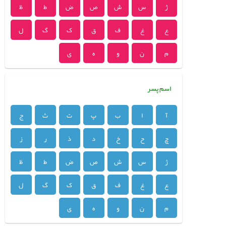
ژ
س
ش
ص
ض
ط
ظ
ع
غ
ف
ق
ک
گ
ل
م
ن
و
ه
ی
اسم پسر
آ
ا
ب
پ
ت
ث
ج
چ
ح
خ
د
ذ
ر
ز
ژ
س
ش
ص
ض
ط
ظ
ع
غ
ف
ق
ک
گ
ل
م
ن
و
ه
ی