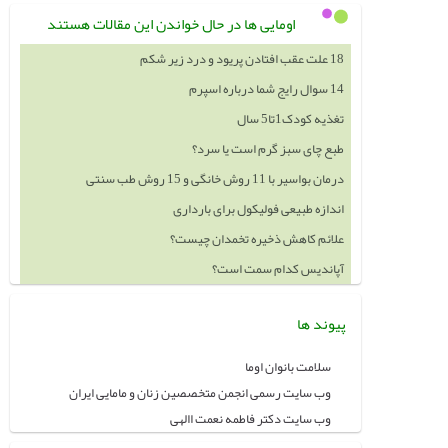
اومایی ها در حال خواندن این مقالات هستند
18 علت عقب افتادن پریود و درد زیر شکم
14 سوال رایج شما درباره اسپرم
تغذیه کودک1تا5 سال
طبع چای سبز گرم است یا سرد؟
درمان بواسیر با 11 روش خانگی و 15 روش طب سنتی
اندازه طبیعی فولیکول برای بارداری
علائم کاهش ذخیره تخمدان چیست؟
آپاندیس کدام سمت است؟
پیوند ها
سلامت بانوان اوما
وب سایت رسمی انجمن متخصصین زنان و مامایی ایران
وب سایت دکتر فاطمه نعمت االهی