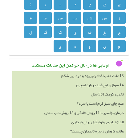
چ
ح
خ
د
ذ
ر
ز
ژ
س
ش
ص
ض
ط
ظ
ع
غ
ف
ق
ک
گ
ل
م
ن
و
ه
ی
اومایی ها در حال خواندن این مقالات هستند
14 سوال رایج شما درباره اسپرم
تغذیه کودک1تا5 سال
طبع چای سبز گرم است یا سرد؟
درمان بواسیر با 11 روش خانگی و 15 روش طب سنتی
اندازه طبیعی فولیکول برای بارداری
علائم کاهش ذخیره تخمدان چیست؟
آپاندیس کدام سمت است؟