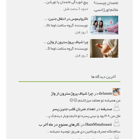
پیچ خوردگی تخمدان یا تورشن تخمدان زمانی رخ می‌ده
حدود 3 ساعت قبل
تاکرولیموس در انتقال جنین؛ آیا شانس لانه‌گزینی را افزایش می‌دهد؟
نویسنده: گروه سلامت اوما تاکرولیموس در انتقال جنین
1 روز قبل
چرا شیاف پروژسترون از واژن بیرون می‌ریزد؟ میزان جذب و زمان صحیح مصرف
نویسنده: گروه سلامت اوما اگر بعد از گذاشتن شیاف پر
2 روز قبل
آخرین دیدگاه ها
delaram
در:
چرا شیاف پروژسترون از واژ
من همیشه تو معتقد میزاشتم,,😑😐
صدیقه
در:
تعداد ضربان قلب جنین پسر
مال من ۱۶۸بود و نینی پسره تو خابم دوبار دیدم ک پسره
HamMmahsaasi
در:
کارهای ممنوع در ماه آخر ب
سلام مگه مصرف ویتامین دی هرروز توصیه نمیشه؟درمقاله میگه