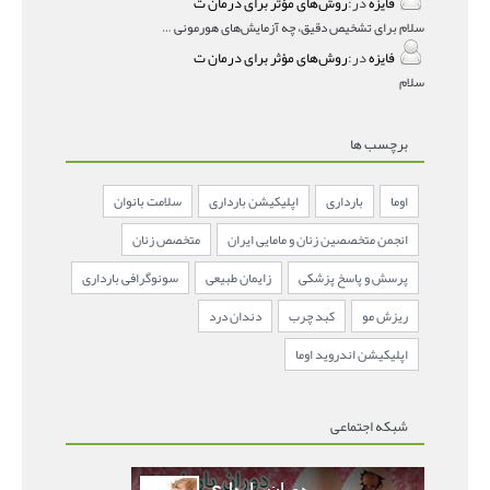
فایزه
در:
روش‌های مؤثر برای درمان ت
سلام برای تشخیص دقیق، چه آزمایش‌های هورمونی و چه سونوگر
فایزه
در:
روش‌های مؤثر برای درمان ت
سلام
برچسب ها
اوما
بارداری
اپلیکیشن بارداری
سلامت بانوان
انجمن متخصصین زنان و مامایی ایران
متخصص زنان
پرسش و پاسخ پزشکی
زایمان طبیعی
سونوگرافی بارداری
ریزش مو
کبد چرب
دندان درد
اپلیکیشن اندروید اوما
شبکه اجتماعی