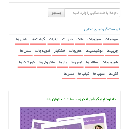
جستجو
فهرست گروه های غذایی
میوه جات
سبزیجات
غلات
حبوبات
لبنیات
گوشت ها
ماهی ها
چربی ها
نوشیدنی ها
مغزیجات
خشکبار
ادویه جات
سس ها
شیرینیجات
سالاد ها
نیمرو ها
پلو ها
ماکارونی ها
خورشت ها
آش ها
سوپ ها
کباب ها
دسر ها
دانلود اپلیکیشن اندروید سلامت بانوان اوما