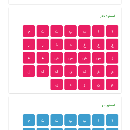
اسم دختر
آ
ا
ب
پ
ت
ث
ج
چ
ح
خ
د
ذ
ر
ز
ژ
س
ش
ص
ض
ط
ظ
ع
غ
ف
ق
ک
گ
ل
م
ن
و
ه
ی
اسم پسر
آ
ا
ب
پ
ت
ث
ج