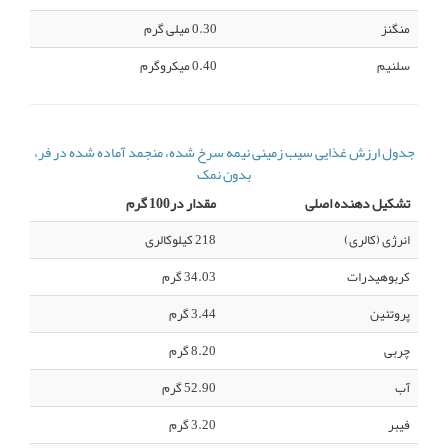
منگنز
0.30 میلی گرم
سلنیم
0.40 میکروگرم
جدول ارزش غذایی سیب زمینی نیمه سرخ شده، منجمد آماده شده در فر،
بدون نمک
تشکیل دهنده اصلی
مقدار در100 گرم
انرژی (کالری)
218 کیلوکالری
کربوهیدرات
34.03 گرم
پروتئین
3.44 گرم
چربی
8.20 گرم
آب
52.90 گرم
فیبر
3.20 گرم