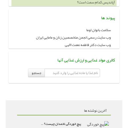
خوردن چه چيزهايي باعث بزرگ شدن سينه ميشود
پیوند ها
سلامت بانوان اوما
وب سایت رسمی انجمن متخصصین زنان و مامایی ایران
وب سایت دکتر فاطمه نعمت االهی
کالری مواد غذایی و ارزش غذایی آنها
جستجو
آخرین نوشته ها
پیچ خوردگی تخمدان چیست؟ علائم اورژانسی، تشخیص و درمان تورشن تخمدان