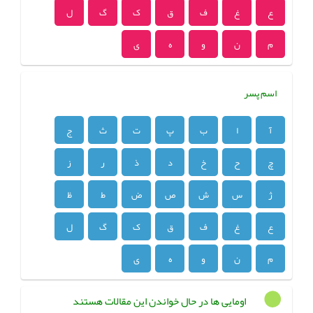
ع
غ
ف
ق
ک
گ
ل
م
ن
و
ه
ی
اسم پسر
آ
ا
ب
پ
ت
ث
ج
چ
ح
خ
د
ذ
ر
ز
ژ
س
ش
ص
ض
ط
ظ
ع
غ
ف
ق
ک
گ
ل
م
ن
و
ه
ی
اومایی ها در حال خواندن این مقالات هستند