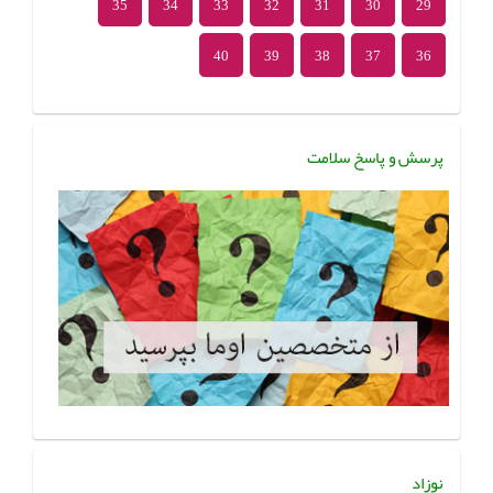
35
34
33
32
31
30
29
40
39
38
37
36
پرسش و پاسخ سلامت
نوزاد