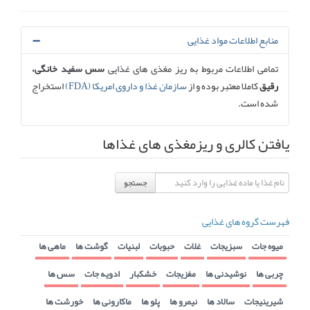
منابع اطلاعات مواد غذایی
تمامی اطلاعات مربوط به ریز مغذی های غذایی
سس سفید خانگی،
رقیق
کاملا معتبر بوده و از
سازمان غذا و داروی امریکا (FDA)
استخراج
شده است.
یافتن کالری و ریزمغذی های غذاها
جستجو
فهرست گروه های غذایی
میوه جات
سبزیجات
غلات
حبوبات
لبنیات
گوشت ها
ماهی ها
چربی ها
نوشیدنی ها
مغزیجات
خشکبار
ادویه جات
سس ها
شیرینیجات
سالاد ها
نیمرو ها
پلو ها
ماکارونی ها
خورشت ها