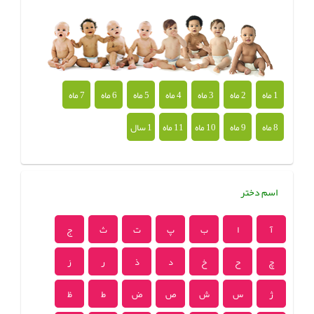
1 ماه
2 ماه
3 ماه
4 ماه
5 ماه
6 ماه
7 ماه
8 ماه
9 ماه
10 ماه
11 ماه
1 سال
اسم دختر
آ
ا
ب
پ
ت
ث
ج
چ
ح
خ
د
ذ
ر
ز
ژ
س
ش
ص
ض
ط
ظ