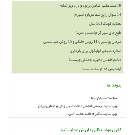
18 علت عقب افتادن پریود و درد زیر شکم
14 سوال رایج شما درباره اسپرم
تغذیه کودک1تا5 سال
طبع چای سبز گرم است یا سرد؟
درمان بواسیر با 11 روش خانگی و 15 روش طب سنتی
اندازه طبیعی فولیکول برای بارداری
علائم کاهش ذخیره تخمدان چیست؟
آپاندیس کدام سمت است؟
پیوند ها
سلامت بانوان اوما
وب سایت رسمی انجمن متخصصین زنان و مامایی ایران
وب سایت دکتر فاطمه نعمت االهی
کالری مواد غذایی و ارزش غذایی آنها