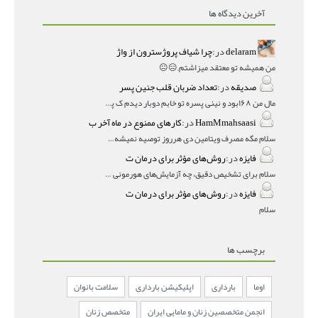
آخرین دیدگاه ها
delaram
در:
چرا شیاف پروژسترون از واژ
من همیشه تو معتقد میزاشتم,,😑😐
صدیقه
در:
تعداد ضربان قلب جنین پسر
مال من ۱۶۸بود و نینی پسره تو خابم دوبار دیدم ک پسره
HamMmahsaasi
در:
کارهای ممنوع در ماه آخر ب
سلام مگه مصرف ویتامین دی هرروز توصیه نمیشه؟درمقاله میگه
فایزه
در:
روش‌های مؤثر برای درمان ت
سلام برای تشخیص دقیق، چه آزمایش‌های هورمونی و چه سونوگر
فایزه
در:
روش‌های مؤثر برای درمان ت
سلام
برچسب ها
اوما
بارداری
اپلیکیشن بارداری
سلامت بانوان
انجمن متخصصین زنان و مامایی ایران
متخصص زنان