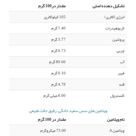
تشکیل دهنده اصلی
مقدار در100 گرم
انرژی (کالری)
105 کیلوکالری
کربوهیدرات
7.40 گرم
پروتئین
3.77 گرم
چربی
6.73 گرم
آب
80.66 گرم
فیبر
0.10 گرم
قند
4.78 گرم
کلسترول
8.00 میلی گرم
ویتامین های سس سفید خانگی، رقیق حالت طبیعی
نام ویتامین
مقدار در 100 گرم
ویتامین A
73.00 میکروگرم