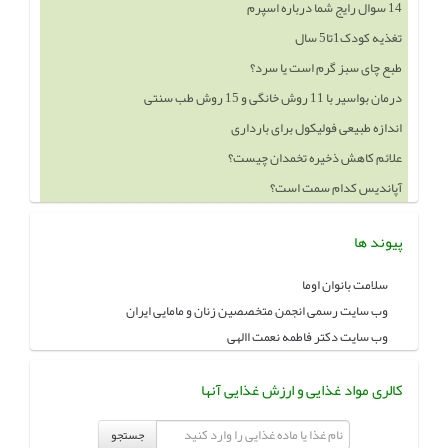
14 سوال رایج شما درباره اسپرم
تغذیه کودک1تا5 سال
طبع چای سبز گرم است یا سرد؟
درمان بواسیر با 11 روش خانگی و 15 روش طب سنتی
اندازه طبیعی فولیکول برای بارداری
علائم کاهش ذخیره تخمدان چیست؟
آپاندیس کدام سمت است؟
پیوند ها
سلامت بانوان اوما
وب سایت رسمی انجمن متخصصین زنان و مامایی ایران
وب سایت دکتر فاطمه نعمت االهی
کالری مواد غذایی و ارزش غذایی آنها
جستجو