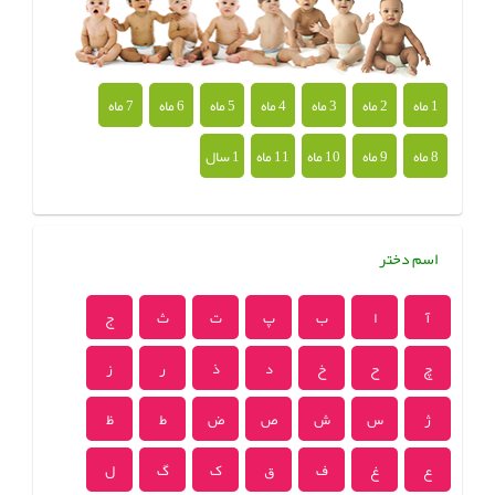
1 ماه
2 ماه
3 ماه
4 ماه
5 ماه
6 ماه
7 ماه
8 ماه
9 ماه
10 ماه
11 ماه
1 سال
اسم دختر
آ
ا
ب
پ
ت
ث
ج
چ
ح
خ
د
ذ
ر
ز
ژ
س
ش
ص
ض
ط
ظ
ع
غ
ف
ق
ک
گ
ل