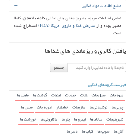
منابع اطلاعات مواد غذایی
تمامی اطلاعات مربوط به ریز مغذی های غذایی
دلمه بادمجان
کاملا
معتبر بوده و از
سازمان غذا و داروی امریکا (FDA)
استخراج شده
است.
یافتن کالری و ریزمغذی های غذاها
جستجو
فهرست گروه های غذایی
میوه جات
سبزیجات
غلات
حبوبات
لبنیات
گوشت ها
ماهی ها
چربی ها
نوشیدنی ها
مغزیجات
خشکبار
ادویه جات
سس ها
شیرینیجات
سالاد ها
نیمرو ها
پلو ها
ماکارونی ها
خورشت ها
آش ها
سوپ ها
کباب ها
دسر ها