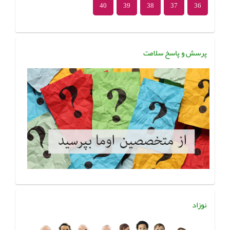
40
39
38
37
36
پرسش و پاسخ سلامت
نوزاد