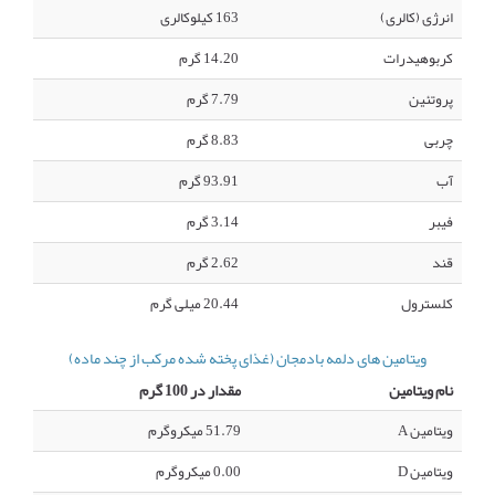
انرژی (کالری)
163 کیلوکالری
کربوهیدرات
14.20 گرم
پروتئین
7.79 گرم
چربی
8.83 گرم
آب
93.91 گرم
فیبر
3.14 گرم
قند
2.62 گرم
کلسترول
20.44 میلی گرم
ویتامین های دلمه بادمجان (غذای پخته شده مرکب از چند ماده)
نام ویتامین
مقدار در 100 گرم
ویتامین A
51.79 میکروگرم
ویتامین D
0.00 میکروگرم