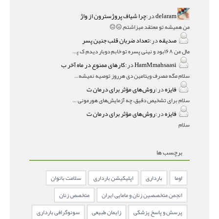
delaram
در:
چرا شیاف پروژسترون از واژ
من همیشه تو معتقد میزاشتم,,😑😐
صدیقه
در:
تعداد ضربان قلب جنین پسر
مال من ۱۶۸بود و نینی پسره تو خابم دوبار دیدم ک پسره
HamMmahsaasi
در:
کارهای ممنوع در ماه آخر ب
سلام مگه مصرف ویتامین دی هرروز توصیه نمیشه؟درمقاله میگه
فایزه
در:
روش‌های مؤثر برای درمان ت
سلام برای تشخیص دقیق، چه آزمایش‌های هورمونی و چه سونوگر
فایزه
در:
روش‌های مؤثر برای درمان ت
سلام
برچسب ها
اوما
بارداری
اپلیکیشن بارداری
سلامت بانوان
انجمن متخصصین زنان و مامایی ایران
متخصص زنان
پرسش و پاسخ پزشکی
زایمان طبیعی
سونوگرافی بارداری