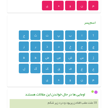
م
ن
و
ه
ی
اسم پسر
آ
ا
ب
پ
ت
ث
ج
چ
ح
خ
د
ذ
ر
ز
ژ
س
ش
ص
ض
ط
ظ
ع
غ
ف
ق
ک
گ
ل
م
ن
و
ه
ی
اومایی ها در حال خواندن این مقالات هستند
18 علت عقب افتادن پریود و درد زیر شکم