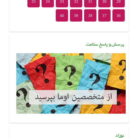
35
34
33
32
31
30
29
40
39
38
37
36
پرسش و پاسخ سلامت
نوزاد