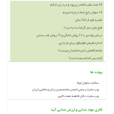
18 علت عقب افتادن پریود و درد زیر شکم
14 سوال رایج شما درباره اسپرم
تغذیه کودک1تا5 سال
طبع چای سبز گرم است یا سرد؟
درمان بواسیر با 11 روش خانگی و 15 روش طب سنتی
اندازه طبیعی فولیکول برای بارداری
علائم کاهش ذخیره تخمدان چیست؟
آپاندیس کدام سمت است؟
پیوند ها
سلامت بانوان اوما
وب سایت رسمی انجمن متخصصین زنان و مامایی ایران
وب سایت دکتر فاطمه نعمت االهی
کالری مواد غذایی و ارزش غذایی آنها