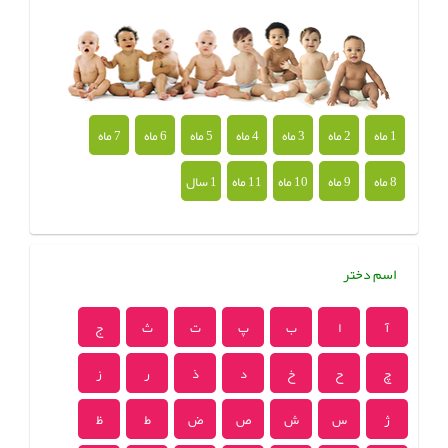
1 ماه
2 ماه
3 ماه
4 ماه
5 ماه
6 ماه
7 ماه
8 ماه
9 ماه
10 ماه
11 ماه
1 سال
اسم دختر
آ
ا
ب
پ
ت
ث
ج
چ
ح
خ
د
ذ
ر
ز
ژ
س
ش
ص
ض
ط
ظ