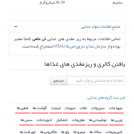
سلنیم
36.50 میکروگرم
منابع اطلاعات مواد غذایی
تمامی اطلاعات مربوط به ریز مغذی های غذایی
تن ماهی
کاملا معتبر
بوده و از
سازمان غذا و داروی امریکا (FDA)
استخراج شده است.
یافتن کالری و ریزمغذی های غذاها
جستجو
فهرست گروه های غذایی
میوه جات
سبزیجات
غلات
حبوبات
لبنیات
گوشت ها
ماهی ها
چربی ها
نوشیدنی ها
مغزیجات
خشکبار
ادویه جات
سس ها
شیرینیجات
سالاد ها
نیمرو ها
پلو ها
ماکارونی ها
خورشت ها