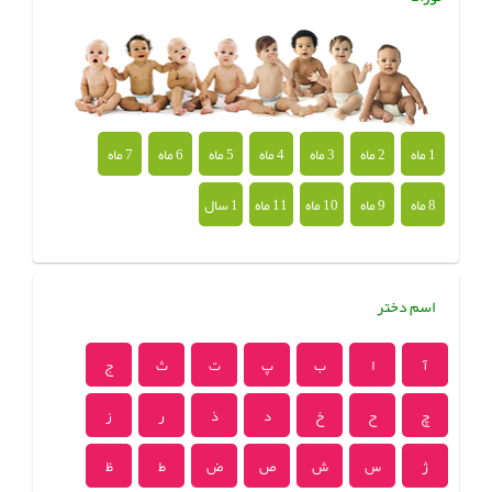
1 ماه
2 ماه
3 ماه
4 ماه
5 ماه
6 ماه
7 ماه
8 ماه
9 ماه
10 ماه
11 ماه
1 سال
اسم دختر
آ
ا
ب
پ
ت
ث
ج
چ
ح
خ
د
ذ
ر
ز
ژ
س
ش
ص
ض
ط
ظ