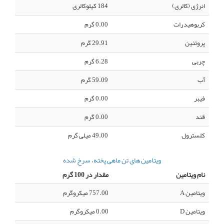
انرژی (کالری)
184 کیلوکالری
کربوهیدرات
0.00 گرم
پروتئین
29.91 گرم
چربی
6.28 گرم
آب
59.09 گرم
فیبر
0.00 گرم
قند
0.00 گرم
کلسترول
49.00 میلی گرم
ویتامین های تن ماهی پخته، سرخ شده
نام ویتامین
مقدار در 100 گرم
ویتامین A
757.00 میکروگرم
ویتامین D
0.00 میکروگرم