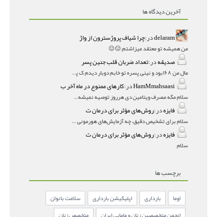
آخرین دیدگاه ها
delaram
در:
چرا شیاف پروژسترون از واژ
من همیشه تو معتقد میزاشتم,,😑😐
صدیقه
در:
تعداد ضربان قلب جنین پسر
مال من ۱۶۸بود و نینی پسره تو خابم دوبار دیدم ک پسره
HamMmahsaasi
در:
کارهای ممنوع در ماه آخر ب
سلام مگه مصرف ویتامین دی هرروز توصیه نمیشه؟درمقاله میگه
فایزه
در:
روش‌های مؤثر برای درمان ت
سلام برای تشخیص دقیق، چه آزمایش‌های هورمونی و چه سونوگر
فایزه
در:
روش‌های مؤثر برای درمان ت
سلام
برچسب ها
اوما
بارداری
اپلیکیشن بارداری
سلامت بانوان
انجمن متخصصین زنان و مامایی ایران
متخصص زنان