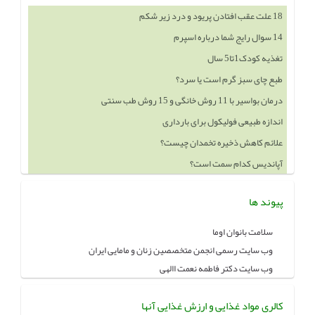
14 سوال رایج شما درباره اسپرم
تغذیه کودک1تا5 سال
طبع چای سبز گرم است یا سرد؟
درمان بواسیر با 11 روش خانگی و 15 روش طب سنتی
اندازه طبیعی فولیکول برای بارداری
علائم کاهش ذخیره تخمدان چیست؟
آپاندیس کدام سمت است؟
خوردن چه چيزهايي باعث بزرگ شدن سينه ميشود
پیوند ها
سلامت بانوان اوما
وب سایت رسمی انجمن متخصصین زنان و مامایی ایران
وب سایت دکتر فاطمه نعمت االهی
کالری مواد غذایی و ارزش غذایی آنها