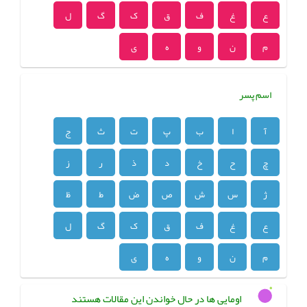
ع
غ
ف
ق
ک
گ
ل
م
ن
و
ه
ی
اسم پسر
آ
ا
ب
پ
ت
ث
ج
چ
ح
خ
د
ذ
ر
ز
ژ
س
ش
ص
ض
ط
ظ
ع
غ
ف
ق
ک
گ
ل
م
ن
و
ه
ی
اومایی ها در حال خواندن این مقالات هستند