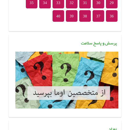
35
34
33
32
31
30
29
40
39
38
37
36
پرسش و پاسخ سلامت
نوزاد