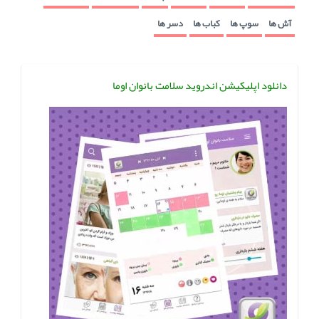
آش ها
سوپ ها
کباب ها
دسر ها
دانلود اپلیکیشن اندروید سلامت بانوان اوما