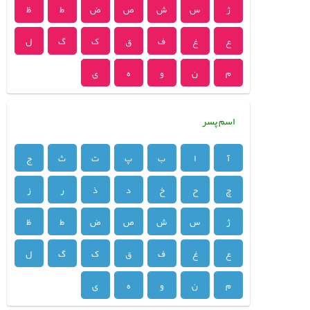
ژ
س
ش
ص
ض
ط
ظ
ع
غ
ف
ق
ک
گ
ل
م
ن
و
ه
ی
اسم پسر
آ
ا
ب
پ
ت
ث
ج
چ
ح
خ
د
ذ
ر
ز
ژ
س
ش
ص
ض
ط
ظ
ع
غ
ف
ق
ک
گ
ل
م
ن
و
ه
ی