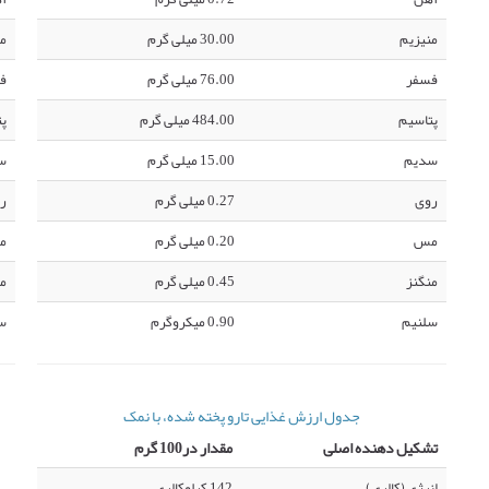
منیزیم
30.00 میلی گرم
من
فسفر
76.00 میلی گرم
ف
پتاسیم
484.00 میلی گرم
پت
سدیم
15.00 میلی گرم
س
روی
0.27 میلی گرم
ر
مس
0.20 میلی گرم
م
منگنز
0.45 میلی گرم
من
سلنیم
0.90 میکروگرم
س
جدول ارزش غذایی تارو پخته شده، با نمک
تشکیل دهنده اصلی
مقدار در100 گرم
انرژی (کالری)
142 کیلوکالری