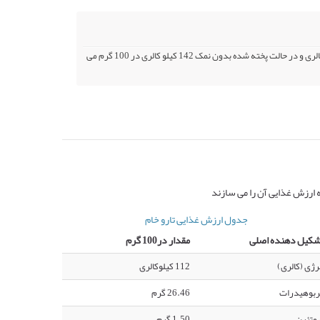
کالری تارو در حالت پخته شده، با نمک 142 کیلو کالری و در حالت خام 112 کیلو کالری و در حالت پخته شده بدون نمک 142 کیلو کالری در 100 گرم می
 ارزش غذایی آن را می سازند
جدول ارزش غذایی تارو خام
شکیل دهنده اصلی
مقدار در100 گرم
رژی (کالری)
112 کیلوکالری
ربوهیدرات
26.46 گرم
وتئین
1.50 گرم