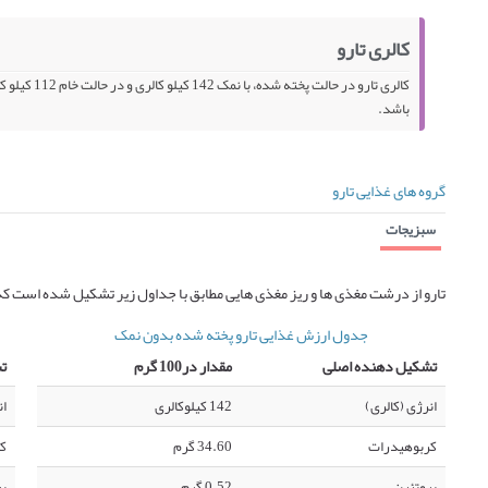
کالری تارو
باشد.
گروه های غذایی تارو
سبزیجات
تارو از درشت مغذی ها و ریز مغذی هایی مطابق با جداول زیر تشکیل شده است که
جدول ارزش غذایی تارو پخته شده بدون نمک
تشکیل دهنده اصلی
مقدار در100 گرم
ت
انرژی (کالری)
142 کیلوکالری
ان
کربوهیدرات
34.60 گرم
ک
پروتئین
0.52 گرم
پر