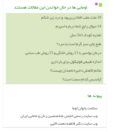
اومایی ها در حال خواندن این مقالات هستند
18 علت عقب افتادن پریود و درد زیر شکم
14 سوال رایج شما درباره اسپرم
تغذیه کودک1تا5 سال
طبع چای سبز گرم است یا سرد؟
درمان بواسیر با 11 روش خانگی و 15 روش طب سنتی
اندازه طبیعی فولیکول برای بارداری
علائم کاهش ذخیره تخمدان چیست؟
آپاندیس کدام سمت است؟
پیوند ها
سلامت بانوان اوما
وب سایت رسمی انجمن متخصصین زنان و مامایی ایران
وب سایت دکتر فاطمه نعمت االهی