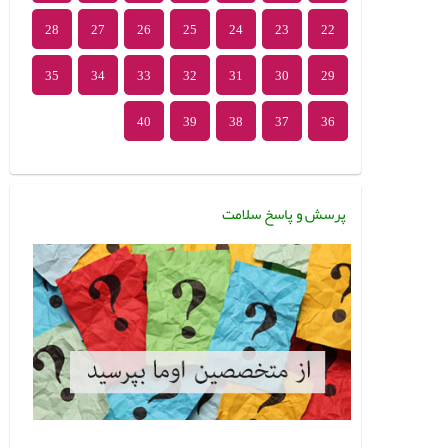
28
27
26
25
24
23
22
35
34
33
32
31
30
29
40
39
38
37
36
پرسش و پاسخ سلامت