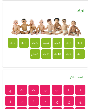
نوزاد
1 ماه
2 ماه
3 ماه
4 ماه
5 ماه
6 ماه
7 ماه
8 ماه
9 ماه
10 ماه
11 ماه
1 سال
اسم دختر
آ
ا
ب
پ
ت
ث
ج
چ
ح
خ
د
ذ
ر
ز