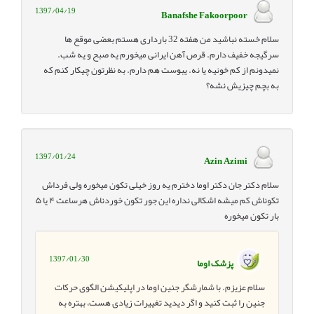
1397/04/19
Banafshe Fakoorpoor
سلام خسته نباشید من هفته 32 بارداری هستم بعضی موقع ها
سرگیجه خفیف دارم. قرص آهن ایرانی میخورم یه صبح و یه شب.
نمیدونم از کم خونیه یا نه. یبوست هم دارم. به نظرتون چیکار کنم که
به بچم چیزیش نشه؟
1397/01/24
Azin Azimi
سلام دکتر جان دکتر اوما دخترم یه روز خیلی تکون میخوره ولی فرداش
تکوناش کم میشه اشکالی نداره این جور تکون خوردناش هرساعت ۴ یا ۵
بار تکون میخوره
1397/01/30
پزشک اوما
سلام عزیزم. با شمارشگر جنین اوما در اپلیکیشن الگوی حرکات
جنین را ثبت کنید و اگر دیدید تغییرات زیادی هست، بهتره به