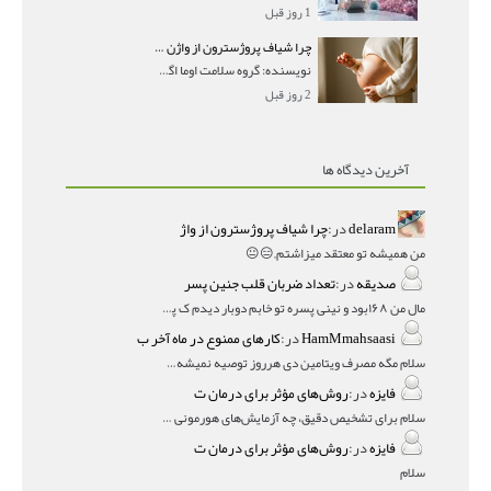
1 روز قبل
چرا شیاف پروژسترون از واژن بیرون می‌ریزد؟ میزان جذب و زمان صحیح مصرف
نویسنده: گروه سلامت اوما اگر بعد از گذاشتن شیاف پر
2 روز قبل
آخرین دیدگاه ها
delaram
در:
چرا شیاف پروژسترون از واژ
من همیشه تو معتقد میزاشتم,,😑😐
صدیقه
در:
تعداد ضربان قلب جنین پسر
مال من ۱۶۸بود و نینی پسره تو خابم دوبار دیدم ک پسره
HamMmahsaasi
در:
کارهای ممنوع در ماه آخر ب
سلام مگه مصرف ویتامین دی هرروز توصیه نمیشه؟درمقاله میگه
فایزه
در:
روش‌های مؤثر برای درمان ت
سلام برای تشخیص دقیق، چه آزمایش‌های هورمونی و چه سونوگر
فایزه
در:
روش‌های مؤثر برای درمان ت
سلام