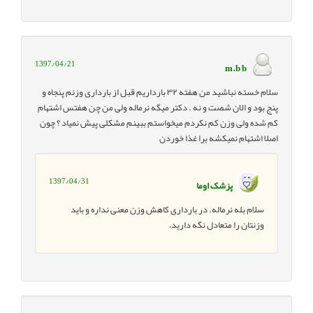
1397/04/21
m.b b
سلام خسته نباشید من هفته ۳۲ بارداریم قبل از بارداری وزنم پنجاه و
پنج بود و الان شصت و نه . دکتر میگه نرماله ولی من چن هفتس اشتهام
کم شده ولی وزن کم نکردم میخواستم ببینم مشکلی پیش نمیاد ؟ چون
اصلا اشتهام نمیکشه برا غذا خوردن
1397/04/31
پزشک اوما
سلام بله نرماله. در بارداری کاهش وزن معنی نداره و باید
وزنتان را متعادل نگه دارید،