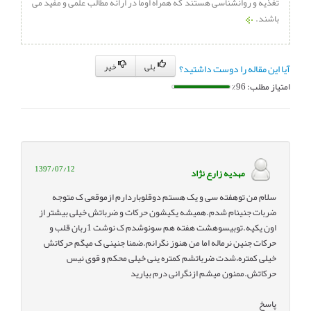
تغذیه و روانشناسی هستند که همراه اوما در ارائه مطالب علمی و مفید می
باشند.
بلی
خیر
آیا این مقاله را دوست داشتید؟
امتیاز مطلب: 96%
1397/07/12
مهدیه زارع نژاد
سلام من توهفته سی و یک هستم دوقلوباردارم ازموقعی ک متوجه
ضربات جنینام شدم.همیشه یکیشون حرکات و ضرباتش خیلی بیشتر از
اون یکیه.توبیسوهشت هفته هم سونوشدم ک نوشت 1ربان قلب و
حرکات جنین نرماله اما من هنوز نگرانم.ضمنا جنینی ک میگم حرکاتش
خیلی کمتره،شدت ضرباتشم کمتره ینی خیلی محکم و قوی نیس
حرکاتش.ممنون میشم ازنگرانی درم بیارید
پاسخ