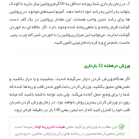
3. در زمان بارداری شما روزانه حداقل به 60 گرم پروتئین نیاز دارید تا کودک
بتواند به راحتی به رشد خود ادامه دهد. آمینو اسیدهای موجود در پروتئین
‌ها برای رشد جنین واجب هستند. این مقدار پروتئین در یک کف دست
گوشت قرمز پخته و یا ماهی پخته شده وجود دارد. اگر علاقه ای به خوردن
گوشت ندارید، می‌توانید این میزان پروتئین را با خوردن شیر کم چرب، پنیر،
ماست، تخم مرغ و یا کره بادام زمینی تأمین کنید.
ورزش درهفته 32 بارداری
اگر هنگام ورزش کردن دچار سرگیجه شدید، بنشینید و یا دراز بکشید و
نفس‌های عمیق بکشید. ورزش کردن باعث قوی شدن قلب و ریه ها شده که
شما را برای وضع حمل آماده می‌کند. ولی باید توجه داشته باشید که میانه
روی در ورزش کردن بهترین روش خواهد بود. در زمان ورزش کردن ضربان
قلب خود را کنترل کنید که از حد ایمن، یعنی 140 بار در دقیقه، فراتر نرود.
هیئت تحریریه اوما
این مطلب به ویرایش و تأیید علمی
رسیده است،
ایشان جمعی از متخصصین در رشته های زنان و زایمان، مامایی، داروسازی،