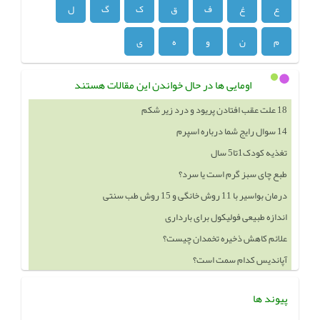
ع
غ
ف
ق
ک
گ
ل
م
ن
و
ه
ی
اومایی ها در حال خواندن این مقالات هستند
14 سوال رایج شما درباره اسپرم
تغذیه کودک1تا5 سال
طبع چای سبز گرم است یا سرد؟
درمان بواسیر با 11 روش خانگی و 15 روش طب سنتی
اندازه طبیعی فولیکول برای بارداری
علائم کاهش ذخیره تخمدان چیست؟
آپاندیس کدام سمت است؟
خوردن چه چيزهايي باعث بزرگ شدن سينه ميشود
پیوند ها