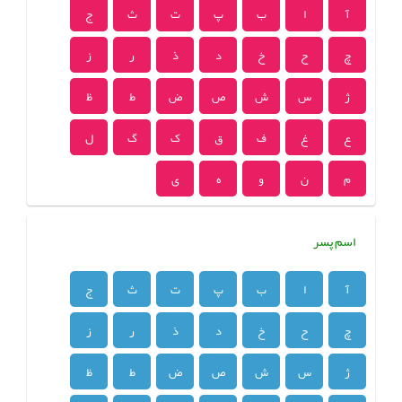
آ
ا
ب
پ
ت
ث
ج
چ
ح
خ
د
ذ
ر
ز
ژ
س
ش
ص
ض
ط
ظ
ع
غ
ف
ق
ک
گ
ل
م
ن
و
ه
ی
اسم پسر
آ
ا
ب
پ
ت
ث
ج
چ
ح
خ
د
ذ
ر
ز
ژ
س
ش
ص
ض
ط
ظ