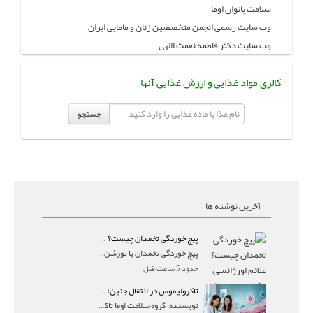
سلامت بانوان اوما
وب سایت رسمی انجمن متخصصین زنان و مامایی ایران
وب سایت دکتر فاطمه نعمت االهی
کالری مواد غذایی و ارزش غذایی آنها
جستجو
آخرین نوشته ها
پیچ خوردگی تخمدان چیست؟ علائم اورژانسی، تشخیص و درمان تورشن تخمدان
پیچ خوردگی تخمدان یا تورشن تخمدان زمانی رخ می‌ده
حدود 5 ساعت قبل
تاکرولیموس در انتقال جنین؛ آیا شانس لانه‌گزینی را افزایش می‌دهد؟
نویسنده: گروه سلامت اوما تاکرولیموس در انتقال جنین