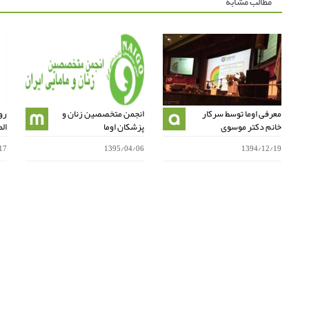
مطالب مشابه
معرفی اوما توسط سرکار
انجمن متخصصین زنان و
رو
خانم دکتر موسوی
پزشکان اوما
ال
17
1395/04/06
1394/12/19