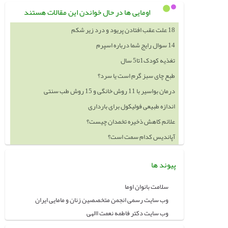
اومایی ها در حال خواندن این مقالات هستند
18 علت عقب افتادن پریود و درد زیر شکم
14 سوال رایج شما درباره اسپرم
تغذیه کودک1تا5 سال
طبع چای سبز گرم است یا سرد؟
درمان بواسیر با 11 روش خانگی و 15 روش طب سنتی
اندازه طبیعی فولیکول برای بارداری
علائم کاهش ذخیره تخمدان چیست؟
آپاندیس کدام سمت است؟
پیوند ها
سلامت بانوان اوما
وب سایت رسمی انجمن متخصصین زنان و مامایی ایران
وب سایت دکتر فاطمه نعمت االهی