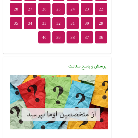
28
27
26
25
24
23
22
35
34
33
32
31
30
29
40
39
38
37
36
پرسش و پاسخ سلامت