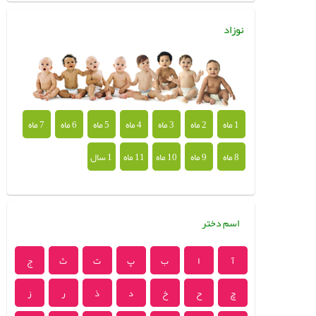
نوزاد
1 ماه
2 ماه
3 ماه
4 ماه
5 ماه
6 ماه
7 ماه
8 ماه
9 ماه
10 ماه
11 ماه
1 سال
اسم دختر
آ
ا
ب
پ
ت
ث
ج
چ
ح
خ
د
ذ
ر
ز