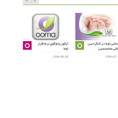
نمایی اوما در کنگره بین
آیکون و لوگوی نرم افزار
مزایای شنبلی
مللی متخصصین
اوما
تواند به درما
1395/05/06
1394/08/28
1394/07/