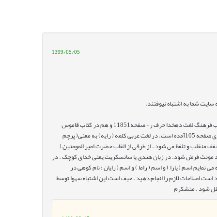
1399/05/05
ه سایت شما به اشتباه نیوفتند.
رایا، اسم پسر با ریشه عبری به معنی مورد توجه خداوند بوده که هم درجلد 8 کتاب فرهنگ لغت دهخدا حرف ر- صفحه11851 و هم در کتاب قاموس
استاد الهی قمشه ای صفحه 404و هم در کتاب فرهنگ نام و سخن دکتر حسن انوری صفحه 105آمده است. در لغت عربی کلمه ( رایه) به معنی( پرچم
مخفف منقلب و تلفظ می شود . از طرفی از القاب حضرت امیر المومنین (
واند مونث فرض شود. در زبان هندی یا سانسکریت یعنی خدای کوچک . در
مایم اسم ( یارا ) و اسم ( راما ) و اسم ( رایان : نام کوهی در
است اصلاحات لازم را انجام دهید . حیف است این اشتباه سهوا توسط
تقل شود . متشکرم