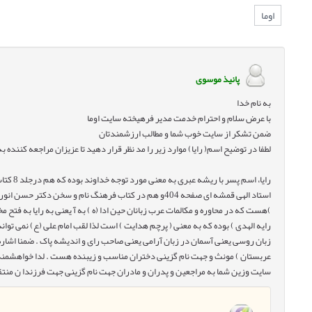
اوما
پانیذ موسوی
به نام خدا
با عرض سلام و احترام خدمت مدیر فرهیخته سایت اوما
ضمن تشکر از سایت خوب شما و مطالب ارزشمندتان
لطفا در توضیح اسم( رایا) موارد زیر را مد نظر قرار دهید تا عزیزان مراجعه کننده ب
)هست که در محاوره و مکالمات عرب زبانان حین ادا (ه ) به آ یعنی به رایا به فتح 
رایه الهدی ) بوده که به معنی ( پرچم هدایت ) است لذا لقب امام علی (ع) نمی ت
زبان روسی یعنی آسمان در زبان آرامی یعنی صاحب رای و اندیشه پاک . ضمنا اشاره می ن
عربستان ) مونث و جهت نام گزینی دختران مناسب و زیبنده هست . لدا خواهشمند 
سایت وزین شما به مراجعین و پدران و مادران جهت نام گزینی جهت فرزندا ن من