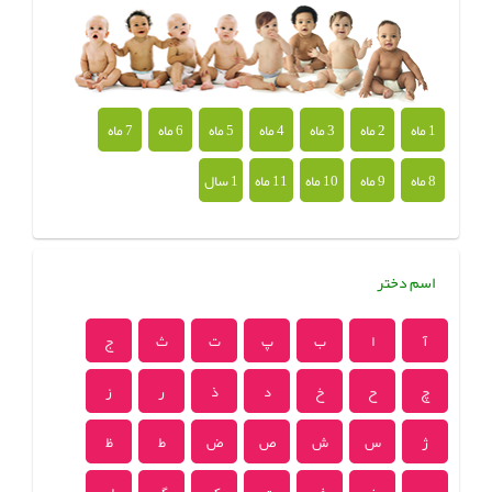
1 ماه
2 ماه
3 ماه
4 ماه
5 ماه
6 ماه
7 ماه
8 ماه
9 ماه
10 ماه
11 ماه
1 سال
اسم دختر
آ
ا
ب
پ
ت
ث
ج
چ
ح
خ
د
ذ
ر
ز
ژ
س
ش
ص
ض
ط
ظ