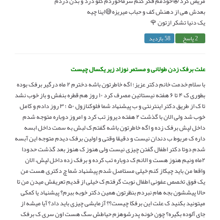
مریض کرد 😬خودمم فکر کنم سرماخوردم گلو درد و بدن دردم
بعدش هی از دهنش کف و حباب میریزه😅اینا چیه
یک دنیا تشکر ازتون 🌹
2 پاسخ
58 بازدید
علت برفک زدن طولانی و مستمر نوزاد زیر یکسال چیست
با سلام خدمت خانم دکتر عزیز؛ اگه خاطرتون باشه دخترم ۲ ماه درگیر برفک بوده
بطوری ک ۴ تا ۶ هفته نیستاتین مصرف کرد ۱۰ روز هم قطره بنفش و باز خوب نشد
تا ک از طریق دکتر اینترنتی و ب پیشنهاد شما فلوکنازول ۵۰ ؛ ۳ روز دادم و کامل
خوب شد ولی الان با گذشت ۲ هفته دیروز تب کرد و امروز دوباره متوجه شدم
داخل لپش برفک زده و اگه خاطرتون باشه گفتم ک لبش به سمت داخل ابسه
داره ک مربوط ب دندان نیست و دقیقا وقتی و اولین برفک دیدم متوجه این آبسه
شدم دوتا دکتر اطفال گفتن چیزی نیست ولی هنوز ک هنوز بعد گذشت حدودا
۲ماه ونیم هنوز هست و الانم ک دوباره تب کرده و برفک زده داخل لپش، الان
واقعا من باید چیکاز کنم خیلی مستاصل شدم پیشنهاد شما چ دکتری هست من
یک فوق تخصص عفونی اطفال نوبت گرفتم ک خیلی از قدیم تعریفش میدن من تا
حالا پیششون بجه هام نبردم بنظرتون همین دکتر خوبه ببرم؟ پیشنهاد یا کمکی
میتونید بکنید ک علت این برفکا چیست؟؟ آزمایشی چیزی باید داد؟ آیا میشه از
جای آلوده بگیره؟ چون خونه پدرشوهزم حیاطش سگ هست اون سری ک برفک