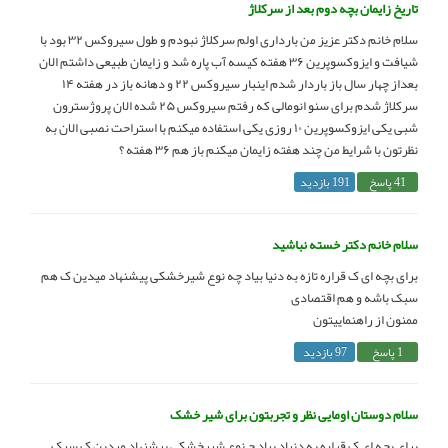
تاریخ زایمان بچه دوم بعد از سرکلاژ
سلام خانم دکتر عزیز من بارداری اولم سرکلاژ نبودم و طول سیروکس ۳۲ بود با
شیافت و ایزوکسوپرین ۳۶ هفته کیسه آب پاره شد و زایمان طبیعی داشتم الان
بعداز چهار سال باز باردار شدم اینبار سیروکس ۲۲ و دهانه باز در هفته ۱۴
سرکلاژ شدم برای سنو انومالی که رفتم سیروکس ۲۵ شده الان پروژسترون
شبی یکی ایزوکسوپرین ۱۰ روزی یکی استفاده میکنم با استراحت نصبی الان به
نظرتون با شرایط من چند هفته زایمان میکنم باز هم ۳۶ هفته ؟
41 پاسخ
191 بازدید
سلام خانم دکتر خسته نباشید
برای بچه ای ک قراره تازه به دنیا بیاد چه نوع شیرخشکی پیشنهاد میدین ک هم
سبک باشه و هم اقتصادی
ممنون از راهنماییتون
1 پاسخ
97 بازدید
سلام دوستان اومایی نظر و تجربتون برای شیر خشک
برای بچه ای ک قراره به دنیاد بیاد چ نوع شیرخشکی پیشنهاد میدین ک سبک