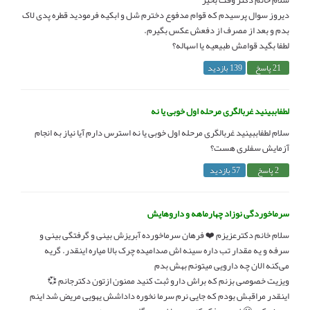
دیروز سوال پرسیدم که قوام مدفوع دخترم شل و ابکیه فرمودید قطره پدی لاک
بدم و بعد از مصرف از دفعش عکس بگیرم.
لطفا بگید قوامش طبیعیه یا اسهاله؟
21 پاسخ
139 بازدید
لطفاببینید غربالگری مرحله اول خوبی یا نه
سلام لطفاببینید غربالگری مرحله اول خوبی یا نه استرس دارم آیا نیاز به انجام
آزمایش سفلری هست؟
2 پاسخ
57 بازدید
سرماخوردگی نوزاد چهارماهه و داروهایش
سلام خانم دکترعزیزم ❤️ فرهان سرماخورده آبریزش بینی و گرفتگی بینی و
سرفه و یه مقدار تب داره سینه اش صدامیده چرک بالا میاره اینقدر. گریه
می‌کنه الان چه دارویی میتونم بهش بدم
ویزیت خصوصی بزنم که براش دارو ثبت کنید ممنون ازتون دکترجانم 💞
اینقدر مراقبش بودم که جایی نرم سرما نخوره داداشش یهویی مریض شد اینم