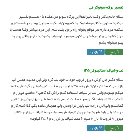
تفسیر برگه سونوگرافی
سلام خانم دکتر وقت بخیر لطفا این برگه سونو من هفته ۲۵ هستم تفسیر
میکنید ممنون .دکترم مشکوک به کم بودن اب کیسه جنین بود و در قسمت زیر
شکمم درد دارم هر موقع بخوام راه برم یا بلند شم. این درد بیشتر وقتا هست با
دراز کشیدن بهتر میشه ولی تکون میخورم تو خواب یکم درد دارم وقتی پهلو به
پهلو میخوام بشم
3 پاسخ
97 بازدید
تب و شیاف استانینوفن۱۲۵
سلام دکتر جان آوش دیروز غروب خود ب خود تب کرد ولی این مدتیه همش آب
بازی می‌کنه دکتر جان تبش هم ۳۸ با نیم درجه قسمت پیشونی و گردنش داغه
میگم میتونم واس تب بر شیاف استفاده کنم براش گه گاهی ۴ ساعتی می‌زارم
اگ تب داشته باشه اگ ن سر ۶ ساعت تب می‌کنه ۶ ساعتی می‌زارم دیروز ۲ تایی
گذاشتم ولی الان درجه تب پایین تر اومدن ولی همچنان داغه یکی گذاشتم کارم
درسته یا ن باید شربت بدم چون تایم تبش معمولا خوابه شیاف می‌زارم مثلا از
دیروز ۸ غروب تا الان ۱۰ صبح ۶ عدد شیاف براش زدم ۱۶ـ۱۷ کیلوعه
3 پاسخ
66 بازدید