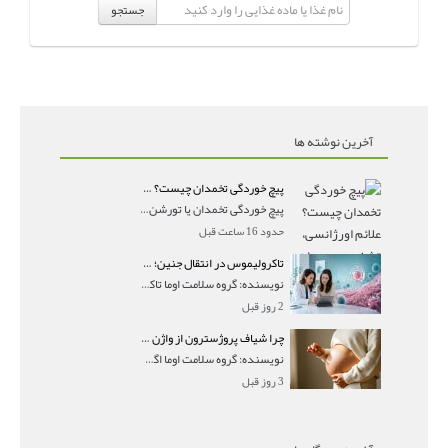
جستجو
آخرین نوشته ها
پیچ خوردگی تخمدان چیست؟ علائم اورژانسی، تشخیص و درمان تورشن تخمدان
پیچ خوردگی تخمدان یا تورشن تخمدان زمانی رخ می‌ده
حدود 16 ساعت قبل
تاکرولیموس در انتقال جنین؛ آیا شانس لانه‌گزینی را افزایش می‌دهد؟
نویسنده: گروه سلامت اوما تاکرولیموس در انتقال جنین
2 روز قبل
چرا شیاف پروژسترون از واژن بیرون می‌ریزد؟ میزان جذب و زمان صحیح مصرف
نویسنده: گروه سلامت اوما اگر بعد از گذاشتن شیاف پر
3 روز قبل