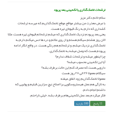
ترشحات تخمک‌گذاری یا لکه‌بینی بعد پریود
سلام خانم دکتر عزیز
با عرض معذرت من بیشتر مواقع موقع تخمک‌گذاریم که میرسه ترشحات
کشداری که دارم به رنگ قهوه‌ای تیره هست.
یعنی بعد پریودم نزدیک تخمک‌گذاری که میشم ترشحاتم قهوه‌ای تیره هست، مثلا
الان روز هشتم سیکلم هستم و از روی علائم و دردها حس میکنم دارم به
تخمک‌گذاری نزدیک میشم، و ترشحاتم هم رنگی هست. در واقع انگار ادامه
پریودم هست که وصل میشه به تخمک‌گذاری.
چرا اینطور میشه و ترشحات شفاف ندارم؟
آیا این لکه‌بینی محسوب میشه؟
دارویی هست که مصرف کنم این حالت برطرف بشه؟
سیکلام معمولا ۲۶ الی ۲۸ روز هست
معمولا تخمک‌گذاریم زود اتفاق میفته
به تازگی هم عمل هیستروسکوپی برا اصلاح نیچ سزارین قبلیم و پولیپی که
داشتم انجام دادم.
فکر میکردم بعد عمل لکه‌بینی‌هام برطرف بشه. خیلی ناراحتم.
11 پاسخ
100 بازدید