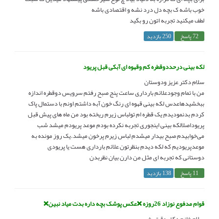
خوب باشه ک بچه دل درد نشه و اقتصادی باشه
لطف میکنید تجربه اتون رو بگید
72 پاسخ
250 بازدید
لکه بینی درحددوقطره کم وقهوه ای آبکی قبل پریود
سلام دکتر عزیز ودوستان
من با تمام وجودعلائم بارداری ساعت پنج صبح رفتم سرویس دوقطره اندازه
ببخشیدهاعدس لکه بینی قهوه ای رنگ خون آبه داشتم اونم با دستمال پاک
کردم بدنمودیدم یک قطره ام تولباس زیرم ریخته بود من ماه های پیش قبل
پریوداصلالکه بینی اینجوری تجربه نکرده بودم موعد پریودم میشد شب
می‌خوابیدم صبح بیدار میشدم لباس زیرم پرخون میشد.یک روز مونده به
موعدپریودیم که لکه دیدم بنظرتون علائم بارداری هست یا پریودی
دوستانی که تجربه ای مثل من دارن بیان نظربدن
11 پاسخ
138 بازدید
قوام مدفوع نوزاد 26روزه ❌عکس پوشک بچه داره بدت میاد نبین❌
سلام خانم دکتر وقت بخیر