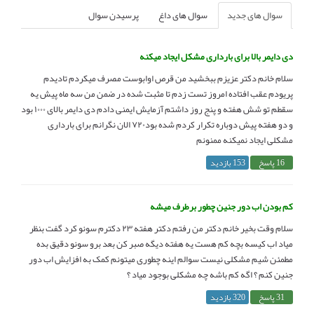
سوال های جدید
سوال های داغ
پرسیدن سوال
انجمن متخصصین زنان و اوما
انتخاب نام کودک
فهرست مواد غذایی
اپلیکیشن بارداری و کودک اوما
دی دایمر بالا برای بارداری مشکل ایجاد میکنه
سلام خانم دکتر عزیزم ببخشید من قرص اوابوست مصرف میکردم تادیدم
پریودم عقب افتاده امروز تست زدم تا مثبت شده در ضمن من سه ماه پیش یه
تماس با ما
سقطم تو شش هفته و پنج روز داشتم آزمایش ایمنی دادم دی دایمر بالای ۱۰۰۰ بود
و دو هفته پیش دوباره تکرار کردم شده بود۷۲۰ الان نگرانم برای بارداری
مشکلی ایجاد نمیکنه ممنونم
16 پاسخ
153 بازدید
کم بودن اب دور جنین چطور برطرف میشه
سلام وقت بخیر خانم دکتر من رفتم دکتر هفته ۲۳ دکترم سونو کرد گفت بنظر
میاد اب کیسه بچه کم هست یه هفته دیگه صبر کن بعد برو سونو دقیق بده
مطمئن شیم مشکلی نیست سوالم اینه چطوری میتونم کمک به افزایش اب دور
جنین کنم ؟ اگه کم باشه چه مشکلی بوجود میاد ؟
31 پاسخ
320 بازدید