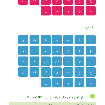
ع
غ
ف
ق
ک
گ
ل
م
ن
و
ه
ی
اسم پسر
آ
ا
ب
پ
ت
ث
ج
چ
ح
خ
د
ذ
ر
ز
ژ
س
ش
ص
ض
ط
ظ
ع
غ
ف
ق
ک
گ
ل
م
ن
و
ه
ی
اومایی ها در حال خواندن این مقالات هستند