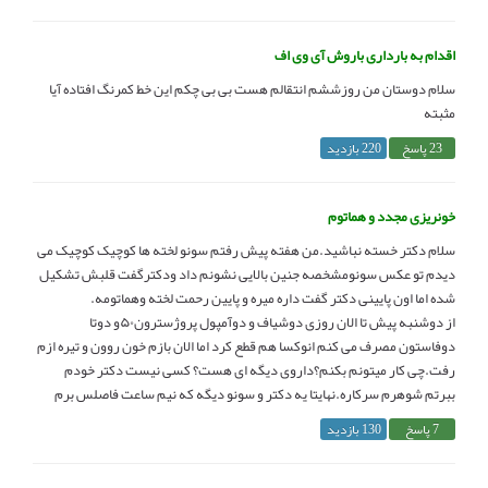
اقدام به بارداری باروش آی وی اف
سلام دوستان من روزششم انتقالم هست بی بی چکم این خط کمرنگ افتاده آیا
مثبته
23 پاسخ
220 بازدید
خونریزی مجدد و هماتوم
سلام دکتر خسته نباشید.من هفته پیش رفتم سونو لخته ها کوچیک کوچیک می
دیدم تو عکس سونومشخصه جنین بالایی نشونم داد ودکترگفت قلبش تشکیل
شده اما اون پایینی دکتر گفت داره میره و پایین رحمت لخته وهماتومه.
از دوشنبه پیش تا الان روزی دوشیاف و دوآمپول پروژسترون۵۰و دوتا
دوفاستون مصرف می کنم انوکسا هم قطع کرد اما الان بازم خون روون و تیره ازم
رفت.چی کار میتونم بکنم؟داروی دیگه ای هست؟ کسی نیست دکتر خودم
ببرتم شوهرم سرکاره.نهایتا یه دکتر و سونو دیگه که نیم ساعت فاصلس برم
7 پاسخ
130 بازدید