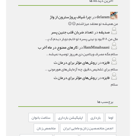
آخرین دیدگاه ها
delaram
در:
چرا شیاف پروژسترون از واژ
من همیشه تو معتقد میزاشتم,,😑😐
صدیقه
در:
تعداد ضربان قلب جنین پسر
مال من ۱۶۸بود و نینی پسره تو خابم دوبار دیدم ک پسره
HamMmahsaasi
در:
کارهای ممنوع در ماه آخر ب
سلام مگه مصرف ویتامین دی هرروز توصیه نمیشه؟درمقاله میگه
فایزه
در:
روش‌های مؤثر برای درمان ت
سلام برای تشخیص دقیق، چه آزمایش‌های هورمونی و چه سونوگر
فایزه
در:
روش‌های مؤثر برای درمان ت
سلام
برچسب ها
اوما
بارداری
اپلیکیشن بارداری
سلامت بانوان
انجمن متخصصین زنان و مامایی ایران
متخصص زنان