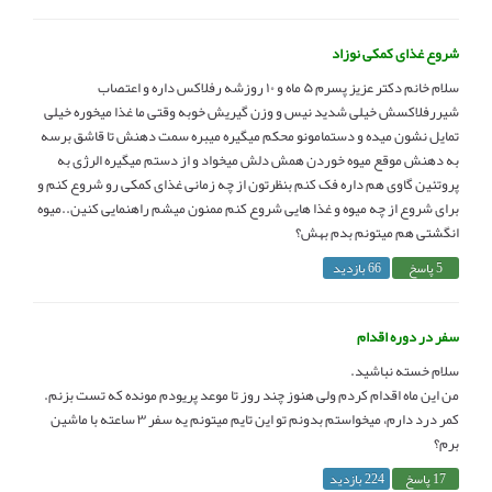
شروع غذای کمکی نوزاد
سلام خانم دکتر عزیز پسرم ۵ ماه و ۱۰ روزشه رفلاکس داره و اعتصاب
شیررفلاکسش خیلی شدید نیس و وزن گیریش خوبه وقتی ما غذا میخوره خیلی
تمایل نشون میده و دستمامونو محکم میگیره میبره سمت دهنش تا قاشق برسه
به دهنش موقع میوه خوردن همش دلش میخواد و از دستم میگیره الرژی به
پروتئین گاوی هم داره فک کنم بنظرتون از چه زمانی غذای کمکی رو شروع کنم و
برای شروع از چه میوه و غذا هایی شروع کنم ممنون میشم راهنمایی کنین..میوه
انگشتی هم میتونم بدم بهش؟
5 پاسخ
66 بازدید
سفر در دوره اقدام
سلام خسته نباشید.
من این ماه اقدام کردم ولی هنوز چند روز تا موعد پریودم مونده که تست بزنم.
کمر درد دارم، میخواستم بدونم تو این تایم میتونم یه سفر ۳ ساعته با ماشین
برم؟
17 پاسخ
224 بازدید