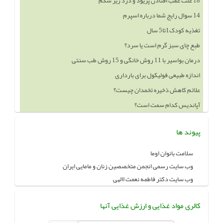
14 سوال رایج شما درباره اسپرم
تغذیه کودک1تا5 سال
طبع چای سبز گرم است یا سرد؟
درمان بواسیر با 11 روش خانگی و 15 روش طب سنتی
اندازه طبیعی فولیکول برای بارداری
علائم کاهش ذخیره تخمدان چیست؟
آپاندیس کدام سمت است؟
خوردن چه چيزهايي باعث بزرگ شدن سينه ميشود
پیوند ها
سلامت بانوان اوما
وب سایت رسمی انجمن متخصصین زنان و مامایی ایران
وب سایت دکتر فاطمه نعمت االهی
کالری مواد غذایی و ارزش غذایی آنها