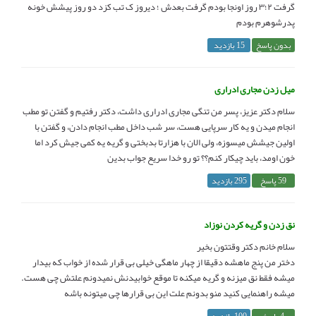
گرفت ۲؛۳ روز اونجا بودم گرفت بعدش ؛ دیروز ک تب کزد دو روز پیشش خونه
پدرشوهرم بودم
بدون پاسخ
15 بازدید
میل زدن مجاری ادراری
سلام دکتر عزیز، پسر من تنگی مجاری ادراری داشت، دکتر رفتیم و گفتن تو مطب
انجام میدن و یه کار سرپایی هست، سر شب داخل مطب انجام دادن، و گفتن با
اولین جیشش میسوزه، ولی الان با هزارتا بدبختی و گریه یه کمی جیش کرد اما
خون اومد، باید چیکار کنم؟؟ تو رو خدا سریع جواب بدین
59 پاسخ
295 بازدید
نق زدن و گریه کردن نوزاد
سلام خانم دکتر وقتتون بخیر
دختر من پنج ماهشه دقیقا از چهار ماهگی خیلی بی قرار شده از خواب که بیدار
میشه فقط نق میزنه و گریه میکنه تا موقع خوابیدنش نمیدونم علتش چی هست.
میشه راهنمایی کنید منو بدونم علت این بی قرارها چی میتونه باشه
4 پاسخ
100 بازدید