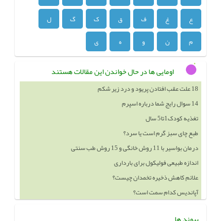
ع
غ
ف
ق
ک
گ
ل
م
ن
و
ه
ی
اومایی ها در حال خواندن این مقالات هستند
14 سوال رایج شما درباره اسپرم
تغذیه کودک1تا5 سال
طبع چای سبز گرم است یا سرد؟
درمان بواسیر با 11 روش خانگی و 15 روش طب سنتی
اندازه طبیعی فولیکول برای بارداری
علائم کاهش ذخیره تخمدان چیست؟
آپاندیس کدام سمت است؟
خوردن چه چيزهايي باعث بزرگ شدن سينه ميشود
پیوند ها