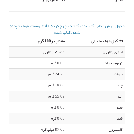
سلنیم
18.80 میکروگرم
جدول ارزش غذایی گوسفند، گوشت، چرخ کرده با آتش مستقیم ملایم پخته
شده، کباب شده
تشکیل دهنده اصلی
مقدار در100 گرم
انرژی (کالری)
283 کیلوکالری
کربوهیدرات
0.00 گرم
پروتئین
24.75 گرم
چربی
19.65 گرم
آب
55.09 گرم
فیبر
0.00 گرم
قند
0.00 گرم
کلسترول
97.00 میلی گرم