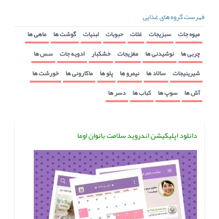
فهرست گروه های غذایی
میوه جات
سبزیجات
غلات
حبوبات
لبنیات
گوشت ها
ماهی ها
چربی ها
نوشیدنی ها
مغزیجات
خشکبار
ادویه جات
سس ها
شیرینیجات
سالاد ها
نیمرو ها
پلو ها
ماکارونی ها
خورشت ها
آش ها
سوپ ها
کباب ها
دسر ها
دانلود اپلیکیشن اندروید سلامت بانوان اوما