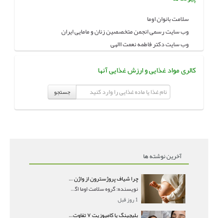
سلامت بانوان اوما
وب سایت رسمی انجمن متخصصین زنان و مامایی ایران
وب سایت دکتر فاطمه نعمت االهی
کالری مواد غذایی و ارزش غذایی آنها
جستجو
آخرین نوشته ها
چرا شیاف پروژسترون از واژن بیرون می‌ریزد؟ میزان جذب و زمان صحیح مصرف
نویسنده: گروه سلامت اوما اگر بعد از گذاشتن شیاف پر
1 روز قبل
بلیچینگ یا کامپوزیت ۷ تفاوت مهم برای انتخاب درست