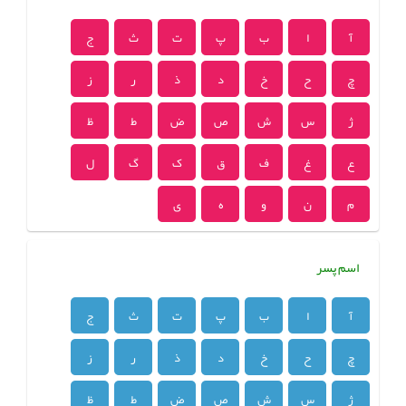
آ
ا
ب
پ
ت
ث
ج
چ
ح
خ
د
ذ
ر
ز
ژ
س
ش
ص
ض
ط
ظ
ع
غ
ف
ق
ک
گ
ل
م
ن
و
ه
ی
اسم پسر
آ
ا
ب
پ
ت
ث
ج
چ
ح
خ
د
ذ
ر
ز
ژ
س
ش
ص
ض
ط
ظ