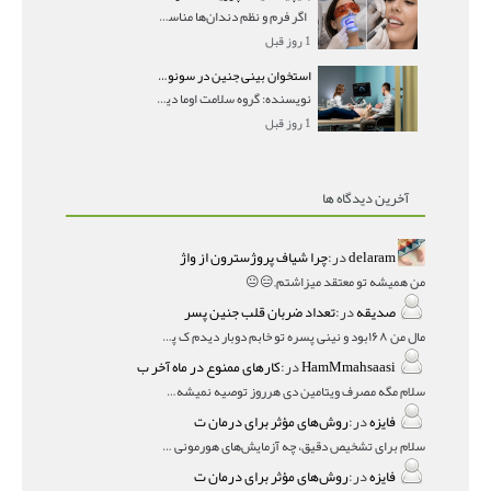
اگر فرم و نظم دندان‌ها مناسب است و مشکل
1 روز قبل
استخوان بینی جنین در سونوگرافی؛ دیده نشدن یا دیر تشکیل شدن آن چه معنایی دارد؟
نویسنده: گروه سلامت اوما دیده نشدن استخوان بینی جن
1 روز قبل
آخرین دیدگاه ها
delaram
در:
چرا شیاف پروژسترون از واژ
من همیشه تو معتقد میزاشتم,,😑😐
صدیقه
در:
تعداد ضربان قلب جنین پسر
مال من ۱۶۸بود و نینی پسره تو خابم دوبار دیدم ک پسره
HamMmahsaasi
در:
کارهای ممنوع در ماه آخر ب
سلام مگه مصرف ویتامین دی هرروز توصیه نمیشه؟درمقاله میگه
فایزه
در:
روش‌های مؤثر برای درمان ت
سلام برای تشخیص دقیق، چه آزمایش‌های هورمونی و چه سونوگر
فایزه
در:
روش‌های مؤثر برای درمان ت