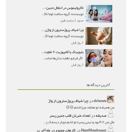
تاکرولیموس در انتقال جنین؛ آیا شانس لانه‌گزینی را افزایش می‌دهد؟
نویسنده: گروه سلامت اوما تاکرولیموس در انتقال جنین
حدود 2 ساعت قبل
چرا شیاف پروژسترون از واژن بیرون می‌ریزد؟ میزان جذب و زمان صحیح مصرف
نویسنده: گروه سلامت اوما اگر بعد از گذاشتن شیاف پر
1 روز قبل
بلیچینگ یا کامپوزیت ۷ تفاوت مهم برای انتخاب درست
اگر فرم و نظم دندان‌ها مناسب است و مشکل
1 روز قبل
آخرین دیدگاه ها
delaram
در:
چرا شیاف پروژسترون از واژ
من همیشه تو معتقد میزاشتم,,😑😐
صدیقه
در:
تعداد ضربان قلب جنین پسر
مال من ۱۶۸بود و نینی پسره تو خابم دوبار دیدم ک پسره
HamMmahsaasi
در:
کارهای ممنوع در ماه آخر ب