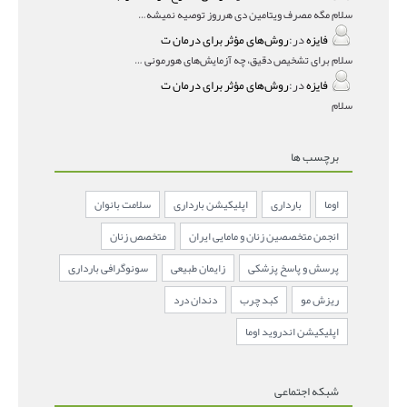
سلام مگه مصرف ویتامین دی هرروز توصیه نمیشه؟درمقاله میگه
فایزه
در:
روش‌های مؤثر برای درمان ت
سلام برای تشخیص دقیق، چه آزمایش‌های هورمونی و چه سونوگر
فایزه
در:
روش‌های مؤثر برای درمان ت
سلام
برچسب ها
اوما
بارداری
اپلیکیشن بارداری
سلامت بانوان
انجمن متخصصین زنان و مامایی ایران
متخصص زنان
پرسش و پاسخ پزشکی
زایمان طبیعی
سونوگرافی بارداری
ریزش مو
کبد چرب
دندان درد
اپلیکیشن اندروید اوما
شبکه اجتماعی