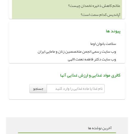
آپاندیس کدام سمت است؟
خوردن چه چيزهايي باعث بزرگ شدن سينه ميشود
پیوند ها
سلامت بانوان اوما
وب سایت رسمی انجمن متخصصین زنان و مامایی ایران
وب سایت دکتر فاطمه نعمت االهی
کالری مواد غذایی و ارزش غذایی آنها
جستجو
آخرین نوشته ها