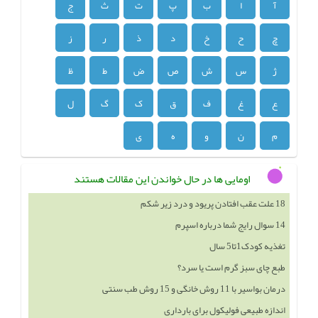
آ
ا
ب
پ
ت
ث
ج
چ
ح
خ
د
ذ
ر
ز
ژ
س
ش
ص
ض
ط
ظ
ع
غ
ف
ق
ک
گ
ل
م
ن
و
ه
ی
اومایی ها در حال خواندن این مقالات هستند
14 سوال رایج شما درباره اسپرم
تغذیه کودک1تا5 سال
طبع چای سبز گرم است یا سرد؟
درمان بواسیر با 11 روش خانگی و 15 روش طب سنتی
اندازه طبیعی فولیکول برای بارداری
علائم کاهش ذخیره تخمدان چیست؟