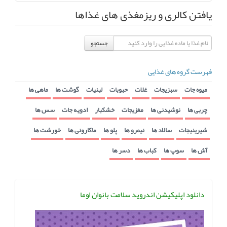
یافتن کالری و ریزمغذی های غذاها
جستجو
فهرست گروه های غذایی
میوه جات
سبزیجات
غلات
حبوبات
لبنیات
گوشت ها
ماهی ها
چربی ها
نوشیدنی ها
مغزیجات
خشکبار
ادویه جات
سس ها
شیرینیجات
سالاد ها
نیمرو ها
پلو ها
ماکارونی ها
خورشت ها
آش ها
سوپ ها
کباب ها
دسر ها
دانلود اپلیکیشن اندروید سلامت بانوان اوما