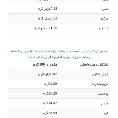
مس
0.12 میلی گرم
منگنز
0.02 میلی گرم
سلنیم
21.30 میکروگرم
جدول ارزش غذایی گوسفند، گوشت، ران، تمام قسمت ها، چربی متوسط
پخته، بدون تماس با آتش به آرامی کباب شده
تشکیل دهنده اصلی
مقدار در100 گرم
انرژی (کالری)
242 کیلوکالری
کربوهیدرات
0.00 گرم
پروتئین
26.20 گرم
چربی
14.42 گرم
آب
58.99 گرم