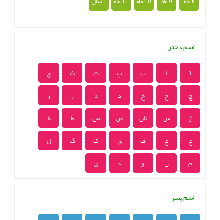
8 ماه
9 ماه
10 ماه
11 ماه
1 سال
اسم دختر
آ
ا
ب
پ
ت
ث
ج
چ
ح
خ
د
ذ
ر
ز
ژ
س
ش
ص
ض
ط
ظ
ع
غ
ف
ق
ک
گ
ل
م
ن
و
ه
ی
اسم پسر