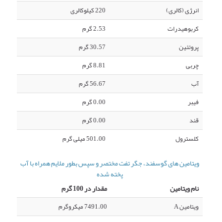
انرژی (کالری)
220 کیلوکالری
کربوهیدرات
2.53 گرم
پروتئین
30.57 گرم
چربی
8.81 گرم
آب
56.67 گرم
فیبر
0.00 گرم
قند
0.00 گرم
کلسترول
501.00 میلی گرم
ویتامین های گوسفند، جگر تفت مختصر و سپس بطور ملایم همراه با آب
پخته شده
نام ویتامین
مقدار در 100 گرم
ویتامین A
7491.00 میکروگرم