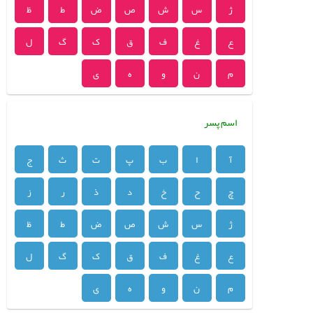
ژ
س
ش
ص
ض
ط
ظ
ع
غ
ف
ق
ک
گ
ل
م
ن
و
ه
ی
اسم پسر
آ
ا
ب
پ
ت
ث
ج
چ
ح
خ
د
ذ
ر
ز
ژ
س
ش
ص
ض
ط
ظ
ع
غ
ف
ق
ک
گ
ل
م
ن
و
ه
ی