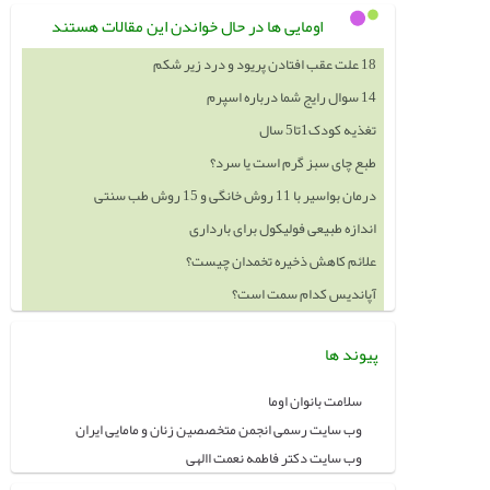
اومایی ها در حال خواندن این مقالات هستند
18 علت عقب افتادن پریود و درد زیر شکم
14 سوال رایج شما درباره اسپرم
تغذیه کودک1تا5 سال
طبع چای سبز گرم است یا سرد؟
درمان بواسیر با 11 روش خانگی و 15 روش طب سنتی
اندازه طبیعی فولیکول برای بارداری
علائم کاهش ذخیره تخمدان چیست؟
آپاندیس کدام سمت است؟
پیوند ها
سلامت بانوان اوما
وب سایت رسمی انجمن متخصصین زنان و مامایی ایران
وب سایت دکتر فاطمه نعمت االهی