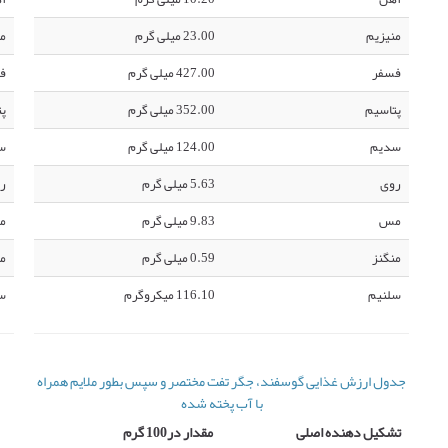
منیزیم
23.00 میلی گرم
من
فسفر
427.00 میلی گرم
ف
پتاسیم
352.00 میلی گرم
پت
سدیم
124.00 میلی گرم
س
روی
5.63 میلی گرم
ر
مس
9.83 میلی گرم
م
منگنز
0.59 میلی گرم
من
سلنیم
116.10 میکروگرم
س
جدول ارزش غذایی گوسفند، جگر تفت مختصر و سپس بطور ملایم همراه
با آب پخته شده
تشکیل دهنده اصلی
مقدار در100 گرم