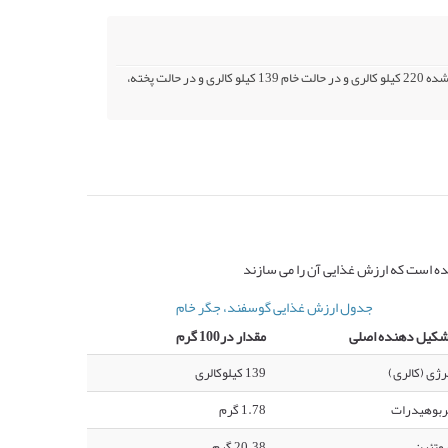
کالری گوسفند، جگر در حالت تفت مختصر و سپس بطور ملایم همراه با آب پخته شده 220 کیلو کالری و در حالت خام 139 کیلو کالری و در حالت پخته،
ده است که ارزش غذایی آن را می سازند
جدول ارزش غذایی گوسفند، جگر خام
شکیل دهنده اصلی
مقدار در100 گرم
رژی (کالری)
139 کیلوکالری
ربوهیدرات
1.78 گرم
وتئین
20.38 گرم