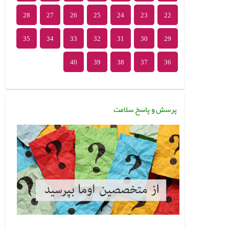
28
27
26
25
24
23
22
35
34
33
32
31
30
29
40
39
38
37
36
پرسش و پاسخ سلامت