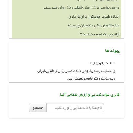
اندازه طبیعی فولیکول برای بارداری
علائم کاهش ذخیره تخمدان چیست؟
آپاندیس کدام سمت است؟
خوردن چه چيزهايي باعث بزرگ شدن سينه ميشود
پیوند ها
سلامت بانوان اوما
وب سایت رسمی انجمن متخصصین زنان و مامایی ایران
وب سایت دکتر فاطمه نعمت االهی
کالری مواد غذایی و ارزش غذایی آنها
جستجو