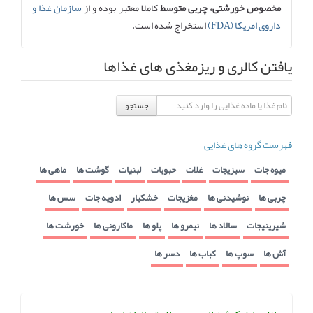
مخصوص خورشتی، چربی متوسط
کاملا معتبر بوده و از
سازمان غذا و
داروی امریکا (FDA)
استخراج شده است.
یافتن کالری و ریزمغذی های غذاها
جستجو
فهرست گروه های غذایی
میوه جات
سبزیجات
غلات
حبوبات
لبنیات
گوشت ها
ماهی ها
چربی ها
نوشیدنی ها
مغزیجات
خشکبار
ادویه جات
سس ها
شیرینیجات
سالاد ها
نیمرو ها
پلو ها
ماکارونی ها
خورشت ها
آش ها
سوپ ها
کباب ها
دسر ها