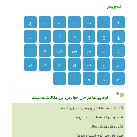
اسم پسر
آ
ا
ب
پ
ت
ث
ج
چ
ح
خ
د
ذ
ر
ز
ژ
س
ش
ص
ض
ط
ظ
ع
غ
ف
ق
ک
گ
ل
م
ن
و
ه
ی
اومایی ها در حال خواندن این مقالات هستند
14 سوال رایج شما درباره اسپرم
تغذیه کودک1تا5 سال
طبع چای سبز گرم است یا سرد؟
درمان بواسیر با 11 روش خانگی و 15 روش طب سنتی