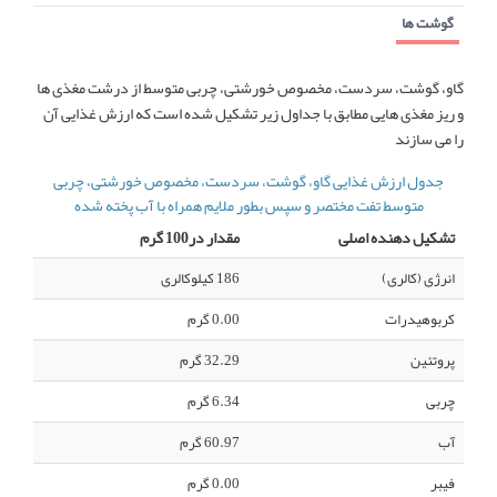
گوشت ها
گاو، گوشت، سردست، مخصوص خورشتی، چربی متوسط از درشت مغذی ها
و ریز مغذی هایی مطابق با جداول زیر تشکیل شده است که ارزش غذایی آن
را می سازند
جدول ارزش غذایی گاو، گوشت، سردست، مخصوص خورشتی، چربی
متوسط تفت مختصر و سپس بطور ملایم همراه با آب پخته شده
تشکیل دهنده اصلی
مقدار در100 گرم
انرژی (کالری)
186 کیلوکالری
کربوهیدرات
0.00 گرم
پروتئین
32.29 گرم
چربی
6.34 گرم
آب
60.97 گرم
فیبر
0.00 گرم