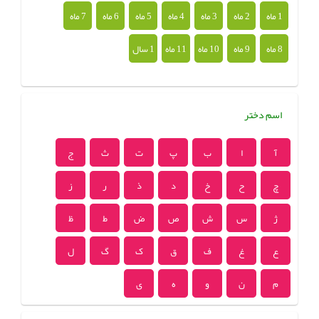
1 ماه
2 ماه
3 ماه
4 ماه
5 ماه
6 ماه
7 ماه
8 ماه
9 ماه
10 ماه
11 ماه
1 سال
اسم دختر
آ
ا
ب
پ
ت
ث
ج
چ
ح
خ
د
ذ
ر
ز
ژ
س
ش
ص
ض
ط
ظ
ع
غ
ف
ق
ک
گ
ل
م
ن
و
ه
ی