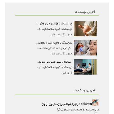
آخرین نوشته ها
چرا شیاف پروژسترون از واژن بیرون می‌ریزد؟ میزان جذب و زمان صحیح مصرف
نویسنده: گروه سلامت اوما اگر بعد از گذاشتن شیاف پر
حدود 21 ساعت قبل
بلیچینگ یا کامپوزیت ۷ تفاوت مهم برای انتخاب درست
اگر فرم و نظم دندان‌ها مناسب است و مشکل
حدود 21 ساعت قبل
استخوان بینی جنین در سونوگرافی؛ دیده نشدن یا دیر تشکیل شدن آن چه معنایی دارد؟
نویسنده: گروه سلامت اوما دیده نشدن استخوان بینی جن
1 روز قبل
آخرین دیدگاه ها
delaram
در:
چرا شیاف پروژسترون از واژ
من همیشه تو معتقد میزاشتم,,😑😐