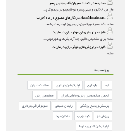
صدیقه
در:
تعداد ضربان قلب جنین پسر
مال من ۱۶۸بود و نینی پسره تو خابم دوبار دیدم ک پسره
HamMmahsaasi
در:
کارهای ممنوع در ماه آخر ب
سلام مگه مصرف ویتامین دی هرروز توصیه نمیشه؟درمقاله میگه
فایزه
در:
روش‌های مؤثر برای درمان ت
سلام برای تشخیص دقیق، چه آزمایش‌های هورمونی و چه سونوگر
فایزه
در:
روش‌های مؤثر برای درمان ت
سلام
برچسب ها
اوما
بارداری
اپلیکیشن بارداری
سلامت بانوان
انجمن متخصصین زنان و مامایی ایران
متخصص زنان
پرسش و پاسخ پزشکی
زایمان طبیعی
سونوگرافی بارداری
ریزش مو
کبد چرب
دندان درد
اپلیکیشن اندروید اوما