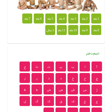
1 ماه
2 ماه
3 ماه
4 ماه
5 ماه
6 ماه
7 ماه
8 ماه
9 ماه
10 ماه
11 ماه
1 سال
اسم دختر
آ
ا
ب
پ
ت
ث
ج
چ
ح
خ
د
ذ
ر
ز
ژ
س
ش
ص
ض
ط
ظ
ع
غ
ف
ق
ک
گ
ل