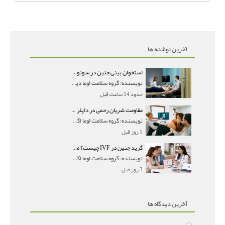
آخرین نوشته ها
استخوان بینی جنین در سونوگرافی؛ دیده نشدن یا دیر تشکیل شدن آن چه معنایی دارد؟
نویسنده: گروه سلامت اوما دیده نشدن استخوان بینی جن
حدود 14 ساعت قبل
مقاومت شریان رحمی در داپلر بارداری؛ PI و RI نرمال و تأثیر آن بر جنین
نویسنده: گروه سلامت اوما اگر در جواب سونوگرافی داپ
1 روز قبل
گرید جنین در IVF چیست؟ معنی AA، AB و BB و شانس موفقیت هر گرید
نویسنده: گروه سلامت اوما اگر در گزارش IVF با عباراتی
3 روز قبل
آخرین دیدگاه ها