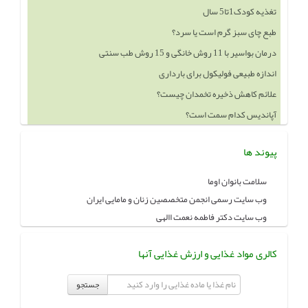
طبع چای سبز گرم است یا سرد؟
درمان بواسیر با 11 روش خانگی و 15 روش طب سنتی
اندازه طبیعی فولیکول برای بارداری
علائم کاهش ذخیره تخمدان چیست؟
آپاندیس کدام سمت است؟
خوردن چه چيزهايي باعث بزرگ شدن سينه ميشود
پیوند ها
سلامت بانوان اوما
وب سایت رسمی انجمن متخصصین زنان و مامایی ایران
وب سایت دکتر فاطمه نعمت االهی
کالری مواد غذایی و ارزش غذایی آنها
جستجو