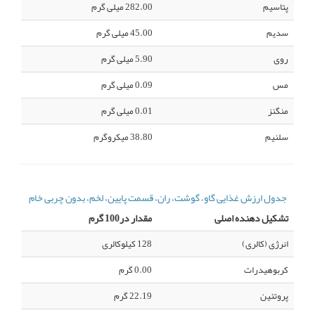
پتاسیم
282.00 میلی گرم
سدیم
45.00 میلی گرم
روی
5.90 میلی گرم
مس
0.09 میلی گرم
منگنز
0.01 میلی گرم
سلنیم
38.80 میکروگرم
جدول ارزش غذایی گاو، گوشت، ران، قسمت پایین، لخم، بدون چربی خام
تشکیل دهنده اصلی
مقدار در100 گرم
انرژی (کالری)
128 کیلوکالری
کربوهیدرات
0.00 گرم
پروتئین
22.19 گرم