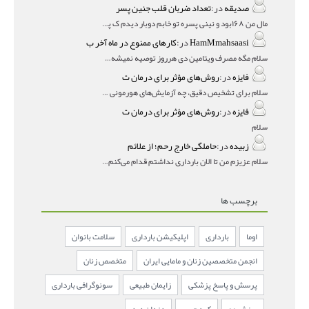
صدیقه
در:
تعداد ضربان قلب جنین پسر
مال من ۱۶۸بود و نینی پسره تو خابم دوبار دیدم ک پسره
HamMmahsaasi
در:
کارهای ممنوع در ماه آخر ب
سلام مگه مصرف ویتامین دی هرروز توصیه نمیشه؟درمقاله میگه
فایزه
در:
روش‌های مؤثر برای درمان ت
سلام برای تشخیص دقیق، چه آزمایش‌های هورمونی و چه سونوگر
فایزه
در:
روش‌های مؤثر برای درمان ت
سلام
زبیده
در:
حاملگی خارج رحم؛ از علائم
سلام عزیزم من تا الان بارداری نداشتم قدام می‌کنم باردار
برچسب ها
اوما
بارداری
اپلیکیشن بارداری
سلامت بانوان
انجمن متخصصین زنان و مامایی ایران
متخصص زنان
پرسش و پاسخ پزشکی
زایمان طبیعی
سونوگرافی بارداری