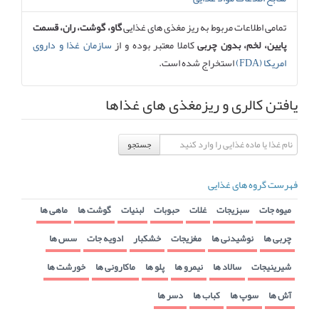
تمامی اطلاعات مربوط به ریز مغذی های غذایی
گاو، گوشت، ران، قسمت
پایین، لخم، بدون چربی
کاملا معتبر بوده و از
سازمان غذا و داروی
امریکا (FDA)
استخراج شده است.
یافتن کالری و ریزمغذی های غذاها
جستجو
فهرست گروه های غذایی
میوه جات
سبزیجات
غلات
حبوبات
لبنیات
گوشت ها
ماهی ها
چربی ها
نوشیدنی ها
مغزیجات
خشکبار
ادویه جات
سس ها
شیرینیجات
سالاد ها
نیمرو ها
پلو ها
ماکارونی ها
خورشت ها
آش ها
سوپ ها
کباب ها
دسر ها