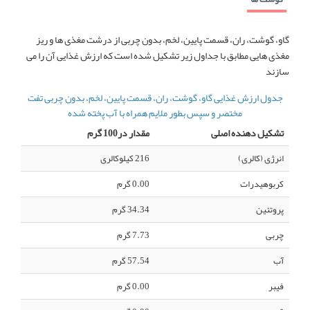
گاو، گوشت، ران، قسمت پایین، لخم، بدون چربی از درشت مغذی ها و ریز
مغذی هایی مطابق با جداول زیر تشکیل شده است که ارزش غذایی آن را می
سازند
جدول ارزش غذایی گاو، گوشت، ران، قسمت پایین، لخم، بدون چربی تفت
مختصر و سپس بطور ملایم همراه با آب پخته شده
تشکیل دهنده اصلی
مقدار در100 گرم
انرژی (کالری)
216 کیلوکالری
کربوهیدرات
0.00 گرم
پروتئین
34.34 گرم
چربی
7.73 گرم
آب
57.54 گرم
فیبر
0.00 گرم