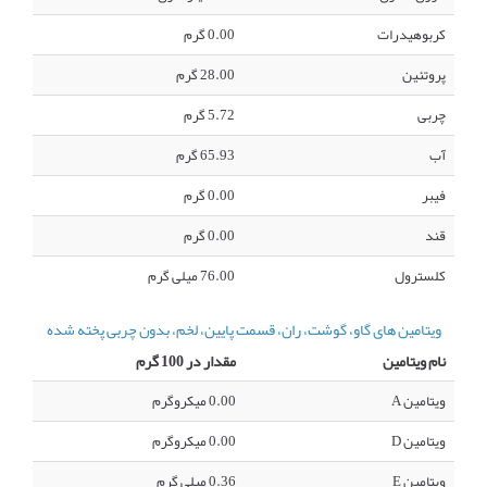
کربوهیدرات
0.00 گرم
پروتئین
28.00 گرم
چربی
5.72 گرم
آب
65.93 گرم
فیبر
0.00 گرم
قند
0.00 گرم
کلسترول
76.00 میلی گرم
ویتامین های گاو، گوشت، ران، قسمت پایین، لخم، بدون چربی پخته شده
نام ویتامین
مقدار در 100 گرم
ویتامین A
0.00 میکروگرم
ویتامین D
0.00 میکروگرم
ویتامین E
0.36 میلی گرم