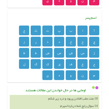
م
ن
و
ه
ی
اسم پسر
آ
ا
ب
پ
ت
ث
ج
چ
ح
خ
د
ذ
ر
ز
ژ
س
ش
ص
ض
ط
ظ
ع
غ
ف
ق
ک
گ
ل
م
ن
و
ه
ی
اومایی ها در حال خواندن این مقالات هستند
14 سوال رایج شما درباره اسپرم
تغذیه کودک1تا5 سال