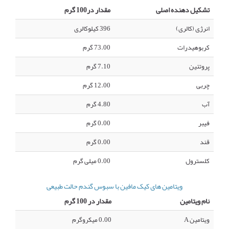
تشکیل دهنده اصلی
مقدار در100 گرم
انرژی (کالری)
396 کیلوکالری
کربوهیدرات
73.00 گرم
پروتئین
7.10 گرم
چربی
12.00 گرم
آب
4.80 گرم
فیبر
0.00 گرم
قند
0.00 گرم
کلسترول
0.00 میلی گرم
ویتامین های کیک مافین با سبوس گندم حالت طبیعی
نام ویتامین
مقدار در 100 گرم
ویتامین A
0.00 میکروگرم