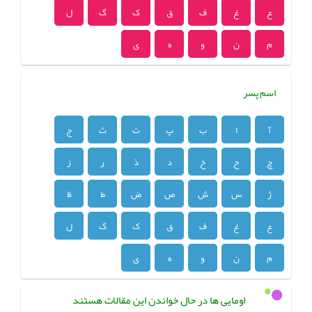
ع
غ
ف
ق
ک
گ
ل
م
ن
و
ه
ی
اسم پسر
آ
ا
ب
پ
ت
ث
ج
چ
ح
خ
د
ذ
ر
ز
ژ
س
ش
ص
ض
ط
ظ
ع
غ
ف
ق
ک
گ
ل
م
ن
و
ه
ی
اومایی ها در حال خواندن این مقالات هستند