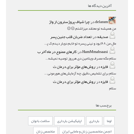
آخرین دیدگاه ها
delaram
در:
چرا شیاف پروژسترون از واژ
من همیشه تو معتقد میزاشتم,,😑😐
صدیقه
در:
تعداد ضربان قلب جنین پسر
مال من ۱۶۸بود و نینی پسره تو خابم دوبار دیدم ک پسره
HamMmahsaasi
در:
کارهای ممنوع در ماه آخر ب
سلام مگه مصرف ویتامین دی هرروز توصیه نمیشه؟درمقاله میگه
فایزه
در:
روش‌های مؤثر برای درمان ت
سلام برای تشخیص دقیق، چه آزمایش‌های هورمونی و چه سونوگر
فایزه
در:
روش‌های مؤثر برای درمان ت
سلام
برچسب ها
اوما
بارداری
اپلیکیشن بارداری
سلامت بانوان
انجمن متخصصین زنان و مامایی ایران
متخصص زنان