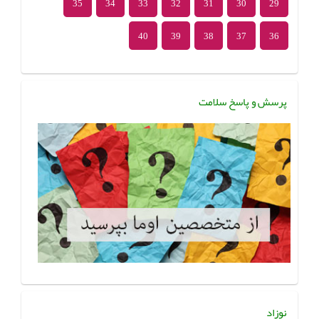
35
34
33
32
31
30
29
40
39
38
37
36
پرسش و پاسخ سلامت
نوزاد