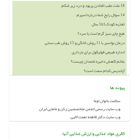
18 علت عقب افتادن پریود و درد زیر شکم
14 سوال رایج شما درباره اسپرم
تغذیه کودک1تا5 سال
طبع چای سبز گرم است یا سرد؟
درمان بواسیر با 11 روش خانگی و 15 روش طب سنتی
اندازه طبیعی فولیکول برای بارداری
علائم کاهش ذخیره تخمدان چیست؟
آپاندیس کدام سمت است؟
پیوند ها
سلامت بانوان اوما
وب سایت رسمی انجمن متخصصین زنان و مامایی ایران
وب سایت دکتر فاطمه نعمت االهی
کالری مواد غذایی و ارزش غذایی آنها