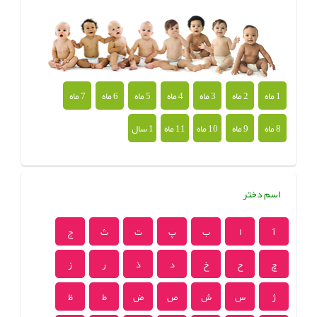
1 ماه
2 ماه
3 ماه
4 ماه
5 ماه
6 ماه
7 ماه
8 ماه
9 ماه
10 ماه
11 ماه
1 سال
اسم دختر
آ
ا
ب
پ
ت
ث
ج
چ
ح
خ
د
ذ
ر
ز
ژ
س
ش
ص
ض
ط
ظ