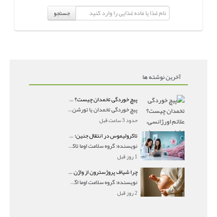
جستجو
آخرین نوشته ها
پیچ خوردگی تخمدان چیست؟ علائم اورژانسی، تشخیص و درمان تورشن تخمدان
پیچ خوردگی تخمدان یا تورشن تخمدان زمانی رخ می‌ده
حدود 3 ساعت قبل
تاکرولیموس در انتقال جنین؛ آیا شانس لانه‌گزینی را افزایش می‌دهد؟
نویسنده: گروه سلامت اوما تاکرولیموس در انتقال جنین
1 روز قبل
چرا شیاف پروژسترون از واژن بیرون می‌ریزد؟ میزان جذب و زمان صحیح مصرف
نویسنده: گروه سلامت اوما اگر بعد از گذاشتن شیاف پر
2 روز قبل