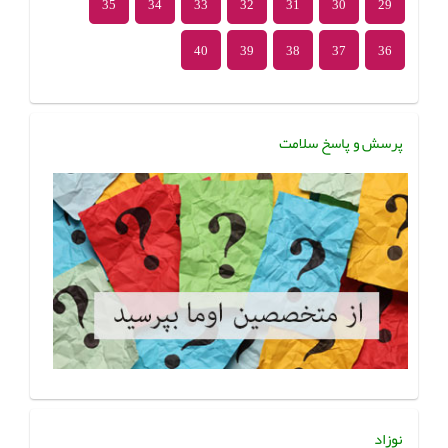
35
34
33
32
31
30
29
40
39
38
37
36
پرسش و پاسخ سلامت
نوزاد