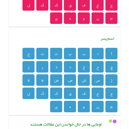
ع
غ
ف
ق
ک
گ
ل
م
ن
و
ه
ی
اسم پسر
آ
ا
ب
پ
ت
ث
ج
چ
ح
خ
د
ذ
ر
ز
ژ
س
ش
ص
ض
ط
ظ
ع
غ
ف
ق
ک
گ
ل
م
ن
و
ه
ی
اومایی ها در حال خواندن این مقالات هستند