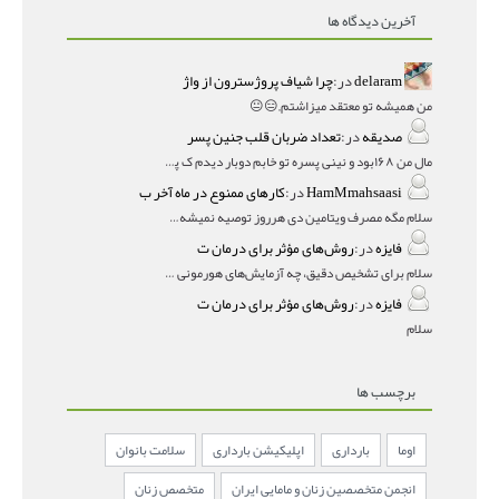
آخرین دیدگاه ها
delaram
در:
چرا شیاف پروژسترون از واژ
من همیشه تو معتقد میزاشتم,,😑😐
صدیقه
در:
تعداد ضربان قلب جنین پسر
مال من ۱۶۸بود و نینی پسره تو خابم دوبار دیدم ک پسره
HamMmahsaasi
در:
کارهای ممنوع در ماه آخر ب
سلام مگه مصرف ویتامین دی هرروز توصیه نمیشه؟درمقاله میگه
فایزه
در:
روش‌های مؤثر برای درمان ت
سلام برای تشخیص دقیق، چه آزمایش‌های هورمونی و چه سونوگر
فایزه
در:
روش‌های مؤثر برای درمان ت
سلام
برچسب ها
اوما
بارداری
اپلیکیشن بارداری
سلامت بانوان
انجمن متخصصین زنان و مامایی ایران
متخصص زنان