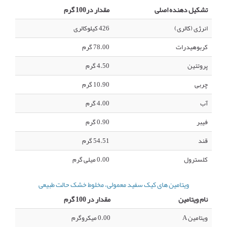
تشکیل دهنده اصلی
مقدار در100 گرم
انرژی (کالری)
426 کیلوکالری
کربوهیدرات
78.00 گرم
پروتئین
4.50 گرم
چربی
10.90 گرم
آب
4.00 گرم
فیبر
0.90 گرم
قند
54.51 گرم
کلسترول
0.00 میلی گرم
ویتامین های کیک سفید معمولی، مخلوط خشک حالت طبیعی
نام ویتامین
مقدار در 100 گرم
ویتامین A
0.00 میکروگرم