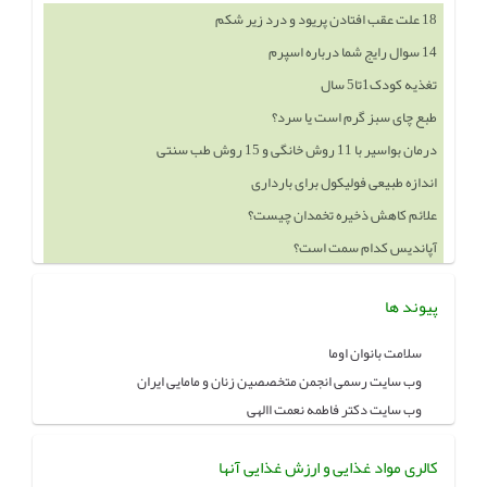
18 علت عقب افتادن پریود و درد زیر شکم
14 سوال رایج شما درباره اسپرم
تغذیه کودک1تا5 سال
طبع چای سبز گرم است یا سرد؟
درمان بواسیر با 11 روش خانگی و 15 روش طب سنتی
اندازه طبیعی فولیکول برای بارداری
علائم کاهش ذخیره تخمدان چیست؟
آپاندیس کدام سمت است؟
پیوند ها
سلامت بانوان اوما
وب سایت رسمی انجمن متخصصین زنان و مامایی ایران
وب سایت دکتر فاطمه نعمت االهی
کالری مواد غذایی و ارزش غذایی آنها