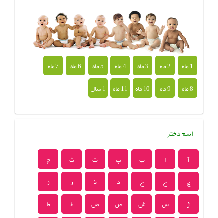
1 ماه
2 ماه
3 ماه
4 ماه
5 ماه
6 ماه
7 ماه
8 ماه
9 ماه
10 ماه
11 ماه
1 سال
اسم دختر
آ
ا
ب
پ
ت
ث
ج
چ
ح
خ
د
ذ
ر
ز
ژ
س
ش
ص
ض
ط
ظ