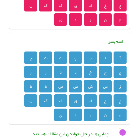
ع
غ
ف
ق
ک
گ
ل
م
ن
و
ه
ی
اسم پسر
آ
ا
ب
پ
ت
ث
ج
چ
ح
خ
د
ذ
ر
ز
ژ
س
ش
ص
ض
ط
ظ
ع
غ
ف
ق
ک
گ
ل
م
ن
و
ه
ی
اومایی ها در حال خواندن این مقالات هستند