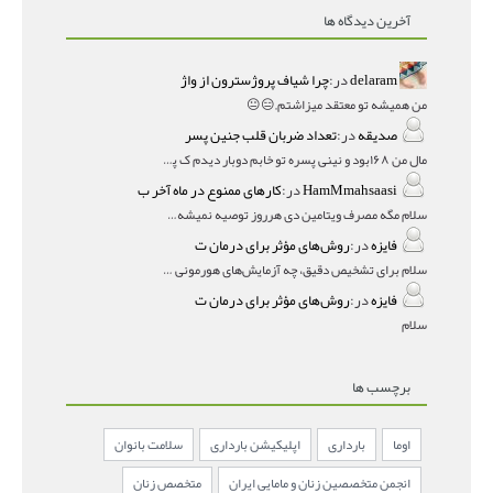
آخرین دیدگاه ها
delaram
در:
چرا شیاف پروژسترون از واژ
من همیشه تو معتقد میزاشتم,,😑😐
صدیقه
در:
تعداد ضربان قلب جنین پسر
مال من ۱۶۸بود و نینی پسره تو خابم دوبار دیدم ک پسره
HamMmahsaasi
در:
کارهای ممنوع در ماه آخر ب
سلام مگه مصرف ویتامین دی هرروز توصیه نمیشه؟درمقاله میگه
فایزه
در:
روش‌های مؤثر برای درمان ت
سلام برای تشخیص دقیق، چه آزمایش‌های هورمونی و چه سونوگر
فایزه
در:
روش‌های مؤثر برای درمان ت
سلام
برچسب ها
اوما
بارداری
اپلیکیشن بارداری
سلامت بانوان
انجمن متخصصین زنان و مامایی ایران
متخصص زنان