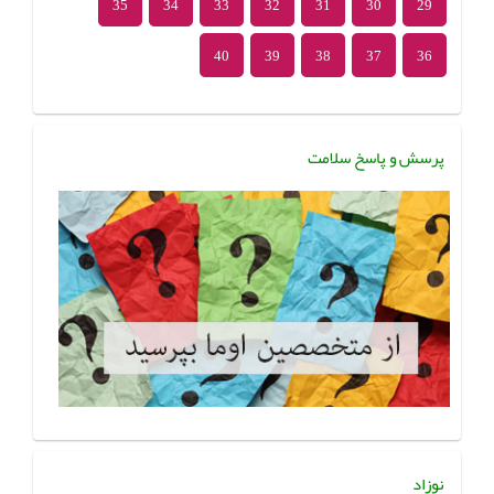
35
34
33
32
31
30
29
40
39
38
37
36
پرسش و پاسخ سلامت
نوزاد