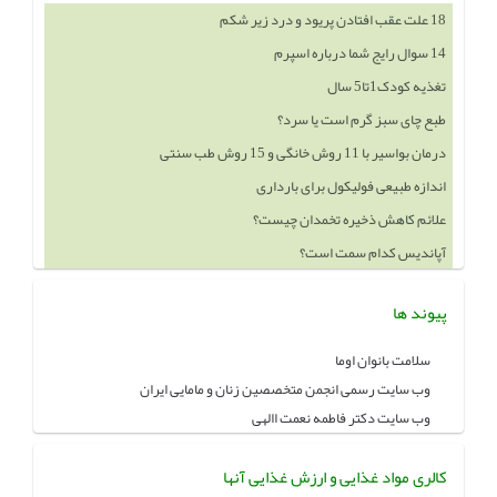
18 علت عقب افتادن پریود و درد زیر شکم
14 سوال رایج شما درباره اسپرم
تغذیه کودک1تا5 سال
طبع چای سبز گرم است یا سرد؟
درمان بواسیر با 11 روش خانگی و 15 روش طب سنتی
اندازه طبیعی فولیکول برای بارداری
علائم کاهش ذخیره تخمدان چیست؟
آپاندیس کدام سمت است؟
پیوند ها
سلامت بانوان اوما
وب سایت رسمی انجمن متخصصین زنان و مامایی ایران
وب سایت دکتر فاطمه نعمت االهی
کالری مواد غذایی و ارزش غذایی آنها