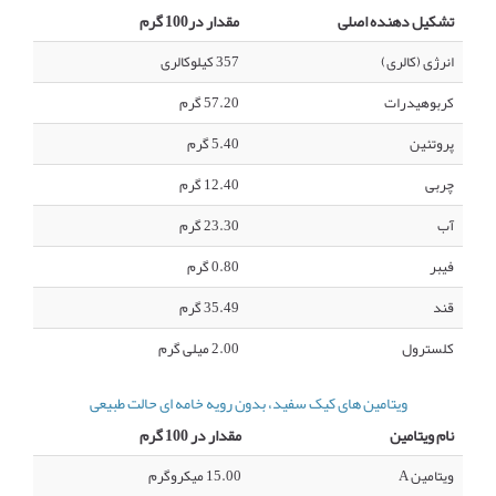
تشکیل دهنده اصلی
مقدار در100 گرم
انرژی (کالری)
357 کیلوکالری
کربوهیدرات
57.20 گرم
پروتئین
5.40 گرم
چربی
12.40 گرم
آب
23.30 گرم
فیبر
0.80 گرم
قند
35.49 گرم
کلسترول
2.00 میلی گرم
ویتامین های کیک سفید، بدون رویه خامه ای حالت طبیعی
نام ویتامین
مقدار در 100 گرم
ویتامین A
15.00 میکروگرم