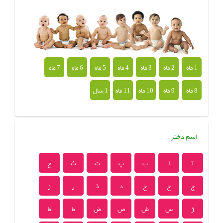
1 ماه
2 ماه
3 ماه
4 ماه
5 ماه
6 ماه
7 ماه
8 ماه
9 ماه
10 ماه
11 ماه
1 سال
اسم دختر
آ
ا
ب
پ
ت
ث
ج
چ
ح
خ
د
ذ
ر
ز
ژ
س
ش
ص
ض
ط
ظ