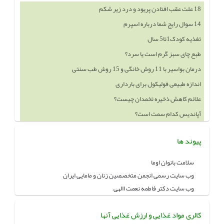
18 علت عقب افتادن پریود و درد زیر شکم
14 سوال رایج شما درباره اسپرم
تغذیه کودک1تا5 سال
طبع چای سبز گرم است یا سرد؟
درمان بواسیر با 11 روش خانگی و 15 روش طب سنتی
اندازه طبیعی فولیکول برای بارداری
علائم کاهش ذخیره تخمدان چیست؟
آپاندیس کدام سمت است؟
پیوند ها
سلامت بانوان اوما
وب سایت رسمی انجمن متخصصین زنان و مامایی ایران
وب سایت دکتر فاطمه نعمت االهی
کالری مواد غذایی و ارزش غذایی آنها