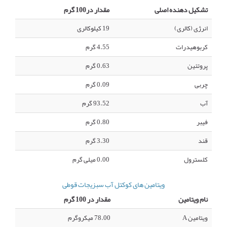
تشکیل دهنده اصلی
مقدار در100 گرم
انرژی (کالری)
19 کیلوکالری
کربوهیدرات
4.55 گرم
پروتئین
0.63 گرم
چربی
0.09 گرم
آب
93.52 گرم
فیبر
0.80 گرم
قند
3.30 گرم
کلسترول
0.00 میلی گرم
ویتامین های کوکتل آب سبزیجات قوطی
نام ویتامین
مقدار در 100 گرم
ویتامین A
78.00 میکروگرم