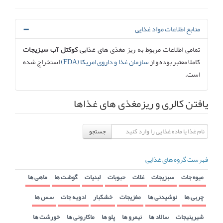
منابع اطلاعات مواد غذایی
تمامی اطلاعات مربوط به ریز مغذی های غذایی
کوکتل آب سبزیجات
کاملا معتبر بوده و از
سازمان غذا و داروی امریکا (FDA)
استخراج شده
است.
یافتن کالری و ریزمغذی های غذاها
جستجو
فهرست گروه های غذایی
میوه جات
سبزیجات
غلات
حبوبات
لبنیات
گوشت ها
ماهی ها
چربی ها
نوشیدنی ها
مغزیجات
خشکبار
ادویه جات
سس ها
شیرینیجات
سالاد ها
نیمرو ها
پلو ها
ماکارونی ها
خورشت ها