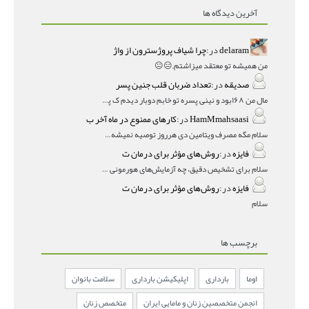
آخرین دیدگاه ها
delaram
در:
چرا شیاف پروژسترون از واژ
من همیشه تو معتقد میزاشتم,,😑😐
صدیقه
در:
تعداد ضربان قلب جنین پسر
مال من ۱۶۸بود و نینی پسره تو خابم دوبار دیدم ک پسره
HamMmahsaasi
در:
کارهای ممنوع در ماه آخر ب
سلام مگه مصرف ویتامین دی هرروز توصیه نمیشه؟درمقاله میگه
فایزه
در:
روش‌های مؤثر برای درمان ت
سلام برای تشخیص دقیق، چه آزمایش‌های هورمونی و چه سونوگر
فایزه
در:
روش‌های مؤثر برای درمان ت
سلام
برچسب ها
اوما
بارداری
اپلیکیشن بارداری
سلامت بانوان
انجمن متخصصین زنان و مامایی ایران
متخصص زنان