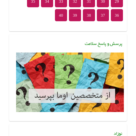
35
34
33
32
31
30
29
40
39
38
37
36
پرسش و پاسخ سلامت
نوزاد