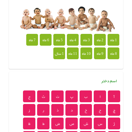
1 ماه
2 ماه
3 ماه
4 ماه
5 ماه
6 ماه
7 ماه
8 ماه
9 ماه
10 ماه
11 ماه
1 سال
اسم دختر
آ
ا
ب
پ
ت
ث
ج
چ
ح
خ
د
ذ
ر
ز
ژ
س
ش
ص
ض
ط
ظ