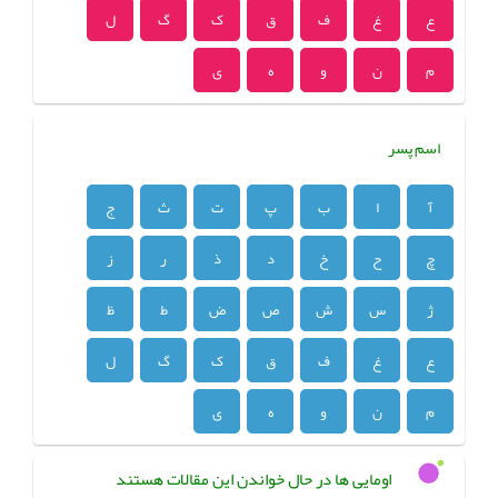
ع
غ
ف
ق
ک
گ
ل
م
ن
و
ه
ی
اسم پسر
آ
ا
ب
پ
ت
ث
ج
چ
ح
خ
د
ذ
ر
ز
ژ
س
ش
ص
ض
ط
ظ
ع
غ
ف
ق
ک
گ
ل
م
ن
و
ه
ی
اومایی ها در حال خواندن این مقالات هستند