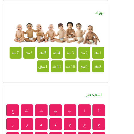
نوزاد
1 ماه
2 ماه
3 ماه
4 ماه
5 ماه
6 ماه
7 ماه
8 ماه
9 ماه
10 ماه
11 ماه
1 سال
اسم دختر
آ
ا
ب
پ
ت
ث
ج
چ
ح
خ
د
ذ
ر
ز