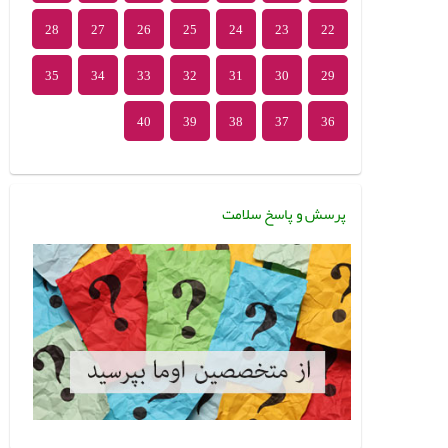
28
27
26
25
24
23
22
35
34
33
32
31
30
29
40
39
38
37
36
پرسش و پاسخ سلامت