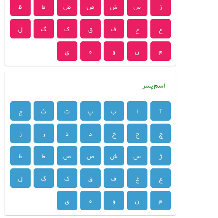
ژ
س
ش
ص
ض
ط
ظ
ع
غ
ف
ق
ک
گ
ل
م
ن
و
ه
ی
اسم پسر
آ
ا
ب
پ
ت
ث
ج
چ
ح
خ
د
ذ
ر
ز
ژ
س
ش
ص
ض
ط
ظ
ع
غ
ف
ق
ک
گ
ل
م
ن
و
ه
ی