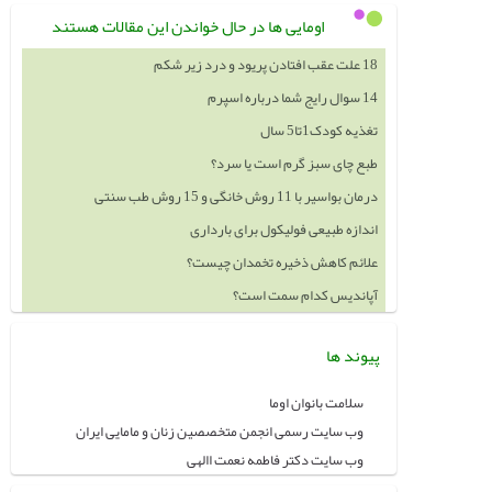
اومایی ها در حال خواندن این مقالات هستند
18 علت عقب افتادن پریود و درد زیر شکم
14 سوال رایج شما درباره اسپرم
تغذیه کودک1تا5 سال
طبع چای سبز گرم است یا سرد؟
درمان بواسیر با 11 روش خانگی و 15 روش طب سنتی
اندازه طبیعی فولیکول برای بارداری
علائم کاهش ذخیره تخمدان چیست؟
آپاندیس کدام سمت است؟
پیوند ها
سلامت بانوان اوما
وب سایت رسمی انجمن متخصصین زنان و مامایی ایران
وب سایت دکتر فاطمه نعمت االهی