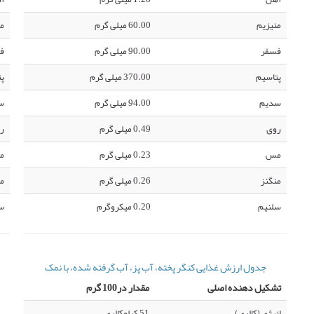
منیزیم
60.00 میلی گرم
من
فسفر
90.00 میلی گرم
ف
پتاسیم
370.00 میلی گرم
پت
سدیم
94.00 میلی گرم
س
روی
0.49 میلی گرم
ر
مس
0.23 میلی گرم
م
منگنز
0.26 میلی گرم
من
سلنیم
0.20 میکروگرم
س
جدول ارزش غذایی کنگر پخته، آب پز، آب گرفته شده، با نمک
تشکیل دهنده اصلی
مقدار در100 گرم
انرژی (کالری)
51 کیلوکالری