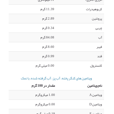
کربوهیدرات
11.39 گرم
پروتئین
2.89 گرم
چربی
0.34 گرم
آب
84.08 گرم
فیبر
8.60 گرم
قند
0.99 گرم
کلسترول
0.00 میلی گرم
ویتامین های کنگر پخته، آب پز، آب گرفته شده، با نمک
نام ویتامین
مقدار در 100 گرم
ویتامین A
1.00 میکروگرم
ویتامین D
0.00 میکروگرم
ویتامین E
0.19 میلی گرم