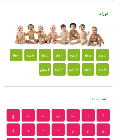
نوزاد
1 ماه
2 ماه
3 ماه
4 ماه
5 ماه
6 ماه
7 ماه
8 ماه
9 ماه
10 ماه
11 ماه
1 سال
اسم دختر
آ
ا
ب
پ
ت
ث
ج
چ
ح
خ
د
ذ
ر
ز