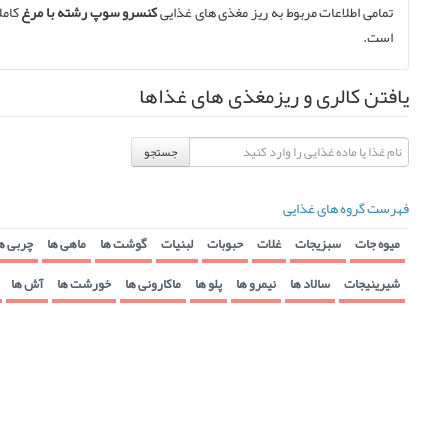
تمامی اطلاعات مربوط به ریز مغذی های غذایی
کنسرو سوپ رشته با مرغ
کاملا
است.
یافتن کالری و ریزمغذی های غذاها
جستجو
فهرست گروه های غذایی
میوه جات
سبزیجات
غلات
حبوبات
لبنیات
گوشت ها
ماهی ها
چربی ه
شیرینیجات
سالاد ها
نیمرو ها
پلو ها
ماکارونی ها
خورشت ها
آش ها