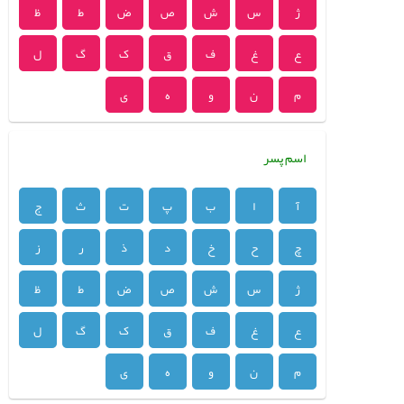
ژ
س
ش
ص
ض
ط
ظ
ع
غ
ف
ق
ک
گ
ل
م
ن
و
ه
ی
اسم پسر
آ
ا
ب
پ
ت
ث
ج
چ
ح
خ
د
ذ
ر
ز
ژ
س
ش
ص
ض
ط
ظ
ع
غ
ف
ق
ک
گ
ل
م
ن
و
ه
ی