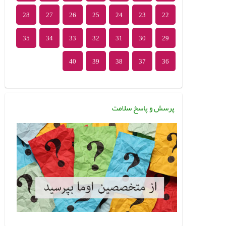
28
27
26
25
24
23
22
35
34
33
32
31
30
29
40
39
38
37
36
پرسش و پاسخ سلامت