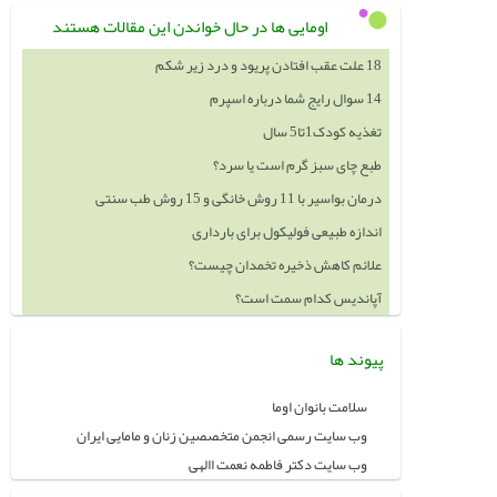
اومایی ها در حال خواندن این مقالات هستند
18 علت عقب افتادن پریود و درد زیر شکم
14 سوال رایج شما درباره اسپرم
تغذیه کودک1تا5 سال
طبع چای سبز گرم است یا سرد؟
درمان بواسیر با 11 روش خانگی و 15 روش طب سنتی
اندازه طبیعی فولیکول برای بارداری
علائم کاهش ذخیره تخمدان چیست؟
آپاندیس کدام سمت است؟
پیوند ها
سلامت بانوان اوما
وب سایت رسمی انجمن متخصصین زنان و مامایی ایران
وب سایت دکتر فاطمه نعمت االهی