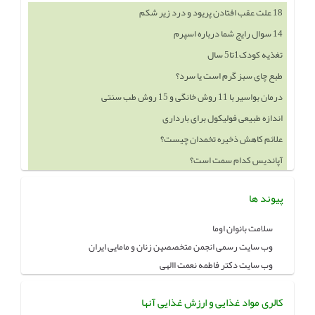
18 علت عقب افتادن پریود و درد زیر شکم
14 سوال رایج شما درباره اسپرم
تغذیه کودک1تا5 سال
طبع چای سبز گرم است یا سرد؟
درمان بواسیر با 11 روش خانگی و 15 روش طب سنتی
اندازه طبیعی فولیکول برای بارداری
علائم کاهش ذخیره تخمدان چیست؟
آپاندیس کدام سمت است؟
پیوند ها
سلامت بانوان اوما
وب سایت رسمی انجمن متخصصین زنان و مامایی ایران
وب سایت دکتر فاطمه نعمت االهی
کالری مواد غذایی و ارزش غذایی آنها