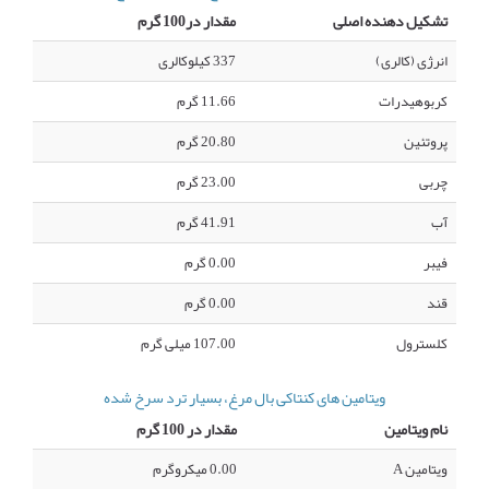
تشکیل دهنده اصلی
مقدار در100 گرم
انرژی (کالری)
337 کیلوکالری
کربوهیدرات
11.66 گرم
پروتئین
20.80 گرم
چربی
23.00 گرم
آب
41.91 گرم
فیبر
0.00 گرم
قند
0.00 گرم
کلسترول
107.00 میلی گرم
ویتامین های کنتاکی بال مرغ، بسیار ترد سرخ شده
نام ویتامین
مقدار در 100 گرم
ویتامین A
0.00 میکروگرم