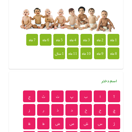
1 ماه
2 ماه
3 ماه
4 ماه
5 ماه
6 ماه
7 ماه
8 ماه
9 ماه
10 ماه
11 ماه
1 سال
اسم دختر
آ
ا
ب
پ
ت
ث
ج
چ
ح
خ
د
ذ
ر
ز
ژ
س
ش
ص
ض
ط
ظ