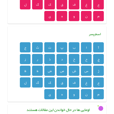
ع
غ
ف
ق
ک
گ
ل
م
ن
و
ه
ی
اسم پسر
آ
ا
ب
پ
ت
ث
ج
چ
ح
خ
د
ذ
ر
ز
ژ
س
ش
ص
ض
ط
ظ
ع
غ
ف
ق
ک
گ
ل
م
ن
و
ه
ی
اومایی ها در حال خواندن این مقالات هستند