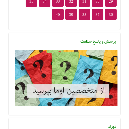
35
34
33
32
31
30
29
40
39
38
37
36
پرسش و پاسخ سلامت
نوزاد