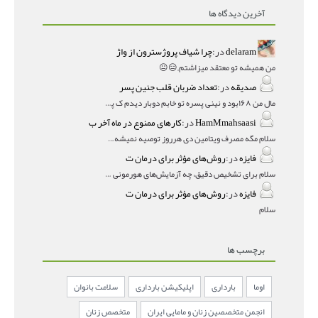
آخرین دیدگاه ها
delaram
در:
چرا شیاف پروژسترون از واژ
من همیشه تو معتقد میزاشتم,,😑😐
صدیقه
در:
تعداد ضربان قلب جنین پسر
مال من ۱۶۸بود و نینی پسره تو خابم دوبار دیدم ک پسره
HamMmahsaasi
در:
کارهای ممنوع در ماه آخر ب
سلام مگه مصرف ویتامین دی هرروز توصیه نمیشه؟درمقاله میگه
فایزه
در:
روش‌های مؤثر برای درمان ت
سلام برای تشخیص دقیق، چه آزمایش‌های هورمونی و چه سونوگر
فایزه
در:
روش‌های مؤثر برای درمان ت
سلام
برچسب ها
اوما
بارداری
اپلیکیشن بارداری
سلامت بانوان
انجمن متخصصین زنان و مامایی ایران
متخصص زنان