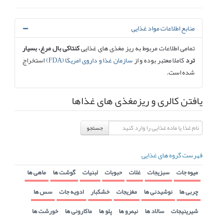
منابع اطلاعات مواد غذایی
تمامی اطلاعات مربوط به ریز مغذی های غذایی
کنتاکی بال مرغ، بسیار
ترد
کاملا معتبر بوده و از
سازمان غذا و داروی امریکا (FDA)
استخراج
شده است.
یافتن کالری و ریزمغذی های غذاها
جستجو
فهرست گروه های غذایی
میوه جات
سبزیجات
غلات
حبوبات
لبنیات
گوشت ها
ماهی ها
چربی ها
نوشیدنی ها
مغزیجات
خشکبار
ادویه جات
سس ها
شیرینیجات
سالاد ها
نیمرو ها
پلو ها
ماکارونی ها
خورشت ها