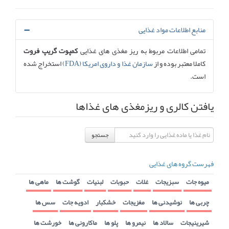
منابع اطلاعات مواد غذایی
تمامی اطلاعات مربوط به ریز مغذی های غذایی
کمپوت گریپ فروت
کاملا معتبر بوده و از
سازمان غذا و داروی امریکا (FDA)
استخراج شده
است.
یافتن کالری و ریزمغذی های غذاها
جستجو
فهرست گروه های غذایی
میوه جات
سبزیجات
غلات
حبوبات
لبنیات
گوشت ها
ماهی ها
چربی ها
نوشیدنی ها
مغزیجات
خشکبار
ادویه جات
سس ها
شیرینیجات
سالاد ها
نیمرو ها
پلو ها
ماکارونی ها
خورشت ها