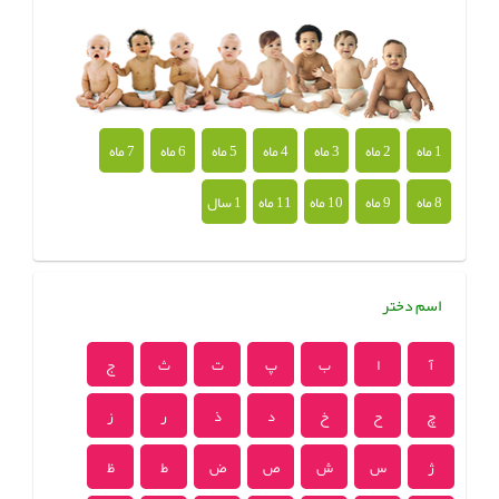
1 ماه
2 ماه
3 ماه
4 ماه
5 ماه
6 ماه
7 ماه
8 ماه
9 ماه
10 ماه
11 ماه
1 سال
اسم دختر
آ
ا
ب
پ
ت
ث
ج
چ
ح
خ
د
ذ
ر
ز
ژ
س
ش
ص
ض
ط
ظ