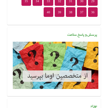
35
34
33
32
31
30
29
40
39
38
37
36
پرسش و پاسخ سلامت
نوزاد