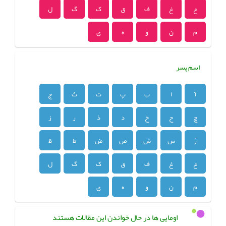
ع
غ
ف
ق
ک
گ
ل
م
ن
و
ه
ی
اسم پسر
آ
ا
ب
پ
ت
ث
ج
چ
ح
خ
د
ذ
ر
ز
ژ
س
ش
ص
ض
ط
ظ
ع
غ
ف
ق
ک
گ
ل
م
ن
و
ه
ی
اومایی ها در حال خواندن این مقالات هستند