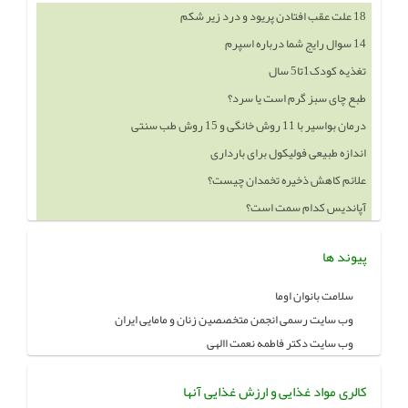
18 علت عقب افتادن پریود و درد زیر شکم
14 سوال رایج شما درباره اسپرم
تغذیه کودک1تا5 سال
طبع چای سبز گرم است یا سرد؟
درمان بواسیر با 11 روش خانگی و 15 روش طب سنتی
اندازه طبیعی فولیکول برای بارداری
علائم کاهش ذخیره تخمدان چیست؟
آپاندیس کدام سمت است؟
پیوند ها
سلامت بانوان اوما
وب سایت رسمی انجمن متخصصین زنان و مامایی ایران
وب سایت دکتر فاطمه نعمت االهی
کالری مواد غذایی و ارزش غذایی آنها