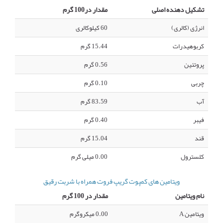
تشکیل دهنده اصلی
مقدار در100 گرم
انرژی (کالری)
60 کیلوکالری
کربوهیدرات
15.44 گرم
پروتئین
0.56 گرم
چربی
0.10 گرم
آب
83.59 گرم
فیبر
0.40 گرم
قند
15.04 گرم
کلسترول
0.00 میلی گرم
ویتامین های کمپوت گریپ فروت همراه با شربت رقیق
نام ویتامین
مقدار در 100 گرم
ویتامین A
0.00 میکروگرم