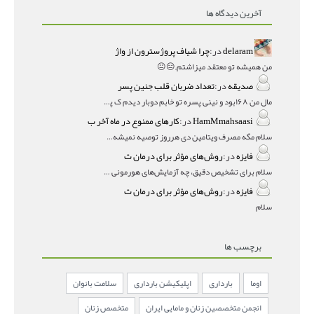
آخرین دیدگاه ها
delaram
در:
چرا شیاف پروژسترون از واژ
من همیشه تو معتقد میزاشتم,,😑😐
صدیقه
در:
تعداد ضربان قلب جنین پسر
مال من ۱۶۸بود و نینی پسره تو خابم دوبار دیدم ک پسره
HamMmahsaasi
در:
کارهای ممنوع در ماه آخر ب
سلام مگه مصرف ویتامین دی هرروز توصیه نمیشه؟درمقاله میگه
فایزه
در:
روش‌های مؤثر برای درمان ت
سلام برای تشخیص دقیق، چه آزمایش‌های هورمونی و چه سونوگر
فایزه
در:
روش‌های مؤثر برای درمان ت
سلام
برچسب ها
اوما
بارداری
اپلیکیشن بارداری
سلامت بانوان
انجمن متخصصین زنان و مامایی ایران
متخصص زنان