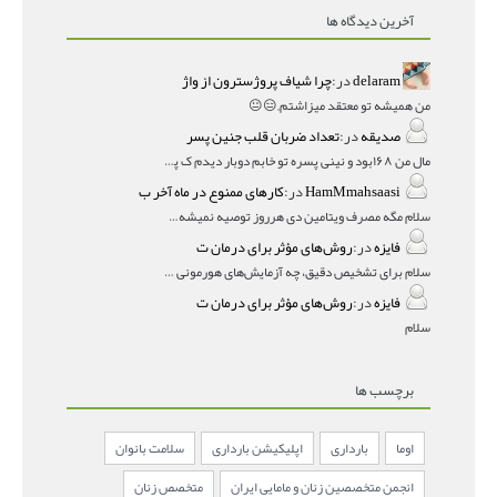
آخرین دیدگاه ها
delaram
در:
چرا شیاف پروژسترون از واژ
من همیشه تو معتقد میزاشتم,,😑😐
صدیقه
در:
تعداد ضربان قلب جنین پسر
مال من ۱۶۸بود و نینی پسره تو خابم دوبار دیدم ک پسره
HamMmahsaasi
در:
کارهای ممنوع در ماه آخر ب
سلام مگه مصرف ویتامین دی هرروز توصیه نمیشه؟درمقاله میگه
فایزه
در:
روش‌های مؤثر برای درمان ت
سلام برای تشخیص دقیق، چه آزمایش‌های هورمونی و چه سونوگر
فایزه
در:
روش‌های مؤثر برای درمان ت
سلام
برچسب ها
اوما
بارداری
اپلیکیشن بارداری
سلامت بانوان
انجمن متخصصین زنان و مامایی ایران
متخصص زنان