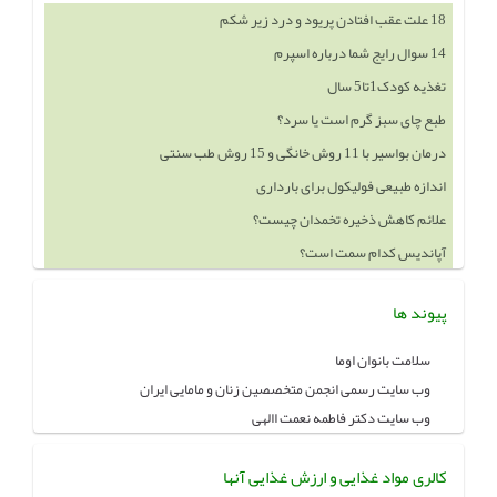
18 علت عقب افتادن پریود و درد زیر شکم
14 سوال رایج شما درباره اسپرم
تغذیه کودک1تا5 سال
طبع چای سبز گرم است یا سرد؟
درمان بواسیر با 11 روش خانگی و 15 روش طب سنتی
اندازه طبیعی فولیکول برای بارداری
علائم کاهش ذخیره تخمدان چیست؟
آپاندیس کدام سمت است؟
پیوند ها
سلامت بانوان اوما
وب سایت رسمی انجمن متخصصین زنان و مامایی ایران
وب سایت دکتر فاطمه نعمت االهی
کالری مواد غذایی و ارزش غذایی آنها