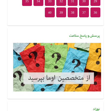
35
34
33
32
31
30
29
40
39
38
37
36
پرسش و پاسخ سلامت
نوزاد