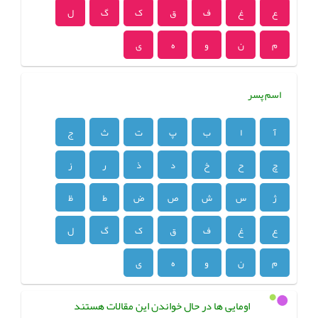
ع
غ
ف
ق
ک
گ
ل
م
ن
و
ه
ی
اسم پسر
آ
ا
ب
پ
ت
ث
ج
چ
ح
خ
د
ذ
ر
ز
ژ
س
ش
ص
ض
ط
ظ
ع
غ
ف
ق
ک
گ
ل
م
ن
و
ه
ی
اومایی ها در حال خواندن این مقالات هستند