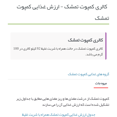
کالری کمپوت تمشک - ارزش غذایی کمپوت
انجمن متخصصین زنان و اوما
انتخاب نام کودک
تمشک
فهرست مواد غذایی
اپلیکیشن بارداری و کودک اوما
تماس با ما
کالری کمپوت تمشک
کالری کمپوت تمشک در حالت همراه با شربت غلیظ 92 کیلو کالری در 100
گرم می باشد.
گروه های غذایی کمپوت تمشک
میوه جات
کمپوت تمشک از درشت مغذی ها و ریز مغذی هایی مطابق با جداول زیر
تشکیل شده است که ارزش غذایی آن را می سازند
جدول ارزش غذایی کمپوت تمشک همراه با شربت غلیظ