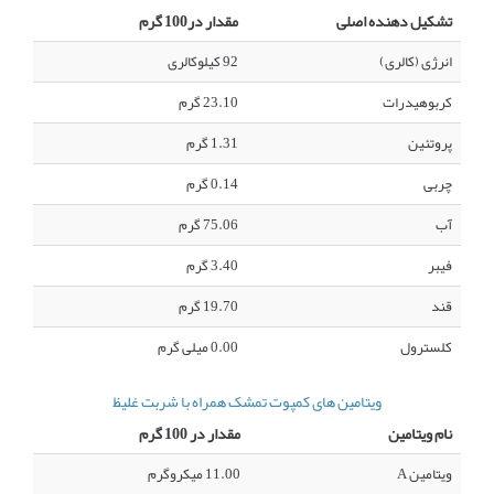
تشکیل دهنده اصلی
مقدار در100 گرم
انرژی (کالری)
92 کیلوکالری
کربوهیدرات
23.10 گرم
پروتئین
1.31 گرم
چربی
0.14 گرم
آب
75.06 گرم
فیبر
3.40 گرم
قند
19.70 گرم
کلسترول
0.00 میلی گرم
ویتامین های کمپوت تمشک همراه با شربت غلیظ
نام ویتامین
مقدار در 100 گرم
ویتامین A
11.00 میکروگرم