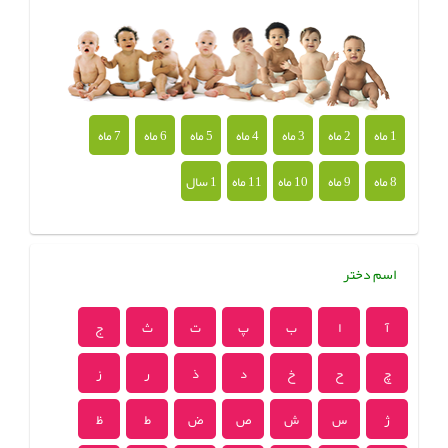
1 ماه
2 ماه
3 ماه
4 ماه
5 ماه
6 ماه
7 ماه
8 ماه
9 ماه
10 ماه
11 ماه
1 سال
اسم دختر
آ
ا
ب
پ
ت
ث
ج
چ
ح
خ
د
ذ
ر
ز
ژ
س
ش
ص
ض
ط
ظ