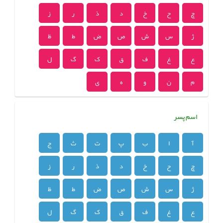
چ
ح
خ
د
ذ
ر
ز
ژ
س
ش
ص
ض
ط
ظ
ع
غ
ف
ق
ک
گ
ل
م
ن
و
ه
ی
اسم پسر
آ
ا
ب
پ
ت
ث
ج
چ
ح
خ
د
ذ
ر
ز
ژ
س
ش
ص
ض
ط
ظ
ع
غ
ف
ق
ک
گ
ل