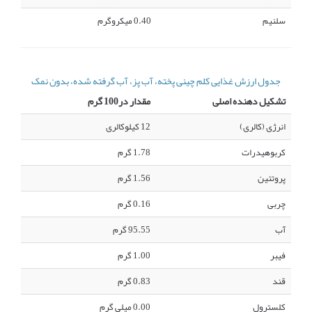
سلنیم
0.40 میکروگرم
جدول ارزش غذایی کلم چینی پخته، آب پز، آب گرفته شده، بدون نمک
تشکیل دهنده اصلی
مقدار در100 گرم
انرژی (کالری)
12 کیلوکالری
کربوهیدرات
1.78 گرم
پروتئین
1.56 گرم
چربی
0.16 گرم
آب
95.55 گرم
فیبر
1.00 گرم
قند
0.83 گرم
کلسترول
0.00 میلی گرم