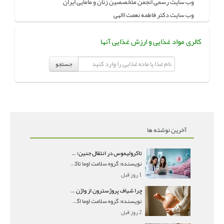
وب سایت رسمی انجمن متخصصین زنان و مامایی ایران
وب سایت دکتر فاطمه نعمت االهی
کالری مواد غذایی و ارزش غذایی آنها
جستجو
آخرین نوشته ها
تاکرولیموس در انتقال جنین؛ آیا شانس لانه‌گزینی را افزایش می‌دهد؟
نویسنده: گروه سلامت اوما تاکرولیموس در انتقال جنین
1 روز قبل
چرا شیاف پروژسترون از واژن بیرون می‌ریزد؟ میزان جذب و زمان صحیح مصرف
نویسنده: گروه سلامت اوما اگر بعد از گذاشتن شیاف پر
2 روز قبل