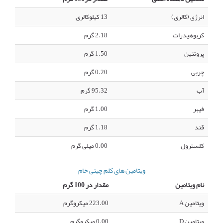
انرژی (کالری)
13 کیلوکالری
کربوهیدرات
2.18 گرم
پروتئین
1.50 گرم
چربی
0.20 گرم
آب
95.32 گرم
فیبر
1.00 گرم
قند
1.18 گرم
کلسترول
0.00 میلی گرم
ویتامین های کلم چینی خام
نام ویتامین
مقدار در 100 گرم
ویتامین A
223.00 میکروگرم
ویتامین D
0.00 میکروگرم