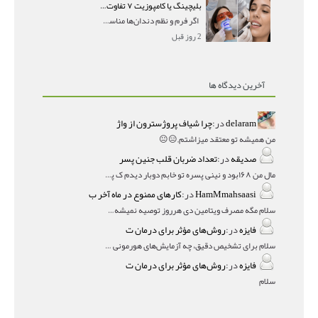
بلیچینگ یا کامپوزیت ۷ تفاوت مهم برای انتخاب درست
اگر فرم و نظم دندان‌ها مناسب است و مشکل
2 روز قبل
آخرین دیدگاه ها
delaram
در:
چرا شیاف پروژسترون از واژ
من همیشه تو معتقد میزاشتم,,😑😐
صدیقه
در:
تعداد ضربان قلب جنین پسر
مال من ۱۶۸بود و نینی پسره تو خابم دوبار دیدم ک پسره
HamMmahsaasi
در:
کارهای ممنوع در ماه آخر ب
سلام مگه مصرف ویتامین دی هرروز توصیه نمیشه؟درمقاله میگه
فایزه
در:
روش‌های مؤثر برای درمان ت
سلام برای تشخیص دقیق، چه آزمایش‌های هورمونی و چه سونوگر
فایزه
در:
روش‌های مؤثر برای درمان ت
سلام