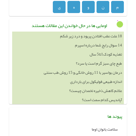
م
ن
و
ه
ی
اومایی ها در حال خواندن این مقالات هستند
14 سوال رایج شما درباره اسپرم
تغذیه کودک1تا5 سال
طبع چای سبز گرم است یا سرد؟
درمان بواسیر با 11 روش خانگی و 15 روش طب سنتی
اندازه طبیعی فولیکول برای بارداری
علائم کاهش ذخیره تخمدان چیست؟
آپاندیس کدام سمت است؟
خوردن چه چيزهايي باعث بزرگ شدن سينه ميشود
پیوند ها
سلامت بانوان اوما