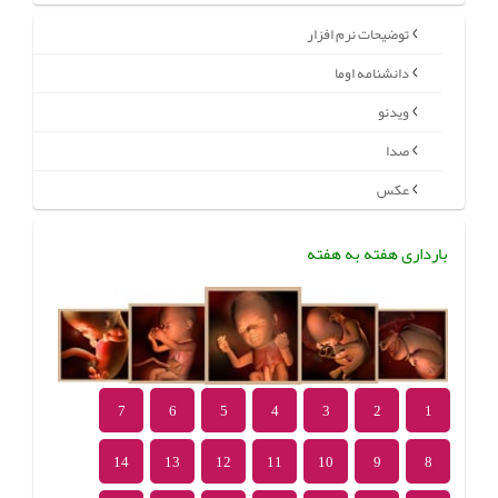
توضیحات نرم افزار
دانشنامه اوما
ویدئو
صدا
عکس
بارداری هفته به هفته
7
6
5
4
3
2
1
14
13
12
11
10
9
8