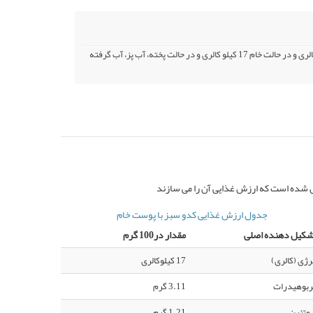
کالری کدو سبز با پوست در حالت پخته، آب پز، آب گرفته شده، با نمک 15 کیلو کالری و در حالت خام 17 کیلو کالری و در حالت پخته، آب پز، آب گرفته
ل شده است که ارزش غذایی آن را می سازند
جدول ارزش غذایی کدو سبز با پوست خام
شکیل دهنده اصلی
مقدار در100 گرم
رژی (کالری)
17 کیلوکالری
ربوهیدرات
3.11 گرم
وتئین
1.21 گرم