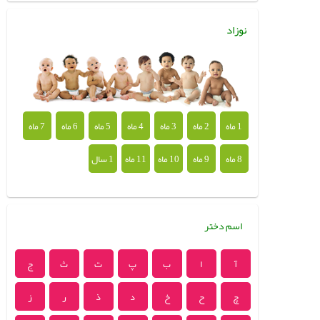
نوزاد
1 ماه
2 ماه
3 ماه
4 ماه
5 ماه
6 ماه
7 ماه
8 ماه
9 ماه
10 ماه
11 ماه
1 سال
اسم دختر
آ
ا
ب
پ
ت
ث
ج
چ
ح
خ
د
ذ
ر
ز