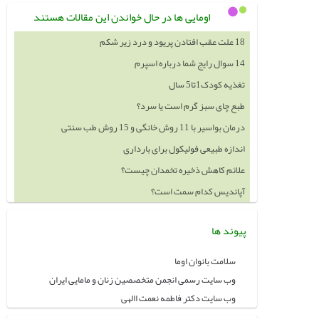
اومایی ها در حال خواندن این مقالات هستند
18 علت عقب افتادن پریود و درد زیر شکم
14 سوال رایج شما درباره اسپرم
تغذیه کودک1تا5 سال
طبع چای سبز گرم است یا سرد؟
درمان بواسیر با 11 روش خانگی و 15 روش طب سنتی
اندازه طبیعی فولیکول برای بارداری
علائم کاهش ذخیره تخمدان چیست؟
آپاندیس کدام سمت است؟
پیوند ها
سلامت بانوان اوما
وب سایت رسمی انجمن متخصصین زنان و مامایی ایران
وب سایت دکتر فاطمه نعمت االهی