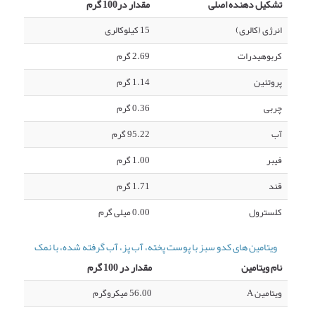
تشکیل دهنده اصلی
مقدار در100 گرم
انرژی (کالری)
15 کیلوکالری
کربوهیدرات
2.69 گرم
پروتئین
1.14 گرم
چربی
0.36 گرم
آب
95.22 گرم
فیبر
1.00 گرم
قند
1.71 گرم
کلسترول
0.00 میلی گرم
ویتامین های کدو سبز با پوست پخته، آب پز، آب گرفته شده، با نمک
نام ویتامین
مقدار در 100 گرم
ویتامین A
56.00 میکروگرم