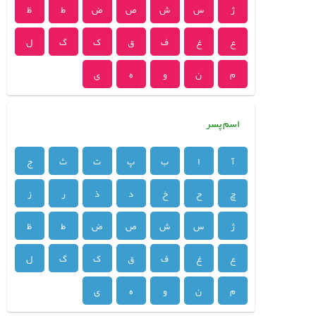
ژ
س
ش
ص
ض
ط
ظ
ع
غ
ف
ق
ک
گ
ل
م
ن
و
ه
ی
اسم پسر
آ
ا
ب
پ
ت
ث
ج
چ
ح
خ
د
ذ
ر
ز
ژ
س
ش
ص
ض
ط
ظ
ع
غ
ف
ق
ک
گ
ل
م
ن
و
ه
ی