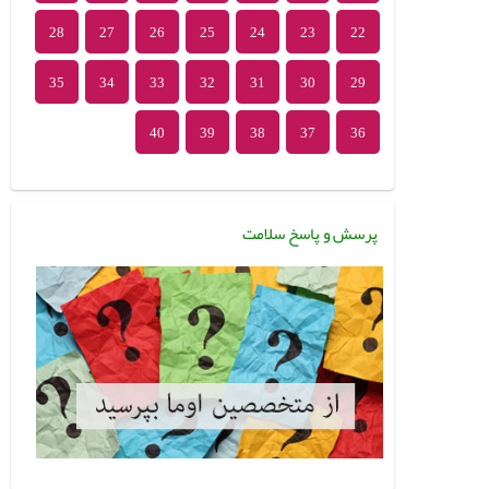
28
27
26
25
24
23
22
35
34
33
32
31
30
29
40
39
38
37
36
پرسش و پاسخ سلامت