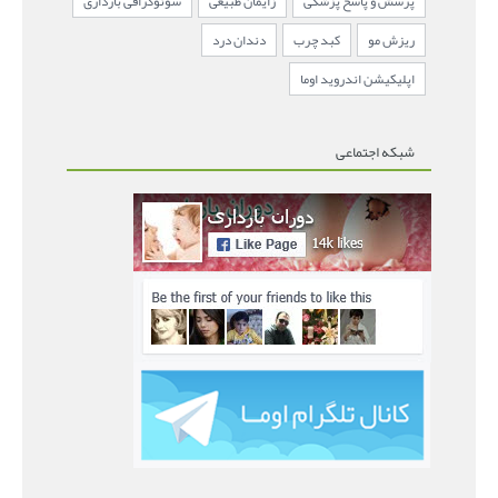
پرسش و پاسخ پزشکی
زایمان طبیعی
سونوگرافی بارداری
ریزش مو
کبد چرب
دندان درد
اپلیکیشن اندروید اوما
شبکه اجتماعی