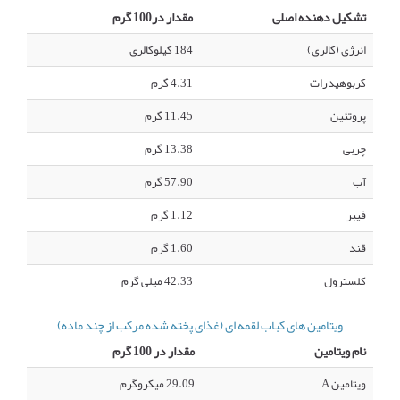
تشکیل دهنده اصلی
مقدار در100 گرم
انرژی (کالری)
184 کیلوکالری
کربوهیدرات
4.31 گرم
پروتئین
11.45 گرم
چربی
13.38 گرم
آب
57.90 گرم
فیبر
1.12 گرم
قند
1.60 گرم
کلسترول
42.33 میلی گرم
ویتامین های کباب لقمه ای (غذای پخته شده مرکب از چند ماده)
نام ویتامین
مقدار در 100 گرم
ویتامین A
29.09 میکروگرم