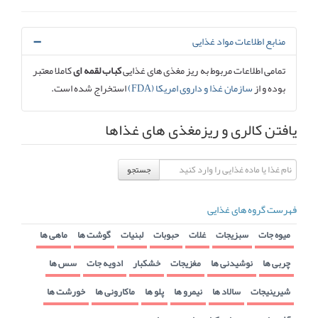
منابع اطلاعات مواد غذایی
تمامی اطلاعات مربوط به ریز مغذی های غذایی
کباب لقمه ای
کاملا معتبر
بوده و از
سازمان غذا و داروی امریکا (FDA)
استخراج شده است.
یافتن کالری و ریزمغذی های غذاها
جستجو
فهرست گروه های غذایی
میوه جات
سبزیجات
غلات
حبوبات
لبنیات
گوشت ها
ماهی ها
چربی ها
نوشیدنی ها
مغزیجات
خشکبار
ادویه جات
سس ها
شیرینیجات
سالاد ها
نیمرو ها
پلو ها
ماکارونی ها
خورشت ها