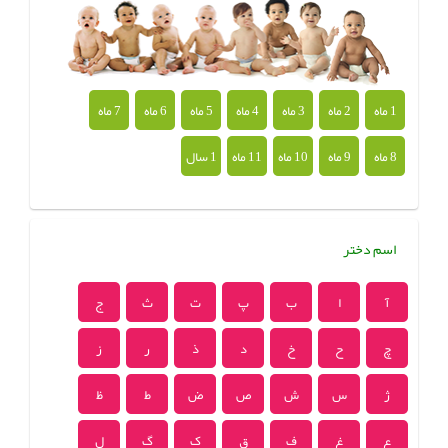
1 ماه
2 ماه
3 ماه
4 ماه
5 ماه
6 ماه
7 ماه
8 ماه
9 ماه
10 ماه
11 ماه
1 سال
اسم دختر
آ
ا
ب
پ
ت
ث
ج
چ
ح
خ
د
ذ
ر
ز
ژ
س
ش
ص
ض
ط
ظ
ع
غ
ف
ق
ک
گ
ل