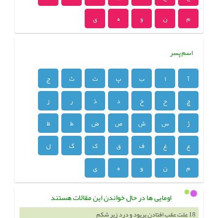
م
ن
و
ه
ی
اسم پسر
آ
ا
ب
پ
ت
ث
ج
چ
ح
خ
د
ذ
ر
ز
ژ
س
ش
ص
ض
ط
ظ
ع
غ
ف
ق
ک
گ
ل
م
ن
و
ه
ی
اومایی ها در حال خواندن این مقالات هستند
18 علت عقب افتادن پریود و درد زیر شکم