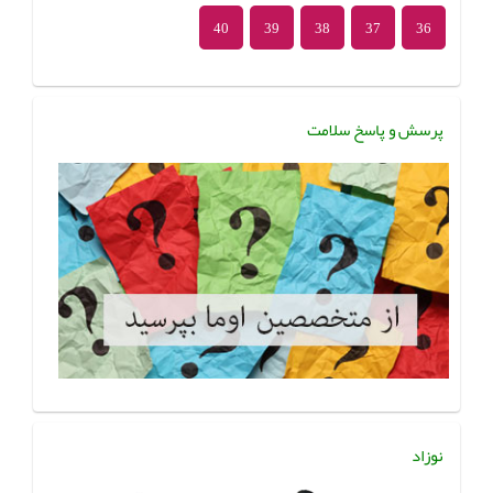
40
39
38
37
36
پرسش و پاسخ سلامت
نوزاد