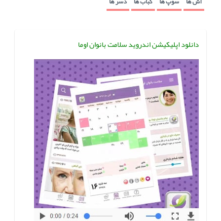
آش ها
سوپ ها
کباب ها
دسر ها
دانلود اپلیکیشن اندروید سلامت بانوان اوما