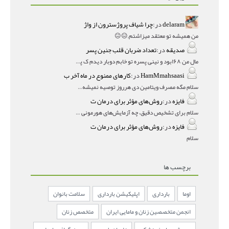
delaram
در:
چرا شیاف پروژسترون از واژ
من همیشه تو معتقد میزاشتم,,😑😐
صدیقه
در:
تعداد ضربان قلب جنین پسر
مال من ۱۶۸بود و نینی پسره تو خابم دوبار دیدم ک پسره
HamMmahsaasi
در:
کارهای ممنوع در ماه آخر ب
سلام مگه مصرف ویتامین دی هرروز توصیه نمیشه؟درمقاله میگه
فایزه
در:
روش‌های مؤثر برای درمان ت
سلام برای تشخیص دقیق، چه آزمایش‌های هورمونی و چه سونوگر
فایزه
در:
روش‌های مؤثر برای درمان ت
سلام
برچسب ها
اوما
بارداری
اپلیکیشن بارداری
سلامت بانوان
انجمن متخصصین زنان و مامایی ایران
متخصص زنان