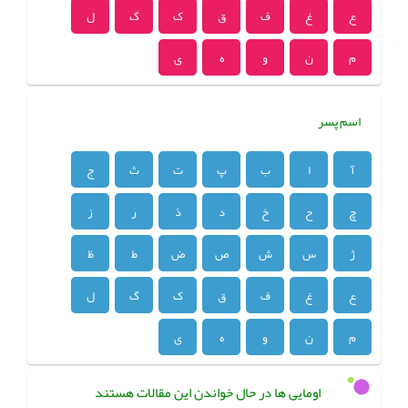
ع
غ
ف
ق
ک
گ
ل
م
ن
و
ه
ی
اسم پسر
آ
ا
ب
پ
ت
ث
ج
چ
ح
خ
د
ذ
ر
ز
ژ
س
ش
ص
ض
ط
ظ
ع
غ
ف
ق
ک
گ
ل
م
ن
و
ه
ی
اومایی ها در حال خواندن این مقالات هستند