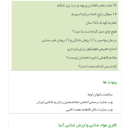
18 علت عقب افتادن پریود و درد زیر شکم
14 سوال رایج شما درباره اسپرم
تغذیه کودک1تا5 سال
طبع چای سبز گرم است یا سرد؟
درمان بواسیر با 11 روش خانگی و 15 روش طب سنتی
اندازه طبیعی فولیکول برای بارداری
علائم کاهش ذخیره تخمدان چیست؟
آپاندیس کدام سمت است؟
پیوند ها
سلامت بانوان اوما
وب سایت رسمی انجمن متخصصین زنان و مامایی ایران
وب سایت دکتر فاطمه نعمت االهی
کالری مواد غذایی و ارزش غذایی آنها