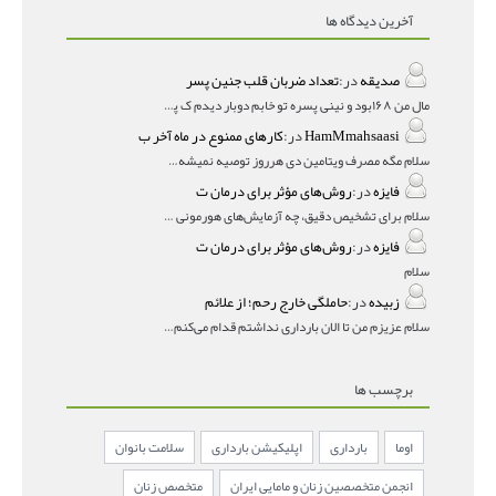
آخرین دیدگاه ها
صدیقه
در:
تعداد ضربان قلب جنین پسر
مال من ۱۶۸بود و نینی پسره تو خابم دوبار دیدم ک پسره
HamMmahsaasi
در:
کارهای ممنوع در ماه آخر ب
سلام مگه مصرف ویتامین دی هرروز توصیه نمیشه؟درمقاله میگه
فایزه
در:
روش‌های مؤثر برای درمان ت
سلام برای تشخیص دقیق، چه آزمایش‌های هورمونی و چه سونوگر
فایزه
در:
روش‌های مؤثر برای درمان ت
سلام
زبیده
در:
حاملگی خارج رحم؛ از علائم
سلام عزیزم من تا الان بارداری نداشتم قدام می‌کنم باردار
برچسب ها
اوما
بارداری
اپلیکیشن بارداری
سلامت بانوان
انجمن متخصصین زنان و مامایی ایران
متخصص زنان