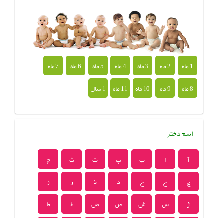
1 ماه
2 ماه
3 ماه
4 ماه
5 ماه
6 ماه
7 ماه
8 ماه
9 ماه
10 ماه
11 ماه
1 سال
اسم دختر
آ
ا
ب
پ
ت
ث
ج
چ
ح
خ
د
ذ
ر
ز
ژ
س
ش
ص
ض
ط
ظ