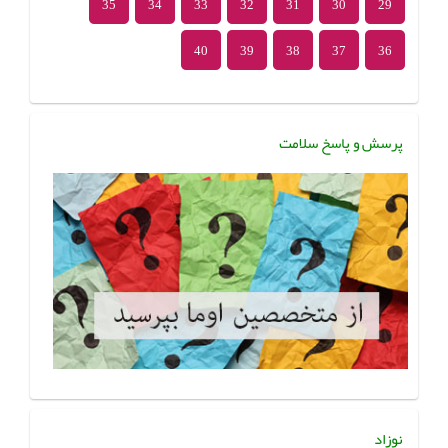
35
34
33
32
31
30
29
40
39
38
37
36
پرسش و پاسخ سلامت
نوزاد