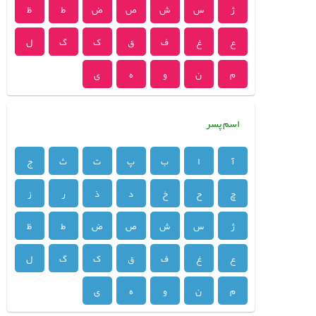
ژ
س
ش
ص
ض
ط
ظ
ع
غ
ف
ق
ک
گ
ل
م
ن
و
ه
ی
اسم پسر
آ
ا
ب
پ
ت
ث
ج
چ
ح
خ
د
ذ
ر
ز
ژ
س
ش
ص
ض
ط
ظ
ع
غ
ف
ق
ک
گ
ل
م
ن
و
ه
ی