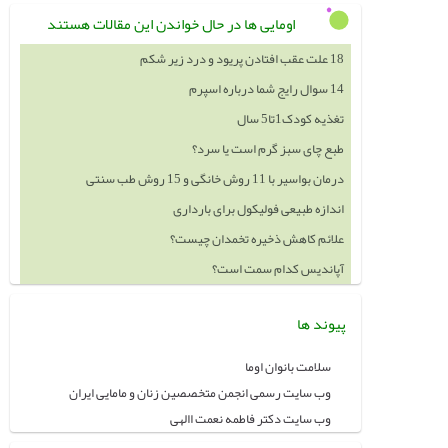
اومایی ها در حال خواندن این مقالات هستند
18 علت عقب افتادن پریود و درد زیر شکم
14 سوال رایج شما درباره اسپرم
تغذیه کودک1تا5 سال
طبع چای سبز گرم است یا سرد؟
درمان بواسیر با 11 روش خانگی و 15 روش طب سنتی
اندازه طبیعی فولیکول برای بارداری
علائم کاهش ذخیره تخمدان چیست؟
آپاندیس کدام سمت است؟
پیوند ها
سلامت بانوان اوما
وب سایت رسمی انجمن متخصصین زنان و مامایی ایران
وب سایت دکتر فاطمه نعمت االهی