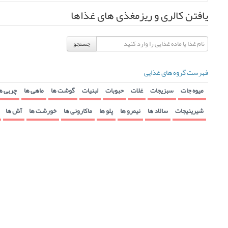
یافتن کالری و ریزمغذی های غذاها
جستجو
فهرست گروه های غذایی
میوه جات
سبزیجات
غلات
حبوبات
لبنیات
گوشت ها
ماهی ها
چربی ه
شیرینیجات
سالاد ها
نیمرو ها
پلو ها
ماکارونی ها
خورشت ها
آش ها