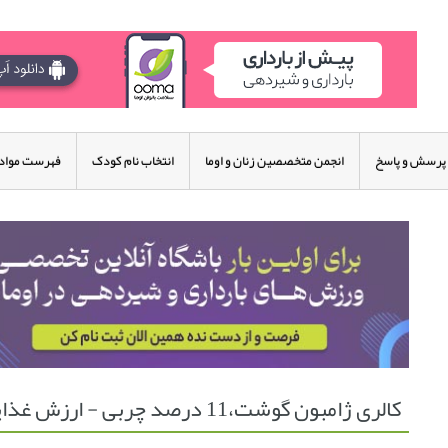
پرسش و پاسخ
انجمن متخصصین زنان و اوما
انتخاب نام کودک
فهرست مواد 
کالری ژامبون گوشت،11 درصد چربی - ارزش غذایی ژامبون گوشت،11 درصد چربی