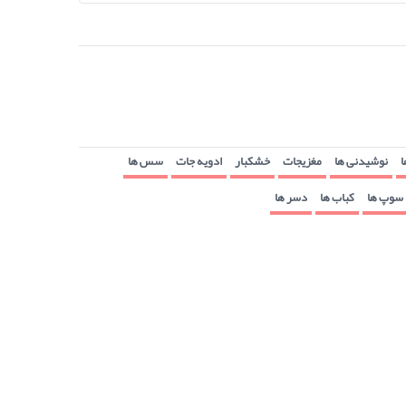
ا
نوشیدنی ها
مغزیجات
خشکبار
ادویه جات
سس ها
سوپ ها
کباب ها
دسر ها