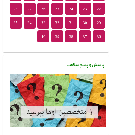
28
27
26
25
24
23
22
35
34
33
32
31
30
29
40
39
38
37
36
پرسش و پاسخ سلامت