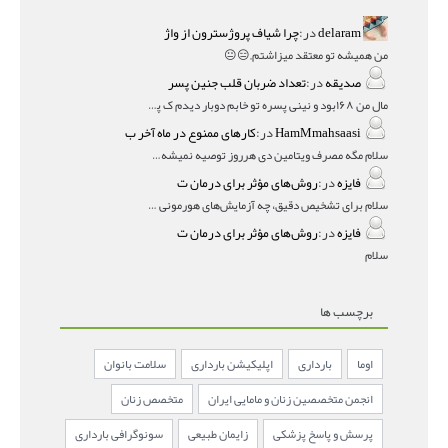
delaram
در:
چرا شیاف پروژسترون از واژ
من همیشه تو معتقد میزاشتم,,😑😐
صدیقه
در:
تعداد ضربان قلب جنین پسر
مال من ۱۶۸بود و نینی پسره تو خابم دوبار دیدم ک پسره
HamMmahsaasi
در:
کارهای ممنوع در ماه آخر ب
سلام مگه مصرف ویتامین دی هرروز توصیه نمیشه؟درمقاله میگه
فایزه
در:
روش‌های مؤثر برای درمان ت
سلام برای تشخیص دقیق، چه آزمایش‌های هورمونی و چه سونوگر
فایزه
در:
روش‌های مؤثر برای درمان ت
سلام
برچسب ها
اوما
بارداری
اپلیکیشن بارداری
سلامت بانوان
انجمن متخصصین زنان و مامایی ایران
متخصص زنان
پرسش و پاسخ پزشکی
زایمان طبیعی
سونوگرافی بارداری