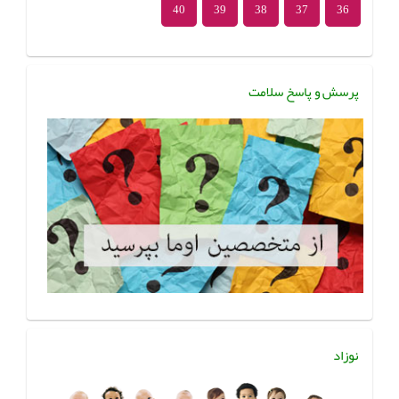
40
39
38
37
36
پرسش و پاسخ سلامت
نوزاد