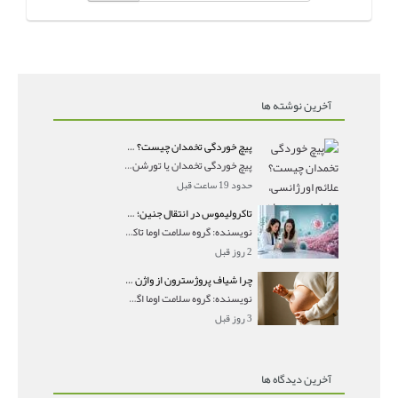
آخرین نوشته ها
پیچ خوردگی تخمدان چیست؟ علائم اورژانسی، تشخیص و درمان تورشن تخمدان
پیچ خوردگی تخمدان یا تورشن تخمدان زمانی رخ می‌ده
حدود 19 ساعت قبل
تاکرولیموس در انتقال جنین؛ آیا شانس لانه‌گزینی را افزایش می‌دهد؟
نویسنده: گروه سلامت اوما تاکرولیموس در انتقال جنین
2 روز قبل
چرا شیاف پروژسترون از واژن بیرون می‌ریزد؟ میزان جذب و زمان صحیح مصرف
نویسنده: گروه سلامت اوما اگر بعد از گذاشتن شیاف پر
3 روز قبل
آخرین دیدگاه ها