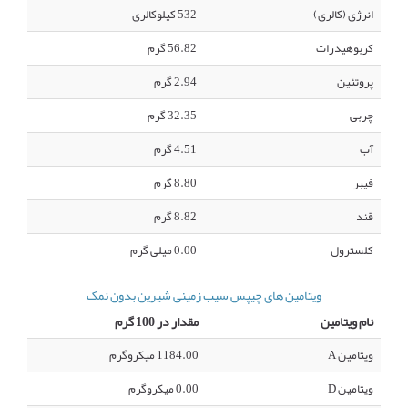
انرژی (کالری)
532 کیلوکالری
کربوهیدرات
56.82 گرم
پروتئین
2.94 گرم
چربی
32.35 گرم
آب
4.51 گرم
فیبر
8.80 گرم
قند
8.82 گرم
کلسترول
0.00 میلی گرم
ویتامین های چیپس سیب زمینی شیرین بدون نمک
نام ویتامین
مقدار در 100 گرم
ویتامین A
1184.00 میکروگرم
ویتامین D
0.00 میکروگرم