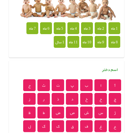
1 ماه
2 ماه
3 ماه
4 ماه
5 ماه
6 ماه
7 ماه
8 ماه
9 ماه
10 ماه
11 ماه
1 سال
اسم دختر
آ
ا
ب
پ
ت
ث
ج
چ
ح
خ
د
ذ
ر
ز
ژ
س
ش
ص
ض
ط
ظ
ع
غ
ف
ق
ک
گ
ل