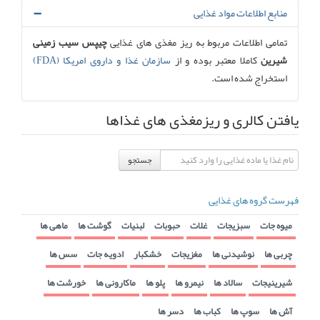
منابع اطلاعات مواد غذایی
تمامی اطلاعات مربوط به ریز مغذی های غذایی
چیپس سیب زمینی
شیرین
کاملا معتبر بوده و از
سازمان غذا و داروی امریکا (FDA)
استخراج شده است.
یافتن کالری و ریزمغذی های غذاها
جستجو
فهرست گروه های غذایی
میوه جات
سبزیجات
غلات
حبوبات
لبنیات
گوشت ها
ماهی ها
چربی ها
نوشیدنی ها
مغزیجات
خشکبار
ادویه جات
سس ها
شیرینیجات
سالاد ها
نیمرو ها
پلو ها
ماکارونی ها
خورشت ها
آش ها
سوپ ها
کباب ها
دسر ها