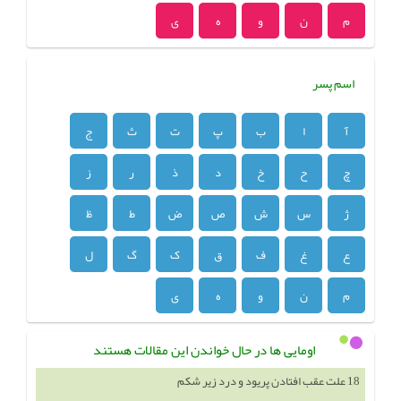
م
ن
و
ه
ی
اسم پسر
آ
ا
ب
پ
ت
ث
ج
چ
ح
خ
د
ذ
ر
ز
ژ
س
ش
ص
ض
ط
ظ
ع
غ
ف
ق
ک
گ
ل
م
ن
و
ه
ی
اومایی ها در حال خواندن این مقالات هستند
18 علت عقب افتادن پریود و درد زیر شکم