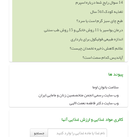
14 سوال رایج شما درباره اسپرم
تغذیه کودک1تا5 سال
طبع چای سبز گرم است یا سرد؟
درمان بواسیر با 11 روش خانگی و 15 روش طب سنتی
اندازه طبیعی فولیکول برای بارداری
علائم کاهش ذخیره تخمدان چیست؟
آپاندیس کدام سمت است؟
پیوند ها
سلامت بانوان اوما
وب سایت رسمی انجمن متخصصین زنان و مامایی ایران
وب سایت دکتر فاطمه نعمت االهی
کالری مواد غذایی و ارزش غذایی آنها
جستجو