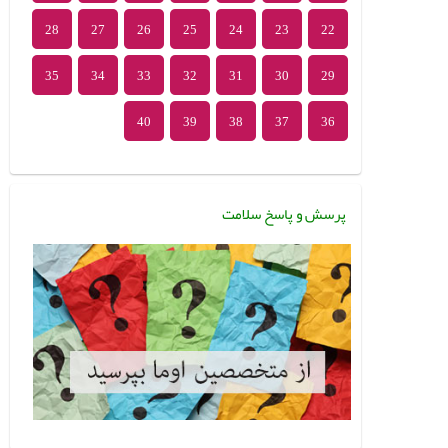
28
27
26
25
24
23
22
35
34
33
32
31
30
29
40
39
38
37
36
پرسش و پاسخ سلامت