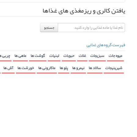
یافتن کالری و ریزمغذی های غذاها
جستجو
فهرست گروه های غذایی
میوه جات
سبزیجات
غلات
حبوبات
لبنیات
گوشت ها
ماهی ها
چربی ه
شیرینیجات
سالاد ها
نیمرو ها
پلو ها
ماکارونی ها
خورشت ها
آش ها