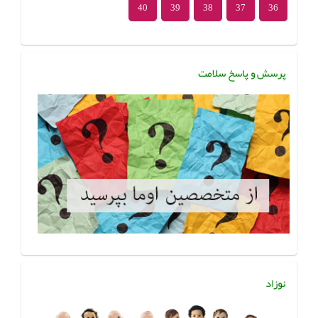
40
39
38
37
36
پرسش و پاسخ سلامت
نوزاد