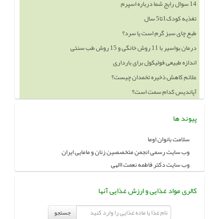
14 سوال رایج شما درباره اسپرم
تغذیه کودک1تا5 سال
طبع چای سبز گرم است یا سرد؟
درمان بواسیر با 11 روش خانگی و 15 روش طب سنتی
اندازه طبیعی فولیکول برای بارداری
علائم کاهش ذخیره تخمدان چیست؟
آپاندیس کدام سمت است؟
پیوند ها
سلامت بانوان اوما
وب سایت رسمی انجمن متخصصین زنان و مامایی ایران
وب سایت دکتر فاطمه نعمت االهی
کالری مواد غذایی و ارزش غذایی آنها
جستجو