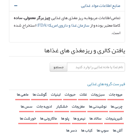
منابع اطلاعات مواد غذایی
تمامی اطلاعات مربوط به ریز مغذی های غذایی
چیز برگر معمولی، ساده
کاملا معتبر بوده و از
سازمان غذا و داروی امریکا (FDA)
استخراج شده
است.
یافتن کالری و ریزمغذی های غذاها
جستجو
فهرست گروه های غذایی
میوه جات
سبزیجات
غلات
حبوبات
لبنیات
گوشت ها
ماهی ها
چربی ها
نوشیدنی ها
مغزیجات
خشکبار
ادویه جات
سس ها
شیرینیجات
سالاد ها
نیمرو ها
پلو ها
ماکارونی ها
خورشت ها
آش ها
سوپ ها
کباب ها
دسر ها