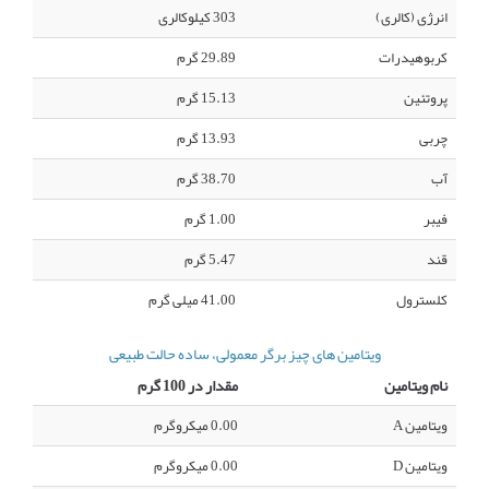
انرژی (کالری)
303 کیلوکالری
کربوهیدرات
29.89 گرم
پروتئین
15.13 گرم
چربی
13.93 گرم
آب
38.70 گرم
فیبر
1.00 گرم
قند
5.47 گرم
کلسترول
41.00 میلی گرم
ویتامین های چیز برگر معمولی، ساده حالت طبیعی
نام ویتامین
مقدار در 100 گرم
ویتامین A
0.00 میکروگرم
ویتامین D
0.00 میکروگرم