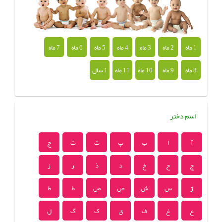
1 ماه
2 ماه
3 ماه
4 ماه
5 ماه
6 ماه
7 ماه
8 ماه
9 ماه
10 ماه
11 ماه
1 سال
اسم دختر
آ
ا
ب
پ
ت
ث
ج
چ
ح
خ
د
ذ
ر
ز
ژ
س
ش
ص
ض
ط
ظ
ع
غ
ف
ق
ک
گ
ل