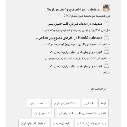
delaram
در:
چرا شیاف پروژسترون از واژ
من همیشه تو معتقد میزاشتم,,😑😐
صدیقه
در:
تعداد ضربان قلب جنین پسر
مال من ۱۶۸بود و نینی پسره تو خابم دوبار دیدم ک پسره
HamMmahsaasi
در:
کارهای ممنوع در ماه آخر ب
سلام مگه مصرف ویتامین دی هرروز توصیه نمیشه؟درمقاله میگه
فایزه
در:
روش‌های مؤثر برای درمان ت
سلام برای تشخیص دقیق، چه آزمایش‌های هورمونی و چه سونوگر
فایزه
در:
روش‌های مؤثر برای درمان ت
سلام
برچسب ها
اوما
بارداری
اپلیکیشن بارداری
سلامت بانوان
انجمن متخصصین زنان و مامایی ایران
متخصص زنان
پرسش و پاسخ پزشکی
زایمان طبیعی
سونوگرافی بارداری