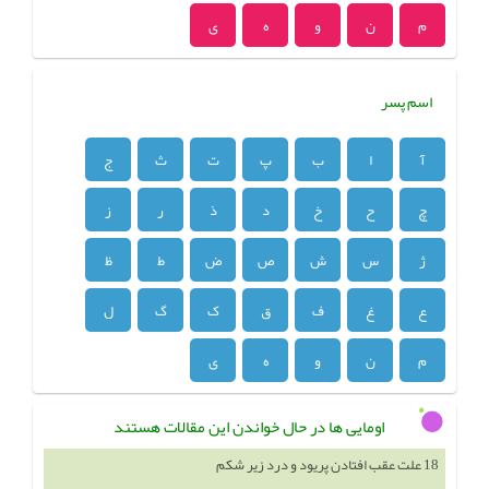
م
ن
و
ه
ی
اسم پسر
آ
ا
ب
پ
ت
ث
ج
چ
ح
خ
د
ذ
ر
ز
ژ
س
ش
ص
ض
ط
ظ
ع
غ
ف
ق
ک
گ
ل
م
ن
و
ه
ی
اومایی ها در حال خواندن این مقالات هستند
18 علت عقب افتادن پریود و درد زیر شکم