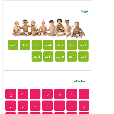
نوزاد
1 ماه
2 ماه
3 ماه
4 ماه
5 ماه
6 ماه
7 ماه
8 ماه
9 ماه
10 ماه
11 ماه
1 سال
اسم دختر
آ
ا
ب
پ
ت
ث
ج
چ
ح
خ
د
ذ
ر
ز