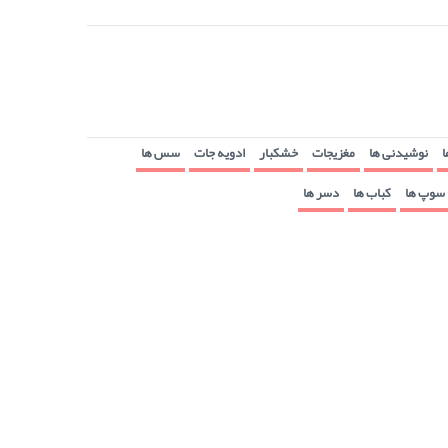
ا
نوشیدنی ها
مغزیجات
خشکبار
ادویه جات
سس ها
سوپ ها
کباب ها
دسر ها