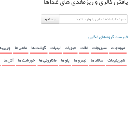
یافتن کالری و ریزمغذی های غذاها
جستجو
فهرست گروه های غذایی
میوه جات
سبزیجات
غلات
حبوبات
لبنیات
گوشت ها
ماهی ها
چربی ه
شیرینیجات
سالاد ها
نیمرو ها
پلو ها
ماکارونی ها
خورشت ها
آش ها