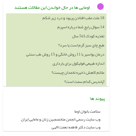
اومایی ها در حال خواندن این مقالات هستند
18 علت عقب افتادن پریود و درد زیر شکم
14 سوال رایج شما درباره اسپرم
تغذیه کودک1تا5 سال
طبع چای سبز گرم است یا سرد؟
درمان بواسیر با 11 روش خانگی و 15 روش طب سنتی
اندازه طبیعی فولیکول برای بارداری
علائم کاهش ذخیره تخمدان چیست؟
آپاندیس کدام سمت است؟
پیوند ها
سلامت بانوان اوما
وب سایت رسمی انجمن متخصصین زنان و مامایی ایران
وب سایت دکتر فاطمه نعمت االهی