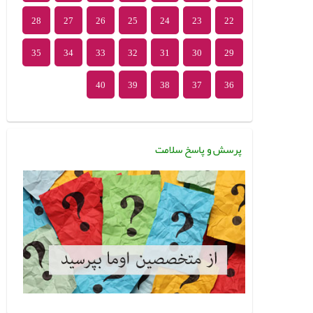
28
27
26
25
24
23
22
35
34
33
32
31
30
29
40
39
38
37
36
پرسش و پاسخ سلامت