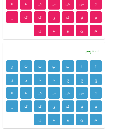
ژ
س
ش
ص
ض
ط
ظ
ع
غ
ف
ق
ک
گ
ل
م
ن
و
ه
ی
اسم پسر
آ
ا
ب
پ
ت
ث
ج
چ
ح
خ
د
ذ
ر
ز
ژ
س
ش
ص
ض
ط
ظ
ع
غ
ف
ق
ک
گ
ل
م
ن
و
ه
ی