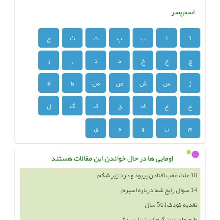
اسم پسر
آ
ا
ب
پ
ت
ث
ج
چ
ح
خ
د
ذ
ر
ز
ژ
س
ش
ص
ض
ط
ظ
ع
غ
ف
ق
ک
گ
ل
م
ن
و
ه
ی
اومایی ها در حال خواندن این مقالات هستند
18 علت عقب افتادن پریود و درد زیر شکم
14 سوال رایج شما درباره اسپرم
تغذیه کودک1تا5 سال
طبع چای سبز گرم است یا سرد؟