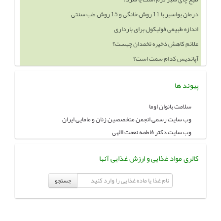
درمان بواسیر با 11 روش خانگی و 15 روش طب سنتی
اندازه طبیعی فولیکول برای بارداری
علائم کاهش ذخیره تخمدان چیست؟
آپاندیس کدام سمت است؟
پیوند ها
سلامت بانوان اوما
وب سایت رسمی انجمن متخصصین زنان و مامایی ایران
وب سایت دکتر فاطمه نعمت االهی
کالری مواد غذایی و ارزش غذایی آنها
جستجو