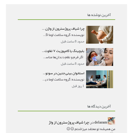
آخرین نوشته ها
چرا شیاف پروژسترون از واژن بیرون می‌ریزد؟ میزان جذب و زمان صحیح مصرف
نویسنده: گروه سلامت اوما اگر بعد از گذاشتن شیاف پر
حدود 8 ساعت قبل
بلیچینگ یا کامپوزیت ۷ تفاوت مهم برای انتخاب درست
اگر فرم و نظم دندان‌ها مناسب است و مشکل
حدود 8 ساعت قبل
استخوان بینی جنین در سونوگرافی؛ دیده نشدن یا دیر تشکیل شدن آن چه معنایی دارد؟
نویسنده: گروه سلامت اوما دیده نشدن استخوان بینی جن
1 روز قبل
آخرین دیدگاه ها
delaram
در:
چرا شیاف پروژسترون از واژ
من همیشه تو معتقد میزاشتم,,😑😐