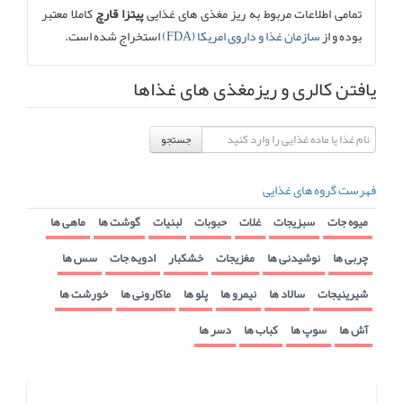
تمامی اطلاعات مربوط به ریز مغذی های غذایی
پیتزا قارچ
کاملا معتبر
بوده و از
سازمان غذا و داروی امریکا (FDA)
استخراج شده است.
یافتن کالری و ریزمغذی های غذاها
جستجو
فهرست گروه های غذایی
میوه جات
سبزیجات
غلات
حبوبات
لبنیات
گوشت ها
ماهی ها
چربی ها
نوشیدنی ها
مغزیجات
خشکبار
ادویه جات
سس ها
شیرینیجات
سالاد ها
نیمرو ها
پلو ها
ماکارونی ها
خورشت ها
آش ها
سوپ ها
کباب ها
دسر ها