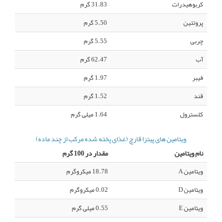
کربوهیدرات
31.83 گرم
پروتئین
5.50 گرم
چربی
5.55 گرم
آب
62.47 گرم
فیبر
1.97 گرم
قند
1.52 گرم
کلسترول
1.64 میلی گرم
ویتامین های پیتزا قارچ (غذای پخته شده مرکب از چند ماده)
نام ویتامین
مقدار در 100 گرم
ویتامین A
18.78 میکروگرم
ویتامین D
0.02 میکروگرم
ویتامین E
0.55 میلی گرم