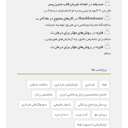
صدیقه
در:
تعداد ضربان قلب جنین پسر
مال من ۱۶۸بود و نینی پسره تو خابم دوبار دیدم ک پسره
HamMmahsaasi
در:
کارهای ممنوع در ماه آخر ب
سلام مگه مصرف ویتامین دی هرروز توصیه نمیشه؟درمقاله میگه
فایزه
در:
روش‌های مؤثر برای درمان ت
سلام برای تشخیص دقیق، چه آزمایش‌های هورمونی و چه سونوگر
فایزه
در:
روش‌های مؤثر برای درمان ت
سلام
برچسب ها
اوما
بارداری
اپلیکیشن بارداری
سلامت بانوان
انجمن متخصصین زنان و مامایی ایران
متخصص زنان
پرسش و پاسخ پزشکی
زایمان طبیعی
سونوگرافی بارداری
ریزش مو
کبد چرب
دندان درد
اپلیکیشن اندروید اوما