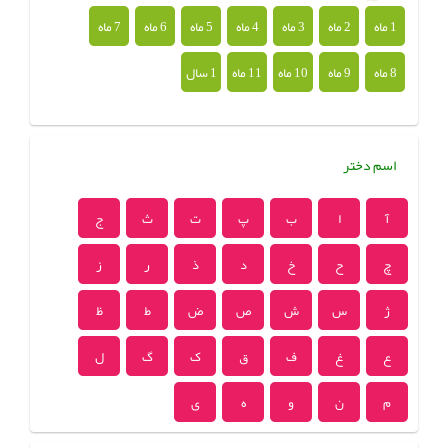
1 ماه
2 ماه
3 ماه
4 ماه
5 ماه
6 ماه
7 ماه
8 ماه
9 ماه
10 ماه
11 ماه
1 سال
اسم دختر
آ
ا
ب
پ
ت
ث
ج
چ
ح
خ
د
ذ
ر
ز
ژ
س
ش
ص
ض
ط
ظ
ع
غ
ف
ق
ک
گ
ل
م
ن
و
ه
ی