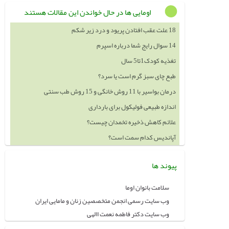
اومایی ها در حال خواندن این مقالات هستند
18 علت عقب افتادن پریود و درد زیر شکم
14 سوال رایج شما درباره اسپرم
تغذیه کودک1تا5 سال
طبع چای سبز گرم است یا سرد؟
درمان بواسیر با 11 روش خانگی و 15 روش طب سنتی
اندازه طبیعی فولیکول برای بارداری
علائم کاهش ذخیره تخمدان چیست؟
آپاندیس کدام سمت است؟
پیوند ها
سلامت بانوان اوما
وب سایت رسمی انجمن متخصصین زنان و مامایی ایران
وب سایت دکتر فاطمه نعمت االهی