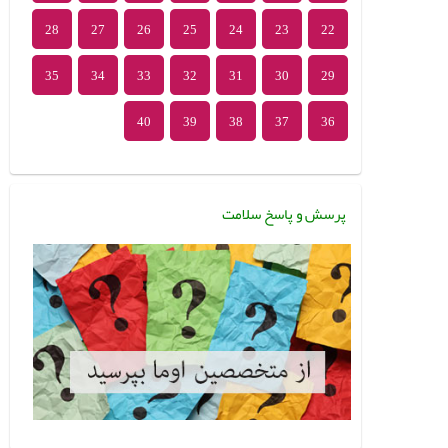
28
27
26
25
24
23
22
35
34
33
32
31
30
29
40
39
38
37
36
پرسش و پاسخ سلامت