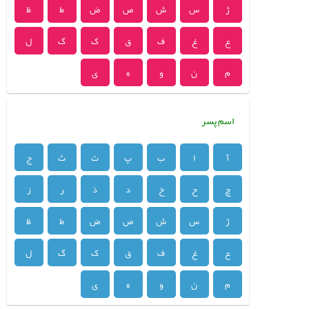
ژ
س
ش
ص
ض
ط
ظ
ع
غ
ف
ق
ک
گ
ل
م
ن
و
ه
ی
اسم پسر
آ
ا
ب
پ
ت
ث
ج
چ
ح
خ
د
ذ
ر
ز
ژ
س
ش
ص
ض
ط
ظ
ع
غ
ف
ق
ک
گ
ل
م
ن
و
ه
ی