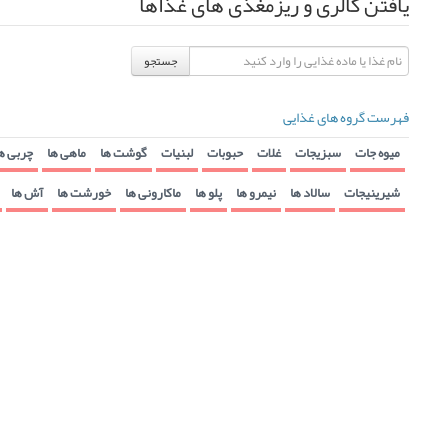
یافتن کالری و ریزمغذی های غذاها
جستجو
فهرست گروه های غذایی
میوه جات
سبزیجات
غلات
حبوبات
لبنیات
گوشت ها
ماهی ها
چربی ه
شیرینیجات
سالاد ها
نیمرو ها
پلو ها
ماکارونی ها
خورشت ها
آش ها