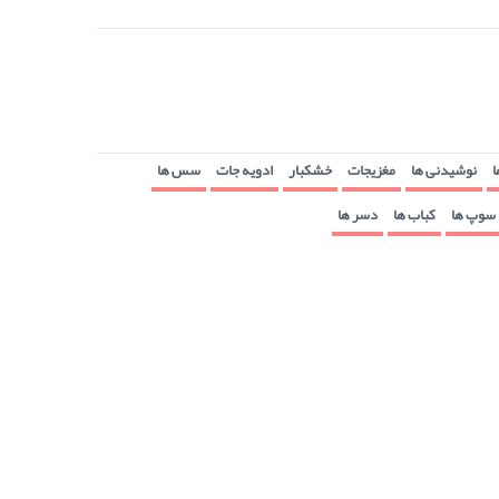
ا
نوشیدنی ها
مغزیجات
خشکبار
ادویه جات
سس ها
سوپ ها
کباب ها
دسر ها