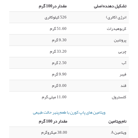
تشکیل دهنده اصلی
مقدار در100 گرم
انرژی (کالری)
526 کیلوکالری
کربوهیدرات
51.60 گرم
پروتئین
9.30 گرم
چربی
33.20 گرم
آب
2.50 گرم
فیبر
9.90 گرم
قند
0.00 گرم
کلسترول
11.00 میلی گرم
ویتامین های پاپ کورن با طعم پنیر حالت طبیعی
نام ویتامین
مقدار در 100 گرم
ویتامین A
38.00 میکروگرم