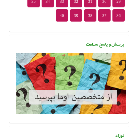
35
34
33
32
31
30
29
40
39
38
37
36
پرسش و پاسخ سلامت
نوزاد