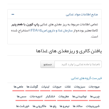
منابع اطلاعات مواد غذایی
تمامی اطلاعات مربوط به ریز مغذی های غذایی
پاپ کورن با طعم پنیر
کاملا معتبر بوده و از
سازمان غذا و داروی امریکا (FDA)
استخراج شده
است.
یافتن کالری و ریزمغذی های غذاها
جستجو
فهرست گروه های غذایی
میوه جات
سبزیجات
غلات
حبوبات
لبنیات
گوشت ها
ماهی ها
چربی ها
نوشیدنی ها
مغزیجات
خشکبار
ادویه جات
سس ها
شیرینیجات
سالاد ها
نیمرو ها
پلو ها
ماکارونی ها
خورشت ها