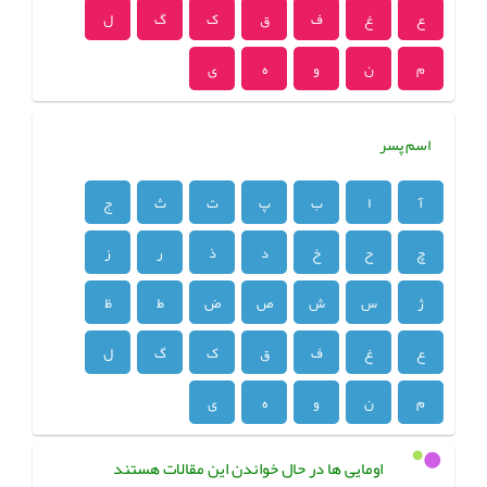
ع
غ
ف
ق
ک
گ
ل
م
ن
و
ه
ی
اسم پسر
آ
ا
ب
پ
ت
ث
ج
چ
ح
خ
د
ذ
ر
ز
ژ
س
ش
ص
ض
ط
ظ
ع
غ
ف
ق
ک
گ
ل
م
ن
و
ه
ی
اومایی ها در حال خواندن این مقالات هستند