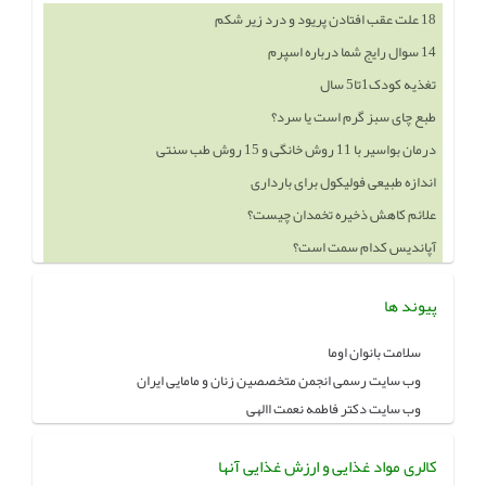
18 علت عقب افتادن پریود و درد زیر شکم
14 سوال رایج شما درباره اسپرم
تغذیه کودک1تا5 سال
طبع چای سبز گرم است یا سرد؟
درمان بواسیر با 11 روش خانگی و 15 روش طب سنتی
اندازه طبیعی فولیکول برای بارداری
علائم کاهش ذخیره تخمدان چیست؟
آپاندیس کدام سمت است؟
پیوند ها
سلامت بانوان اوما
وب سایت رسمی انجمن متخصصین زنان و مامایی ایران
وب سایت دکتر فاطمه نعمت االهی
کالری مواد غذایی و ارزش غذایی آنها