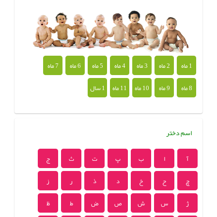
1 ماه
2 ماه
3 ماه
4 ماه
5 ماه
6 ماه
7 ماه
8 ماه
9 ماه
10 ماه
11 ماه
1 سال
اسم دختر
آ
ا
ب
پ
ت
ث
ج
چ
ح
خ
د
ذ
ر
ز
ژ
س
ش
ص
ض
ط
ظ