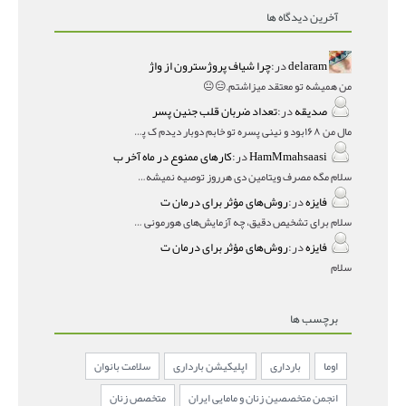
آخرین دیدگاه ها
delaram
در:
چرا شیاف پروژسترون از واژ
من همیشه تو معتقد میزاشتم,,😑😐
صدیقه
در:
تعداد ضربان قلب جنین پسر
مال من ۱۶۸بود و نینی پسره تو خابم دوبار دیدم ک پسره
HamMmahsaasi
در:
کارهای ممنوع در ماه آخر ب
سلام مگه مصرف ویتامین دی هرروز توصیه نمیشه؟درمقاله میگه
فایزه
در:
روش‌های مؤثر برای درمان ت
سلام برای تشخیص دقیق، چه آزمایش‌های هورمونی و چه سونوگر
فایزه
در:
روش‌های مؤثر برای درمان ت
سلام
برچسب ها
اوما
بارداری
اپلیکیشن بارداری
سلامت بانوان
انجمن متخصصین زنان و مامایی ایران
متخصص زنان