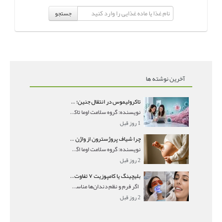
جستجو
آخرین نوشته ها
تاکرولیموس در انتقال جنین؛ آیا شانس لانه‌گزینی را افزایش می‌دهد؟
نویسنده: گروه سلامت اوما تاکرولیموس در انتقال جنین
1 روز قبل
چرا شیاف پروژسترون از واژن بیرون می‌ریزد؟ میزان جذب و زمان صحیح مصرف
نویسنده: گروه سلامت اوما اگر بعد از گذاشتن شیاف پر
2 روز قبل
بلیچینگ یا کامپوزیت ۷ تفاوت مهم برای انتخاب درست
اگر فرم و نظم دندان‌ها مناسب است و مشکل
2 روز قبل