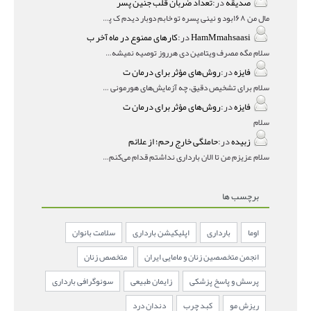
صدیقه
در:
تعداد ضربان قلب جنین پسر
مال من ۱۶۸بود و نینی پسره تو خابم دوبار دیدم ک پسره
HamMmahsaasi
در:
کارهای ممنوع در ماه آخر ب
سلام مگه مصرف ویتامین دی هرروز توصیه نمیشه؟درمقاله میگه
فایزه
در:
روش‌های مؤثر برای درمان ت
سلام برای تشخیص دقیق، چه آزمایش‌های هورمونی و چه سونوگر
فایزه
در:
روش‌های مؤثر برای درمان ت
سلام
زبیده
در:
حاملگی خارج رحم؛ از علائم
سلام عزیزم من تا الان بارداری نداشتم قدام می‌کنم باردار
برچسب ها
اوما
بارداری
اپلیکیشن بارداری
سلامت بانوان
انجمن متخصصین زنان و مامایی ایران
متخصص زنان
پرسش و پاسخ پزشکی
زایمان طبیعی
سونوگرافی بارداری
ریزش مو
کبد چرب
دندان درد