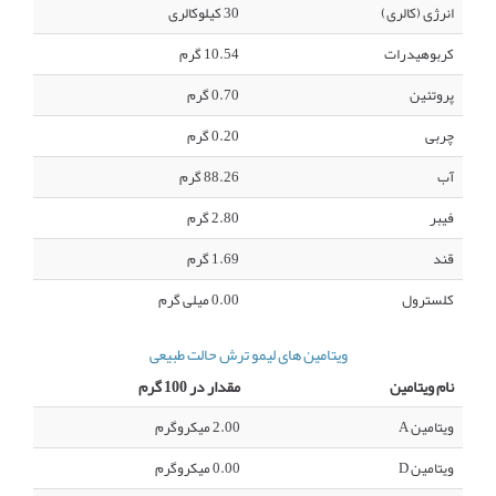
انرژی (کالری)
30 کیلوکالری
کربوهیدرات
10.54 گرم
پروتئین
0.70 گرم
چربی
0.20 گرم
آب
88.26 گرم
فیبر
2.80 گرم
قند
1.69 گرم
کلسترول
0.00 میلی گرم
ویتامین های لیمو ترش حالت طبیعی
نام ویتامین
مقدار در 100 گرم
ویتامین A
2.00 میکروگرم
ویتامین D
0.00 میکروگرم