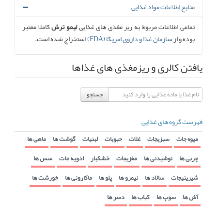
منابع اطلاعات مواد غذایی
تمامی اطلاعات مربوط به ریز مغذی های غذایی
لیمو ترش
کاملا معتبر
بوده و از
سازمان غذا و داروی امریکا (FDA)
استخراج شده است.
یافتن کالری و ریزمغذی های غذاها
جستجو
فهرست گروه های غذایی
میوه جات
سبزیجات
غلات
حبوبات
لبنیات
گوشت ها
ماهی ها
چربی ها
نوشیدنی ها
مغزیجات
خشکبار
ادویه جات
سس ها
شیرینیجات
سالاد ها
نیمرو ها
پلو ها
ماکارونی ها
خورشت ها
آش ها
سوپ ها
کباب ها
دسر ها