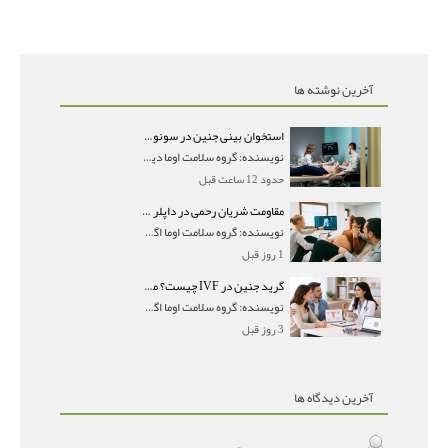
آخرین نوشته ها
استخوان بینی جنین در سونوگرافی؛ دیده نشدن یا دیر تشکیل شدن آن چه معنایی دارد؟
نویسنده: گروه سلامت اوما دیده نشدن استخوان بینی جن
حدود 12 ساعت قبل
مقاومت شریان رحمی در داپلر بارداری؛ PI و RI نرمال و تأثیر آن بر جنین
نویسنده: گروه سلامت اوما اگر در جواب سونوگرافی داپ
1 روز قبل
گرید جنین در IVF چیست؟ معنی AA، AB و BB و شانس موفقیت هر گرید
نویسنده: گروه سلامت اوما اگر در گزارش IVF با عباراتی
3 روز قبل
آخرین دیدگاه ها