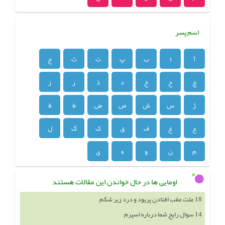
اسم پسر
آ
ا
ب
پ
ت
ث
ج
چ
ح
خ
د
ذ
ر
ز
ژ
س
ش
ص
ض
ط
ظ
ع
غ
ف
ق
ک
گ
ل
م
ن
و
ه
ی
اومایی ها در حال خواندن این مقالات هستند
18 علت عقب افتادن پریود و درد زیر شکم
14 سوال رایج شما درباره اسپرم