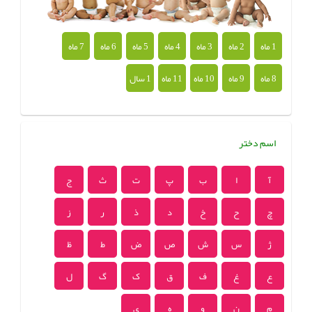
1 ماه
2 ماه
3 ماه
4 ماه
5 ماه
6 ماه
7 ماه
8 ماه
9 ماه
10 ماه
11 ماه
1 سال
اسم دختر
آ
ا
ب
پ
ت
ث
ج
چ
ح
خ
د
ذ
ر
ز
ژ
س
ش
ص
ض
ط
ظ
ع
غ
ف
ق
ک
گ
ل
م
ن
و
ه
ی