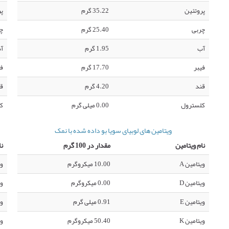
پروتئین
35.22 گرم
پر
چربی
25.40 گرم
چ
آب
1.95 گرم
آ
فیبر
17.70 گرم
فی
قند
4.20 گرم
ق
کلسترول
0.00 میلی گرم
ک
ویتامین های لوبیای سویا بو داده شده با نمک
نام ویتامین
مقدار در 100 گرم
نا
ویتامین A
10.00 میکروگرم
وی
ویتامین D
0.00 میکروگرم
وی
ویتامین E
0.91 میلی گرم
وی
ویتامین K
50.40 میکروگرم
وی