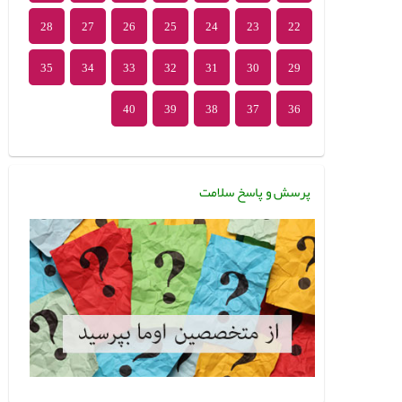
28
27
26
25
24
23
22
35
34
33
32
31
30
29
40
39
38
37
36
پرسش و پاسخ سلامت