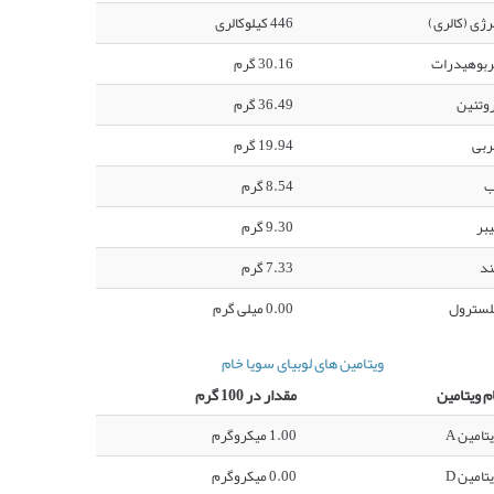
رژی (کالری)
446 کیلوکالری
ربوهیدرات
30.16 گرم
وتئین
36.49 گرم
ربی
19.94 گرم
ب
8.54 گرم
بر
9.30 گرم
ند
7.33 گرم
لسترول
0.00 میلی گرم
ویتامین های لوبیای سویا خام
م ویتامین
مقدار در 100 گرم
تامین A
1.00 میکروگرم
تامین D
0.00 میکروگرم