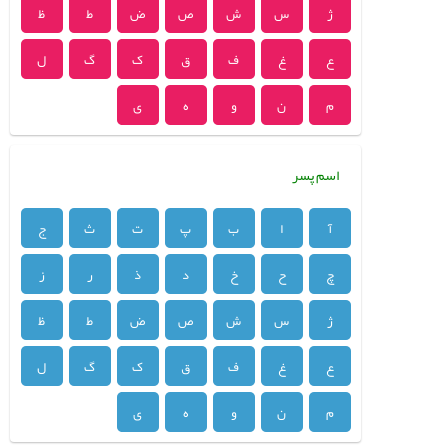
ژ
س
ش
ص
ض
ط
ظ
ع
غ
ف
ق
ک
گ
ل
م
ن
و
ه
ی
اسم پسر
آ
ا
ب
پ
ت
ث
ج
چ
ح
خ
د
ذ
ر
ز
ژ
س
ش
ص
ض
ط
ظ
ع
غ
ف
ق
ک
گ
ل
م
ن
و
ه
ی