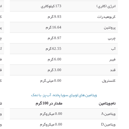
انرژی (کالری)
173 کیلوکالری
ان
کربوهیدرات
9.93 گرم
ک
پروتئین
16.64 گرم
پر
چربی
8.97 گرم
چ
آب
62.55 گرم
آ
فیبر
6.00 گرم
فی
قند
3.00 گرم
ق
کلسترول
0.00 میلی گرم
ک
ویتامین های لوبیای سویا پخته، آب پز، با نمک
نام ویتامین
مقدار در 100 گرم
نا
ویتامین A
0.00 میکروگرم
وی
ویتامین D
0.00 میکروگرم
وی