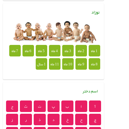
نوزاد
1 ماه
2 ماه
3 ماه
4 ماه
5 ماه
6 ماه
7 ماه
8 ماه
9 ماه
10 ماه
11 ماه
1 سال
اسم دختر
آ
ا
ب
پ
ت
ث
ج
چ
ح
خ
د
ذ
ر
ز