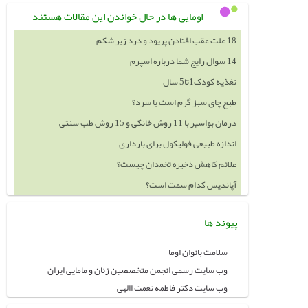
اومایی ها در حال خواندن این مقالات هستند
18 علت عقب افتادن پریود و درد زیر شکم
14 سوال رایج شما درباره اسپرم
تغذیه کودک1تا5 سال
طبع چای سبز گرم است یا سرد؟
درمان بواسیر با 11 روش خانگی و 15 روش طب سنتی
اندازه طبیعی فولیکول برای بارداری
علائم کاهش ذخیره تخمدان چیست؟
آپاندیس کدام سمت است؟
پیوند ها
سلامت بانوان اوما
وب سایت رسمی انجمن متخصصین زنان و مامایی ایران
وب سایت دکتر فاطمه نعمت االهی