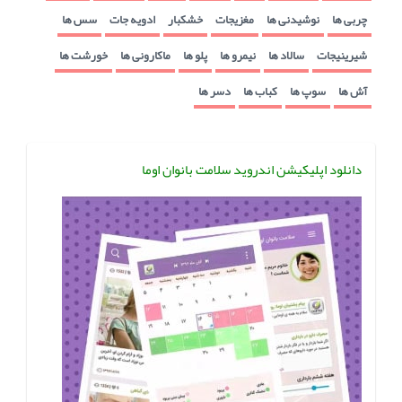
چربی ها
نوشیدنی ها
مغزیجات
خشکبار
ادویه جات
سس ها
شیرینیجات
سالاد ها
نیمرو ها
پلو ها
ماکارونی ها
خورشت ها
آش ها
سوپ ها
کباب ها
دسر ها
دانلود اپلیکیشن اندروید سلامت بانوان اوما