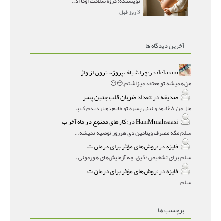
نویسنده: گروه سلامت اوما اگر بعد از گذاشتن شیاف پر
3 روز قبل
آخرین دیدگاه ها
delaram
در:
چرا شیاف پروژسترون از واژ
من همیشه تو معتقد میزاشتم,,😑😐
صدیقه
در:
تعداد ضربان قلب جنین پسر
مال من ۱۶۸بود و نینی پسره تو خابم دوبار دیدم ک پسره
HamMmahsaasi
در:
کارهای ممنوع در ماه آخر ب
سلام مگه مصرف ویتامین دی هرروز توصیه نمیشه؟درمقاله میگه
فایزه
در:
روش‌های مؤثر برای درمان ت
سلام برای تشخیص دقیق، چه آزمایش‌های هورمونی و چه سونوگر
فایزه
در:
روش‌های مؤثر برای درمان ت
سلام
برچسب ها