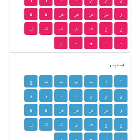
ژ
س
ش
ص
ض
ط
ظ
ع
غ
ف
ق
ک
گ
ل
م
ن
و
ه
ی
اسم پسر
آ
ا
ب
پ
ت
ث
ج
چ
ح
خ
د
ذ
ر
ز
ژ
س
ش
ص
ض
ط
ظ
ع
غ
ف
ق
ک
گ
ل
م
ن
و
ه
ی