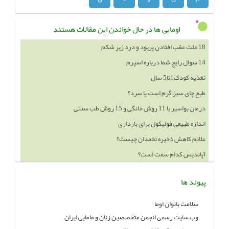
اومایی ها در حال خواندن این مقالات هستند
14 سوال رایج شما درباره اسپرم
تغذیه کودک1تا5 سال
طبع چای سبز گرم است یا سرد؟
درمان بواسیر با 11 روش خانگی و 15 روش طب سنتی
اندازه طبیعی فولیکول برای بارداری
علائم کاهش ذخیره تخمدان چیست؟
آپاندیس کدام سمت است؟
خوردن چه چيزهايي باعث بزرگ شدن سينه ميشود
پیوند ها
سلامت بانوان اوما
وب سایت رسمی انجمن متخصصین زنان و مامایی ایران