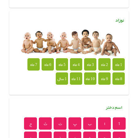
نوزاد
1 ماه
2 ماه
3 ماه
4 ماه
5 ماه
6 ماه
7 ماه
8 ماه
9 ماه
10 ماه
11 ماه
1 سال
اسم دختر
آ
ا
ب
پ
ت
ث
ج
چ
ح
خ
د
ذ
ر
ز