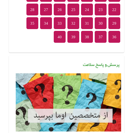
28
27
26
25
24
23
22
35
34
33
32
31
30
29
40
39
38
37
36
پرسش و پاسخ سلامت