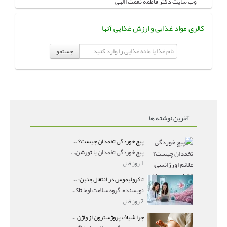
وب سایت دکتر فاطمه نعمت االهی
کالری مواد غذایی و ارزش غذایی آنها
جستجو
آخرین نوشته ها
پیچ خوردگی تخمدان چیست؟ علائم اورژانسی، تشخیص و درمان تورشن تخمدان
پیچ خوردگی تخمدان یا تورشن تخمدان زمانی رخ می‌ده
1 روز قبل
تاکرولیموس در انتقال جنین؛ آیا شانس لانه‌گزینی را افزایش می‌دهد؟
نویسنده: گروه سلامت اوما تاکرولیموس در انتقال جنین
2 روز قبل
چرا شیاف پروژسترون از واژن بیرون می‌ریزد؟ میزان جذب و زمان صحیح مصرف