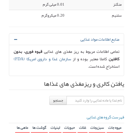
منگنز
0.01 میلی گرم
سلنیم
0.20 میکروگرم
منابع اطلاعات مواد غذایی
تمامی اطلاعات مربوط به ریز مغذی های غذایی
قهوه فوری، بدون
کافئین
کاملا معتبر بوده و از
سازمان غذا و داروی امریکا (FDA)
استخراج شده است.
یافتن کالری و ریزمغذی های غذاها
جستجو
فهرست گروه های غذایی
میوه جات
سبزیجات
غلات
حبوبات
لبنیات
گوشت ها
ماهی ها