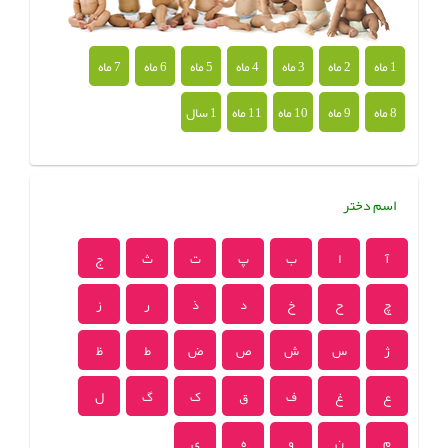
1 ماه
2 ماه
3 ماه
4 ماه
5 ماه
6 ماه
7 ماه
8 ماه
9 ماه
10 ماه
11 ماه
1 سال
اسم دختر
آ
ا
ب
پ
ت
ث
ج
چ
ح
خ
د
ذ
ر
ز
ژ
س
ش
ص
ض
ط
ظ
ع
غ
ف
ق
ک
گ
ل
م
ن
و
ه
ی