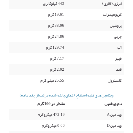
انرژی (کالری)
443 کیلوکالری
کربوهیدرات
19.61 گرم
پروتئین
38.06 گرم
چربی
24.86 گرم
آب
129.74 گرم
فیبر
7.17 گرم
قند
2.02 گرم
کلسترول
25.55 میلی گرم
ویتامین های قلیه اسفناج (غذای پخته شده مرکب از چند ماده)
نام ویتامین
مقدار در 100 گرم
ویتامین A
472.19 میکروگرم
ویتامین D
0.00 میکروگرم