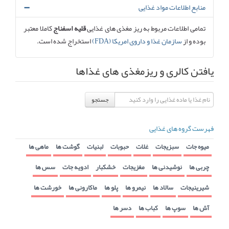
منابع اطلاعات مواد غذایی
تمامی اطلاعات مربوط به ریز مغذی های غذایی
قلیه اسفناج
کاملا معتبر
بوده و از
سازمان غذا و داروی امریکا (FDA)
استخراج شده است.
یافتن کالری و ریزمغذی های غذاها
جستجو
فهرست گروه های غذایی
میوه جات
سبزیجات
غلات
حبوبات
لبنیات
گوشت ها
ماهی ها
چربی ها
نوشیدنی ها
مغزیجات
خشکبار
ادویه جات
سس ها
شیرینیجات
سالاد ها
نیمرو ها
پلو ها
ماکارونی ها
خورشت ها
آش ها
سوپ ها
کباب ها
دسر ها