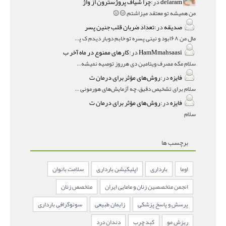
delaram
در:
چرا شیاف پروژسترون از واژ
من همیشه تو معتقد میزاشتم,,😑😐
صدیقه
در:
تعداد ضربان قلب جنین پسر
مال من ۱۶۸بود و نینی پسره تو خابم دوبار دیدم ک پسره
HamMmahsaasi
در:
کارهای ممنوع در ماه آخر ب
سلام مگه مصرف ویتامین دی هرروز توصیه نمیشه؟درمقاله میگه
فایزه
در:
روش‌های مؤثر برای درمان ت
سلام برای تشخیص دقیق، چه آزمایش‌های هورمونی و چه سونوگر
فایزه
در:
روش‌های مؤثر برای درمان ت
سلام
برچسب ها
اوما
بارداری
اپلیکیشن بارداری
سلامت بانوان
انجمن متخصصین زنان و مامایی ایران
متخصص زنان
پرسش و پاسخ پزشکی
زایمان طبیعی
سونوگرافی بارداری
ریزش مو
کبد چرب
دندان درد