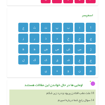
اسم پسر
آ
ا
ب
پ
ت
ث
ج
چ
ح
خ
د
ذ
ر
ز
ژ
س
ش
ص
ض
ط
ظ
ع
غ
ف
ق
ک
گ
ل
م
ن
و
ه
ی
اومایی ها در حال خواندن این مقالات هستند
18 علت عقب افتادن پریود و درد زیر شکم
14 سوال رایج شما درباره اسپرم